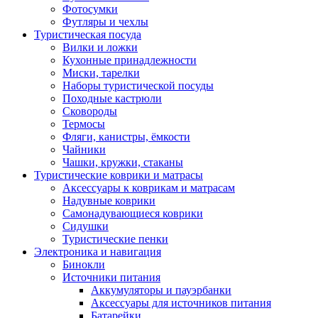
Фотосумки
Футляры и чехлы
Туристическая посуда
Вилки и ложки
Кухонные принадлежности
Миски, тарелки
Наборы туристической посуды
Походные кастрюли
Сковороды
Термосы
Фляги, канистры, ёмкости
Чайники
Чашки, кружки, стаканы
Туристические коврики и матрасы
Аксессуары к коврикам и матрасам
Надувные коврики
Самонадувающиеся коврики
Сидушки
Туристические пенки
Электроника и навигация
Бинокли
Источники питания
Аккумуляторы и пауэрбанки
Аксессуары для источников питания
Батарейки