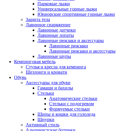
Парковые лыжи
Универсальные горные лыжи
Юниорские спортивные горные лыжи
Защита тела
Лавинное снаряжение
Лавинные датчики
Лавинные лопаты
Лавинные рюкзаки и аксессуары
Лавинные рюкзаки
Лавинные рюкзаки и аксессуары
Лавинные щупы
Кемпинговая мебель
Стулья и кресла для кемпинга
Шезлонги и кровати
Обувь
Аксессуары для обуви
Гамаши и бахилы
Стельки
Анатомические стельки
Стельки с подогревом
Формуемые стельки
Шипы и кошки для гололеда
Шнурки
Активный стиль
Альпинистские ботинки