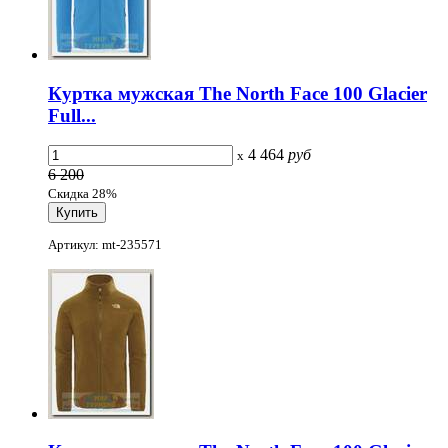
Куртка мужская The North Face 100 Glacier
Full...
4 464
руб
x
6 200
Скидка 28%
Артикул: mt-235571