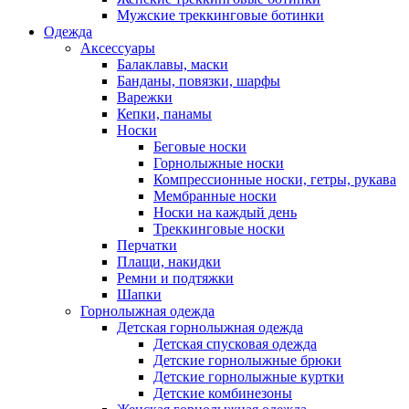
Мужские треккинговые ботинки
Одежда
Аксессуары
Балаклавы, маски
Банданы, повязки, шарфы
Варежки
Кепки, панамы
Носки
Беговые носки
Горнолыжные носки
Компрессионные носки, гетры, рукава
Мембранные носки
Носки на каждый день
Треккинговые носки
Перчатки
Плащи, накидки
Ремни и подтяжки
Шапки
Горнолыжная одежда
Детская горнолыжная одежда
Детская спусковая одежда
Детские горнолыжные брюки
Детские горнолыжные куртки
Детские комбинезоны