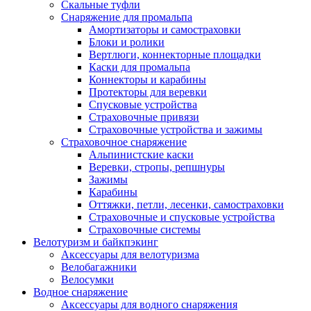
Скальные туфли
Снаряжение для промальпа
Амортизаторы и самостраховки
Блоки и ролики
Вертлюги, коннекторные площадки
Каски для промальпа
Коннекторы и карабины
Протекторы для веревки
Спусковые устройства
Страховочные привязи
Страховочные устройства и зажимы
Страховочное снаряжение
Альпинистские каски
Веревки, стропы, репшнуры
Зажимы
Карабины
Оттяжки, петли, лесенки, самостраховки
Страховочные и спусковые устройства
Страховочные системы
Велотуризм и байкпэкинг
Аксессуары для велотуризма
Велобагажники
Велосумки
Водное снаряжение
Аксессуары для водного снаряжения