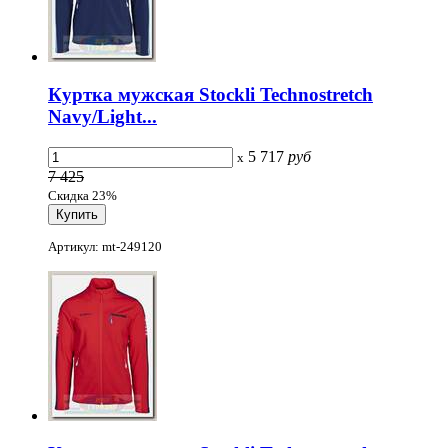
Куртка мужская Stockli Technostretch
Navy/Light...
5 717
руб
x
7 425
Скидка 23%
Артикул: mt-249120