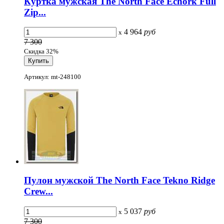
Куртка мужская The North Face Echork Full
Zip...
4 964
руб
x
7 300
Скидка 32%
Артикул: mt-248100
Пулон мужской The North Face Tekno Ridge
Crew...
5 037
руб
x
7 300