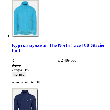
Куртка мужская The North Face 100 Glacier
Full...
2 489
руб
x
3 275
Скидка 24%
Артикул: mt-194448