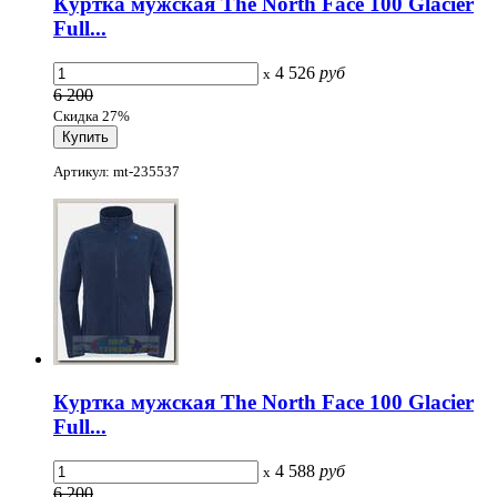
Куртка мужская The North Face 100 Glacier
Full...
4 526
руб
x
6 200
Скидка 27%
Артикул: mt-235537
Куртка мужская The North Face 100 Glacier
Full...
4 588
руб
x
6 200