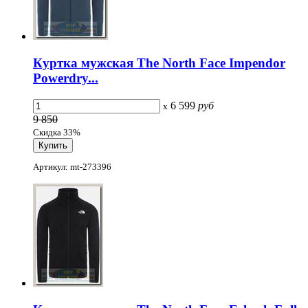
Куртка мужская The North Face Impendor
Powerdry...
6 599
руб
x
9 850
Скидка 33%
Артикул: mt-273396