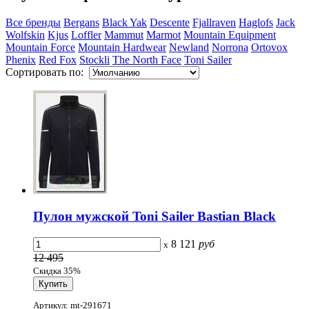
Все бренды
Bergans
Black Yak
Descente
Fjallraven
Haglofs
Jack
Wolfskin
Kjus
Loffler
Mammut
Marmot
Mountain Equipment
Mountain Force
Mountain Hardwear
Newland
Norrona
Ortovox
Phenix
Red Fox
Stockli
The North Face
Toni Sailer
Сортировать по:
Пулон мужской Toni Sailer Bastian Black
8 121
руб
x
12 495
Скидка 35%
Артикул: mt-291671