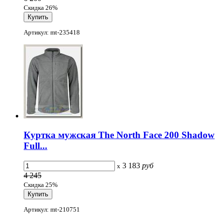
Скидка 26%
Артикул: mt-235418
Куртка мужская The North Face 200 Shadow
Full...
3 183
руб
x
4 245
Скидка 25%
Артикул: mt-210751