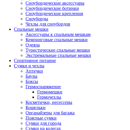
Сноубордические аксессуары
Сноубордические ботинки
Сноубордические крепления
Сноуборды
Чехлы для сноубордов
Спальные мешки
Аксессуары к спальным мешкам
Кемпинговые спальные мешки
Одеяла
Туристические спальные мешки
Экстремальные спальные мешки
Спортивное питание
Сумки и чехлы
Аптечки
Баулы
Боксы
Гермоснаряжение
Гермомешки
Гермочехлы
Косметички, несессеры
Кошельки
Органайзеры для багажа
Поясные сумки
Сумки для города
Сумки на колесах