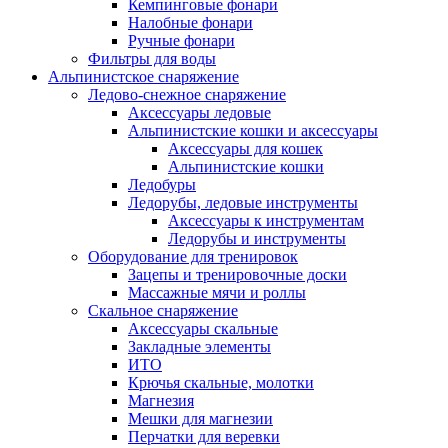
Кемпинговые фонари
Налобные фонари
Ручные фонари
Фильтры для воды
Альпинистское снаряжение
Ледово-снежное снаряжение
Аксессуары ледовые
Альпинистские кошки и аксессуары
Аксессуары для кошек
Альпинистские кошки
Ледобуры
Ледорубы, ледовые инструменты
Аксессуары к инструментам
Ледорубы и инструменты
Оборудование для тренировок
Зацепы и тренировочные доски
Массажные мячи и роллы
Скальное снаряжение
Аксессуары скальные
Закладные элементы
ИТО
Крючья скальные, молотки
Магнезия
Мешки для магнезии
Перчатки для веревки