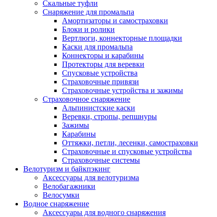
Скальные туфли
Снаряжение для промальпа
Амортизаторы и самостраховки
Блоки и ролики
Вертлюги, коннекторные площадки
Каски для промальпа
Коннекторы и карабины
Протекторы для веревки
Спусковые устройства
Страховочные привязи
Страховочные устройства и зажимы
Страховочное снаряжение
Альпинистские каски
Веревки, стропы, репшнуры
Зажимы
Карабины
Оттяжки, петли, лесенки, самостраховки
Страховочные и спусковые устройства
Страховочные системы
Велотуризм и байкпэкинг
Аксессуары для велотуризма
Велобагажники
Велосумки
Водное снаряжение
Аксессуары для водного снаряжения