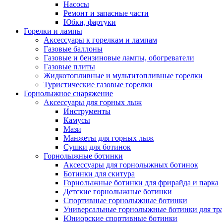
Насосы
Ремонт и запасные части
Юбки, фартуки
Горелки и лампы
Аксессуары к горелкам и лампам
Газовые баллоны
Газовые и бензиновые лампы, обогреватели
Газовые плиты
Жидкотопливные и мультитопливные горелки
Туристические газовые горелки
Горнолыжное снаряжение
Аксессуары для горных лыж
Инструменты
Камусы
Мази
Манжеты для горных лыж
Сушки для ботинок
Горнолыжные ботинки
Аксессуары для горнолыжных ботинок
Ботинки для скитура
Горнолыжные ботинки для фрирайда и парка
Детские горнолыжные ботинки
Спортивные горнолыжные ботинки
Универсальные горнолыжные ботинки для тр
Юниорские спортивные ботинки