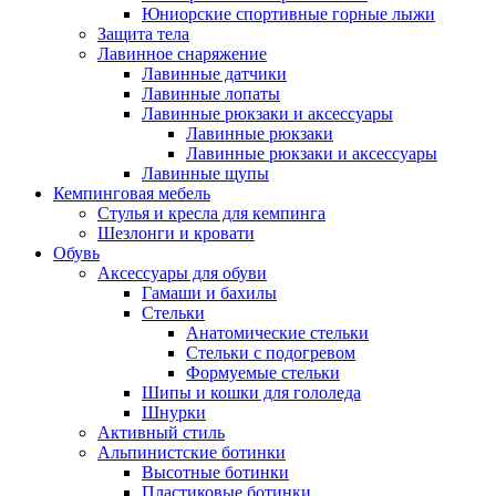
Юниорские спортивные горные лыжи
Защита тела
Лавинное снаряжение
Лавинные датчики
Лавинные лопаты
Лавинные рюкзаки и аксессуары
Лавинные рюкзаки
Лавинные рюкзаки и аксессуары
Лавинные щупы
Кемпинговая мебель
Стулья и кресла для кемпинга
Шезлонги и кровати
Обувь
Аксессуары для обуви
Гамаши и бахилы
Стельки
Анатомические стельки
Стельки с подогревом
Формуемые стельки
Шипы и кошки для гололеда
Шнурки
Активный стиль
Альпинистские ботинки
Высотные ботинки
Пластиковые ботинки