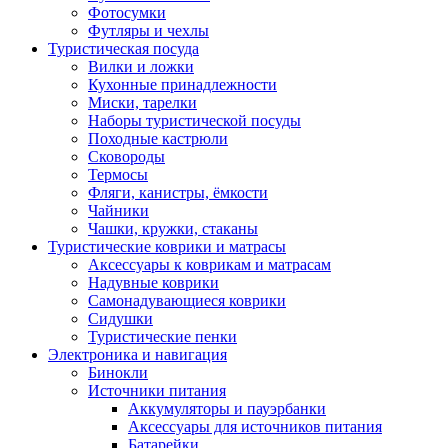
Фотосумки
Футляры и чехлы
Туристическая посуда
Вилки и ложки
Кухонные принадлежности
Миски, тарелки
Наборы туристической посуды
Походные кастрюли
Сковороды
Термосы
Фляги, канистры, ёмкости
Чайники
Чашки, кружки, стаканы
Туристические коврики и матрасы
Аксессуары к коврикам и матрасам
Надувные коврики
Самонадувающиеся коврики
Сидушки
Туристические пенки
Электроника и навигация
Бинокли
Источники питания
Аккумуляторы и пауэрбанки
Аксессуары для источников питания
Батарейки