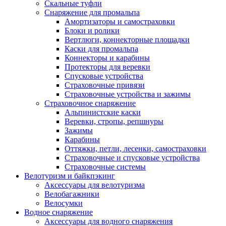
Скальные туфли
Снаряжение для промальпа
Амортизаторы и самостраховки
Блоки и ролики
Вертлюги, коннекторные площадки
Каски для промальпа
Коннекторы и карабины
Протекторы для веревки
Спусковые устройства
Страховочные привязи
Страховочные устройства и зажимы
Страховочное снаряжение
Альпинистские каски
Веревки, стропы, репшнуры
Зажимы
Карабины
Оттяжки, петли, лесенки, самостраховки
Страховочные и спусковые устройства
Страховочные системы
Велотуризм и байкпэкинг
Аксессуары для велотуризма
Велобагажники
Велосумки
Водное снаряжение
Аксессуары для водного снаряжения