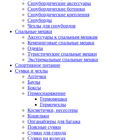
Сноубордические аксессуары
Сноубордические ботинки
Сноубордические крепления
Сноуборды
Чехлы для сноубордов
Спальные мешки
Аксессуары к спальным мешкам
Кемпинговые спальные мешки
Одеяла
Туристические спальные мешки
Экстремальные спальные мешки
Спортивное питание
Сумки и чехлы
Аптечки
Баулы
Боксы
Гермоснаряжение
Гермомешки
Гермочехлы
Косметички, несессеры
Кошельки
Органайзеры для багажа
Поясные сумки
Сумки для города
Сумки на колесах