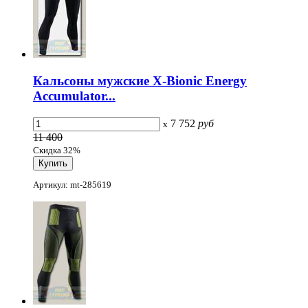
Кальсоны мужские X-Bionic Energy
Accumulator...
7 752
руб
x
11 400
Скидка 32%
Артикул: mt-285619