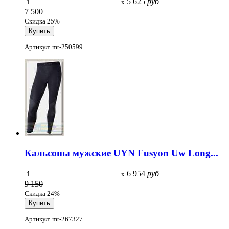
5 625
руб
x
7 500
Скидка 25%
Артикул: mt-250599
Кальсоны мужские UYN Fusyon Uw Long...
6 954
руб
x
9 150
Скидка 24%
Артикул: mt-267327