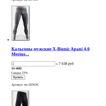
Кальсоны мужские X-Bionic Apani 4.0
Merino...
7 638
руб
x
11 400
Скидка 33%
Артикул: mt-285636