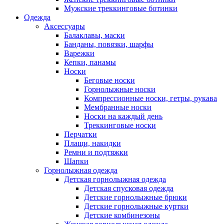
Мужские треккинговые ботинки
Одежда
Аксессуары
Балаклавы, маски
Банданы, повязки, шарфы
Варежки
Кепки, панамы
Носки
Беговые носки
Горнолыжные носки
Компрессионные носки, гетры, рукава
Мембранные носки
Носки на каждый день
Треккинговые носки
Перчатки
Плащи, накидки
Ремни и подтяжки
Шапки
Горнолыжная одежда
Детская горнолыжная одежда
Детская спусковая одежда
Детские горнолыжные брюки
Детские горнолыжные куртки
Детские комбинезоны