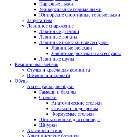
Парковые лыжи
Универсальные горные лыжи
Юниорские спортивные горные лыжи
Защита тела
Лавинное снаряжение
Лавинные датчики
Лавинные лопаты
Лавинные рюкзаки и аксессуары
Лавинные рюкзаки
Лавинные рюкзаки и аксессуары
Лавинные щупы
Кемпинговая мебель
Стулья и кресла для кемпинга
Шезлонги и кровати
Обувь
Аксессуары для обуви
Гамаши и бахилы
Стельки
Анатомические стельки
Стельки с подогревом
Формуемые стельки
Шипы и кошки для гололеда
Шнурки
Активный стиль
Альпинистские ботинки