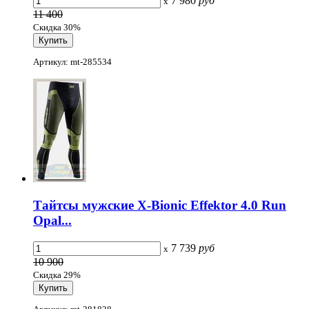
7 980
руб
x
11 400
Скидка 30%
Артикул: mt-285534
Тайтсы мужские X-Bionic Effektor 4.0 Run
Opal...
7 739
руб
x
10 900
Скидка 29%