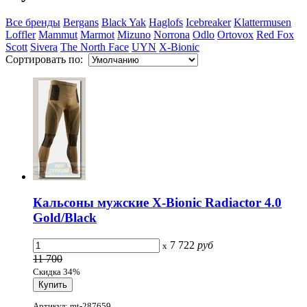
Все бренды
Bergans
Black Yak
Haglofs
Icebreaker
Klattermusen
Loffler
Mammut
Marmot
Mizuno
Norrona
Odlo
Ortovox
Red Fox
Scott
Sivera
The North Face
UYN
X-Bionic
Сортировать по:
Кальсоны мужские X-Bionic Radiactor 4.0
Gold/Black
7 722
руб
x
11 700
Скидка 34%
Артикул: mt-287659