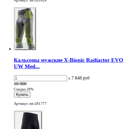
Артикул: mt-281828
Кальсоны мужские X-Bionic Radiactor EVO
UW Med...
7 848
руб
x
10 900
Скидка 28%
Артикул: mt-281777