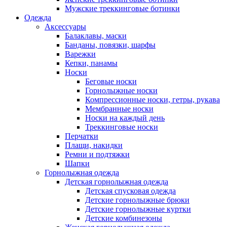
Мужские треккинговые ботинки
Одежда
Аксессуары
Балаклавы, маски
Банданы, повязки, шарфы
Варежки
Кепки, панамы
Носки
Беговые носки
Горнолыжные носки
Компрессионные носки, гетры, рукава
Мембранные носки
Носки на каждый день
Треккинговые носки
Перчатки
Плащи, накидки
Ремни и подтяжки
Шапки
Горнолыжная одежда
Детская горнолыжная одежда
Детская спусковая одежда
Детские горнолыжные брюки
Детские горнолыжные куртки
Детские комбинезоны