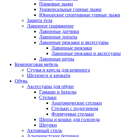
Парковые лыжи
Универсальные горные лыжи
Юниорские спортивные горные лыжи
Защита тела
Лавинное снаряжение
Лавинные датчики
Лавинные лопаты
Лавинные рюкзаки и аксессуары
Лавинные рюкзаки
Лавинные рюкзаки и аксессуары
Лавинные щупы
Кемпинговая мебель
Стулья и кресла для кемпинга
Шезлонги и кровати
Обувь
Аксессуары для обуви
Гамаши и бахилы
Стельки
Анатомические стельки
Стельки с подогревом
Формуемые стельки
Шипы и кошки для гололеда
Шнурки
Активный стиль
Альпинистские ботинки