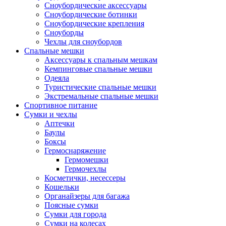
Сноубордические аксессуары
Сноубордические ботинки
Сноубордические крепления
Сноуборды
Чехлы для сноубордов
Спальные мешки
Аксессуары к спальным мешкам
Кемпинговые спальные мешки
Одеяла
Туристические спальные мешки
Экстремальные спальные мешки
Спортивное питание
Сумки и чехлы
Аптечки
Баулы
Боксы
Гермоснаряжение
Гермомешки
Гермочехлы
Косметички, несессеры
Кошельки
Органайзеры для багажа
Поясные сумки
Сумки для города
Сумки на колесах