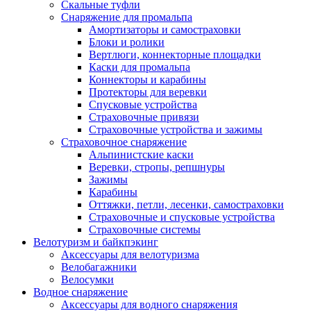
Скальные туфли
Снаряжение для промальпа
Амортизаторы и самостраховки
Блоки и ролики
Вертлюги, коннекторные площадки
Каски для промальпа
Коннекторы и карабины
Протекторы для веревки
Спусковые устройства
Страховочные привязи
Страховочные устройства и зажимы
Страховочное снаряжение
Альпинистские каски
Веревки, стропы, репшнуры
Зажимы
Карабины
Оттяжки, петли, лесенки, самостраховки
Страховочные и спусковые устройства
Страховочные системы
Велотуризм и байкпэкинг
Аксессуары для велотуризма
Велобагажники
Велосумки
Водное снаряжение
Аксессуары для водного снаряжения