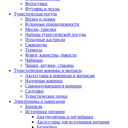
Фотосумки
Футляры и чехлы
Туристическая посуда
Вилки и ложки
Кухонные принадлежности
Миски, тарелки
Наборы туристической посуды
Походные кастрюли
Сковороды
Термосы
Фляги, канистры, ёмкости
Чайники
Чашки, кружки, стаканы
Туристические коврики и матрасы
Аксессуары к коврикам и матрасам
Надувные коврики
Самонадувающиеся коврики
Сидушки
Туристические пенки
Электроника и навигация
Бинокли
Источники питания
Аккумуляторы и пауэрбанки
Аксессуары для источников питания
Батарейки