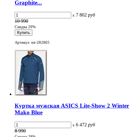
Graphite...
7 802
руб
x
10 990
Скидка 29%
Артикул: mt-282865
Куртка мужская ASICS Lite-Show 2 Winter
Mako Blue
6 472
руб
x
8 990
Скидка 28%