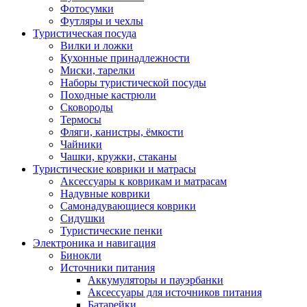
Фотосумки
Футляры и чехлы
Туристическая посуда
Вилки и ложки
Кухонные принадлежности
Миски, тарелки
Наборы туристической посуды
Походные кастрюли
Сковороды
Термосы
Фляги, канистры, ёмкости
Чайники
Чашки, кружки, стаканы
Туристические коврики и матрасы
Аксессуары к коврикам и матрасам
Надувные коврики
Самонадувающиеся коврики
Сидушки
Туристические пенки
Электроника и навигация
Бинокли
Источники питания
Аккумуляторы и пауэрбанки
Аксессуары для источников питания
Батарейки