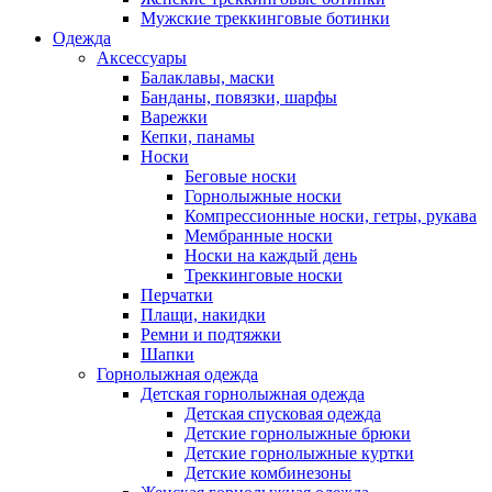
Мужские треккинговые ботинки
Одежда
Аксессуары
Балаклавы, маски
Банданы, повязки, шарфы
Варежки
Кепки, панамы
Носки
Беговые носки
Горнолыжные носки
Компрессионные носки, гетры, рукава
Мембранные носки
Носки на каждый день
Треккинговые носки
Перчатки
Плащи, накидки
Ремни и подтяжки
Шапки
Горнолыжная одежда
Детская горнолыжная одежда
Детская спусковая одежда
Детские горнолыжные брюки
Детские горнолыжные куртки
Детские комбинезоны