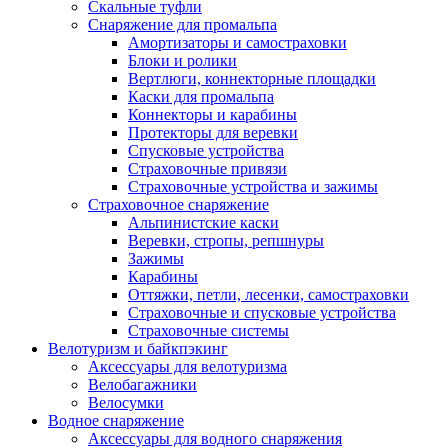
Скальные туфли
Снаряжение для промальпа
Амортизаторы и самостраховки
Блоки и ролики
Вертлюги, коннекторные площадки
Каски для промальпа
Коннекторы и карабины
Протекторы для веревки
Спусковые устройства
Страховочные привязи
Страховочные устройства и зажимы
Страховочное снаряжение
Альпинистские каски
Веревки, стропы, репшнуры
Зажимы
Карабины
Оттяжки, петли, лесенки, самостраховки
Страховочные и спусковые устройства
Страховочные системы
Велотуризм и байкпэкинг
Аксессуары для велотуризма
Велобагажники
Велосумки
Водное снаряжение
Аксессуары для водного снаряжения