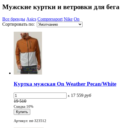
Мужские куртки и ветровки для бега
Все бренды
Asics
Compressport
Nike
On
Сортировать по:
Куртка мужская On Weather Pecan/White
17 559
руб
x
19 510
Скидка 10%
Артикул: mt-323512