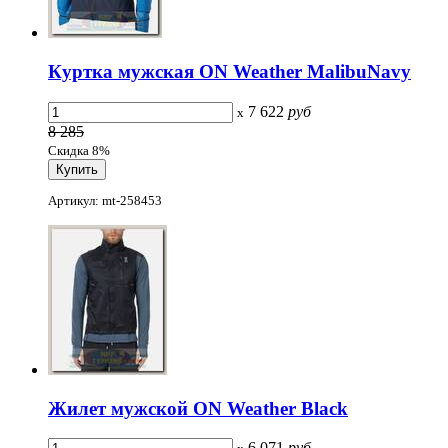
Куртка мужская ON Weather MalibuNavy
7 622
руб
x
8 285
Скидка 8%
Артикул: mt-258453
Жилет мужской ON Weather Black
6 071
руб