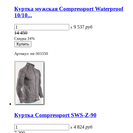
Куртка мужская Compressport Waterproof
10/10...
9 537
руб
x
14 450
Скидка 34%
Артикул: mt-303350
Куртка Compressport SWS-Z-90
4 824
руб
x
7 200