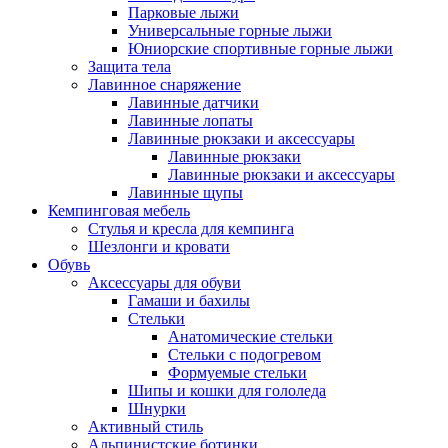
Парковые лыжи
Универсальные горные лыжи
Юниорские спортивные горные лыжи
Защита тела
Лавинное снаряжение
Лавинные датчики
Лавинные лопаты
Лавинные рюкзаки и аксессуары
Лавинные рюкзаки
Лавинные рюкзаки и аксессуары
Лавинные щупы
Кемпинговая мебель
Стулья и кресла для кемпинга
Шезлонги и кровати
Обувь
Аксессуары для обуви
Гамаши и бахилы
Стельки
Анатомические стельки
Стельки с подогревом
Формуемые стельки
Шипы и кошки для гололеда
Шнурки
Активный стиль
Альпинистские ботинки