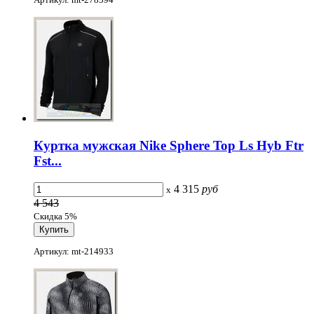
Куртка мужская Nike Sphere Top Ls Hyb Ftr
Fst...
4 315
руб
x
4 543
Скидка 5%
Артикул: mt-214933