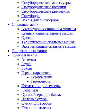
Сноубордические аксессуары
Сноубордические ботинки
Сноубордические крепления
Сноуборды
Чехлы для сноубордов
Спальные мешки
Аксессуары к спальным мешкам
Кемпинговые спальные мешки
Одеяла
Туристические спальные мешки
Экстремальные спальные мешки
Спортивное питание
Сумки и чехлы
Аптечки
Баулы
Боксы
Гермоснаряжение
Гермомешки
Гермочехлы
Косметички, несессеры
Кошельки
Органайзеры для багажа
Поясные сумки
Сумки для города
Сумки на колесах