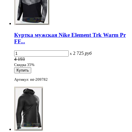
Куртка мужская Nike Element Trk Warm Pr
FF...
2 725
руб
x
4 193
Скидка 35%
Артикул: mt-209782