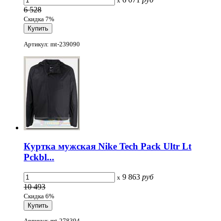
x
6 528
Скидка 7%
Артикул: mt-239090
Куртка мужская Nike Tech Pack Ultr Lt
Pckbl...
9 863
руб
x
10 493
Скидка 6%
Артикул: mt-278394