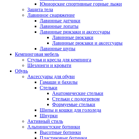
Юниорские спортивные горные лыжи
Защита тела
Лавинное снаряжение
Лавинные датчики
Лавинные лопаты
Лавинные рюкзаки и аксессуары
Лавинные рюкзаки
Лавинные рюкзаки и аксессуары
Лавинные щупы
Кемпинговая мебель
Стулья и кресла для кемпинга
Шезлонги и кровати
Обувь
Аксессуары для обуви
Гамаши и бахилы
Стельки
Анатомические стельки
Стельки с подогревом
Формуемые стельки
Шипы и кошки для гололеда
Шнурки
Активный стиль
Альпинистские ботинки
Высотные ботинки
Пластиковые ботинки