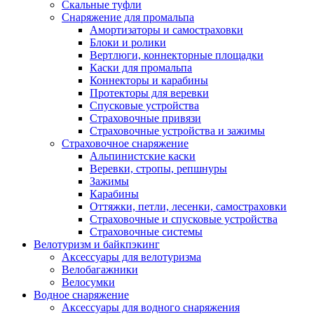
Скальные туфли
Снаряжение для промальпа
Амортизаторы и самостраховки
Блоки и ролики
Вертлюги, коннекторные площадки
Каски для промальпа
Коннекторы и карабины
Протекторы для веревки
Спусковые устройства
Страховочные привязи
Страховочные устройства и зажимы
Страховочное снаряжение
Альпинистские каски
Веревки, стропы, репшнуры
Зажимы
Карабины
Оттяжки, петли, лесенки, самостраховки
Страховочные и спусковые устройства
Страховочные системы
Велотуризм и байкпэкинг
Аксессуары для велотуризма
Велобагажники
Велосумки
Водное снаряжение
Аксессуары для водного снаряжения