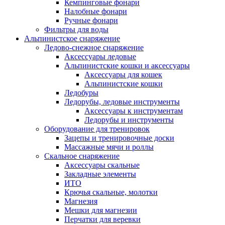
Кемпинговые фонари
Налобные фонари
Ручные фонари
Фильтры для воды
Альпинистское снаряжение
Ледово-снежное снаряжение
Аксессуары ледовые
Альпинистские кошки и аксессуары
Аксессуары для кошек
Альпинистские кошки
Ледобуры
Ледорубы, ледовые инструменты
Аксессуары к инструментам
Ледорубы и инструменты
Оборудование для тренировок
Зацепы и тренировочные доски
Массажные мячи и роллы
Скальное снаряжение
Аксессуары скальные
Закладные элементы
ИТО
Крючья скальные, молотки
Магнезия
Мешки для магнезии
Перчатки для веревки