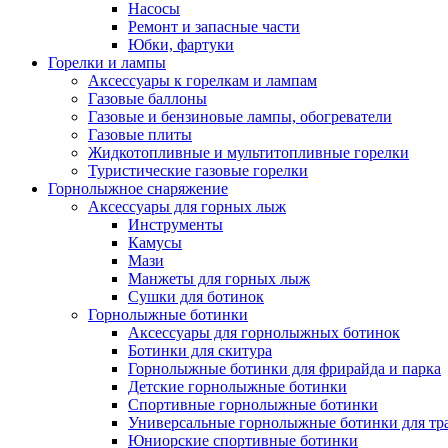
Насосы
Ремонт и запасные части
Юбки, фартуки
Горелки и лампы
Аксессуары к горелкам и лампам
Газовые баллоны
Газовые и бензиновые лампы, обогреватели
Газовые плиты
Жидкотопливные и мультитопливные горелки
Туристические газовые горелки
Горнолыжное снаряжение
Аксессуары для горных лыж
Инструменты
Камусы
Мази
Манжеты для горных лыж
Сушки для ботинок
Горнолыжные ботинки
Аксессуары для горнолыжных ботинок
Ботинки для скитура
Горнолыжные ботинки для фрирайда и парка
Детские горнолыжные ботинки
Спортивные горнолыжные ботинки
Универсальные горнолыжные ботинки для тр
Юниорские спортивные ботинки