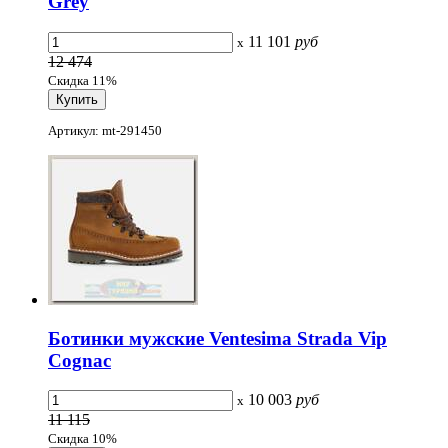
Grey
11 101
руб
x
12 474
Скидка 11%
Артикул: mt-291450
Ботинки мужские Ventesima Strada Vip
Cognac
10 003
руб
x
11 115
Скидка 10%