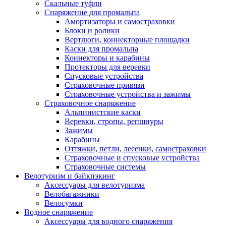
Скальные туфли
Снаряжение для промальпа
Амортизаторы и самостраховки
Блоки и ролики
Вертлюги, коннекторные площадки
Каски для промальпа
Коннекторы и карабины
Протекторы для веревки
Спусковые устройства
Страховочные привязи
Страховочные устройства и зажимы
Страховочное снаряжение
Альпинистские каски
Веревки, стропы, репшнуры
Зажимы
Карабины
Оттяжки, петли, лесенки, самостраховки
Страховочные и спусковые устройства
Страховочные системы
Велотуризм и байкпэкинг
Аксессуары для велотуризма
Велобагажники
Велосумки
Водное снаряжение
Аксессуары для водного снаряжения