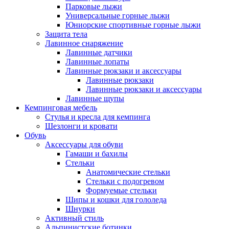
Парковые лыжи
Универсальные горные лыжи
Юниорские спортивные горные лыжи
Защита тела
Лавинное снаряжение
Лавинные датчики
Лавинные лопаты
Лавинные рюкзаки и аксессуары
Лавинные рюкзаки
Лавинные рюкзаки и аксессуары
Лавинные щупы
Кемпинговая мебель
Стулья и кресла для кемпинга
Шезлонги и кровати
Обувь
Аксессуары для обуви
Гамаши и бахилы
Стельки
Анатомические стельки
Стельки с подогревом
Формуемые стельки
Шипы и кошки для гололеда
Шнурки
Активный стиль
Альпинистские ботинки