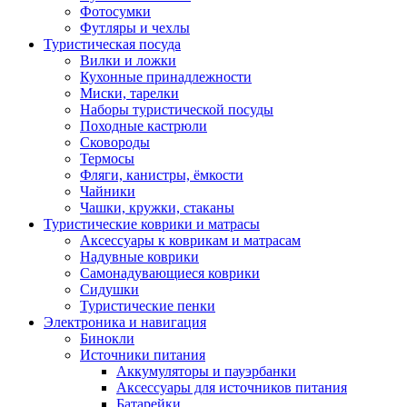
Фотосумки
Футляры и чехлы
Туристическая посуда
Вилки и ложки
Кухонные принадлежности
Миски, тарелки
Наборы туристической посуды
Походные кастрюли
Сковороды
Термосы
Фляги, канистры, ёмкости
Чайники
Чашки, кружки, стаканы
Туристические коврики и матрасы
Аксессуары к коврикам и матрасам
Надувные коврики
Самонадувающиеся коврики
Сидушки
Туристические пенки
Электроника и навигация
Бинокли
Источники питания
Аккумуляторы и пауэрбанки
Аксессуары для источников питания
Батарейки