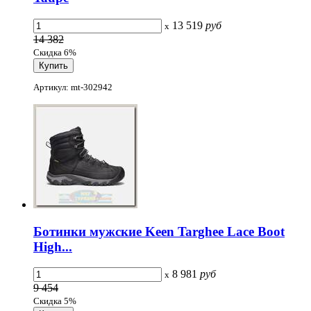
13 519
руб
x
14 382
Скидка 6%
Артикул: mt-302942
Ботинки мужские Keen Targhee Lace Boot
High...
8 981
руб
x
9 454
Скидка 5%