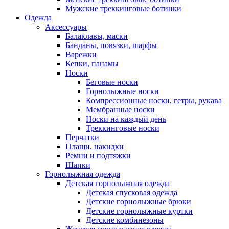
Мужские треккинговые ботинки
Одежда
Аксессуары
Балаклавы, маски
Банданы, повязки, шарфы
Варежки
Кепки, панамы
Носки
Беговые носки
Горнолыжные носки
Компрессионные носки, гетры, рукава
Мембранные носки
Носки на каждый день
Треккинговые носки
Перчатки
Плащи, накидки
Ремни и подтяжки
Шапки
Горнолыжная одежда
Детская горнолыжная одежда
Детская спусковая одежда
Детские горнолыжные брюки
Детские горнолыжные куртки
Детские комбинезоны