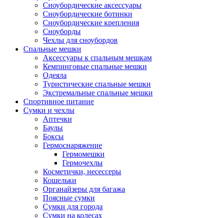
Сноубордические аксессуары
Сноубордические ботинки
Сноубордические крепления
Сноуборды
Чехлы для сноубордов
Спальные мешки
Аксессуары к спальным мешкам
Кемпинговые спальные мешки
Одеяла
Туристические спальные мешки
Экстремальные спальные мешки
Спортивное питание
Сумки и чехлы
Аптечки
Баулы
Боксы
Гермоснаряжение
Гермомешки
Гермочехлы
Косметички, несессеры
Кошельки
Органайзеры для багажа
Поясные сумки
Сумки для города
Сумки на колесах