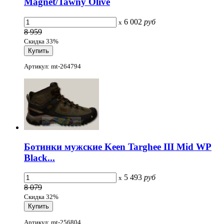
Magnet/Tawny Olive
6 002
руб
x
8 959
Скидка 33%
Артикул: mt-264794
Ботинки мужские Keen Targhee III Mid WP
Black...
5 493
руб
x
8 079
Скидка 32%
Артикул: mt-256804