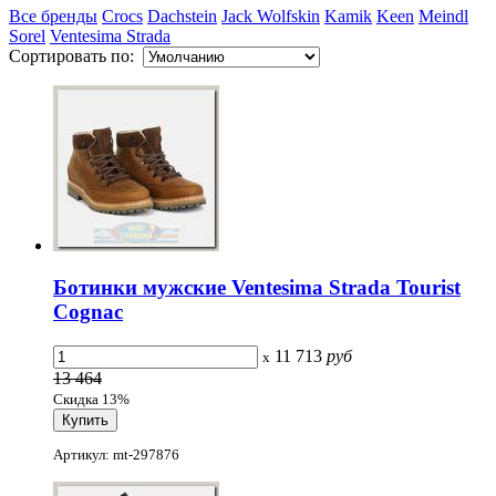
Все бренды
Crocs
Dachstein
Jack Wolfskin
Kamik
Keen
Meindl
Sorel
Ventesima Strada
Сортировать по:
Ботинки мужские Ventesima Strada Tourist
Cognac
11 713
руб
x
13 464
Скидка 13%
Артикул: mt-297876