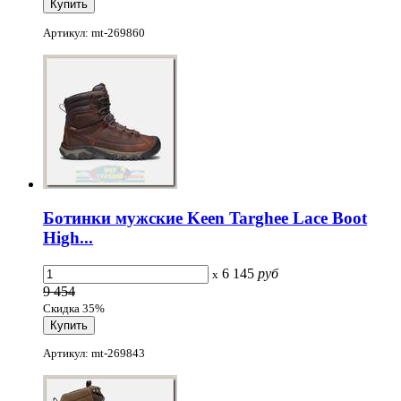
Артикул: mt-269860
Ботинки мужские Keen Targhee Lace Boot
High...
6 145
руб
x
9 454
Скидка 35%
Артикул: mt-269843