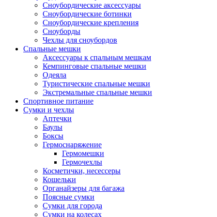
Сноубордические аксессуары
Сноубордические ботинки
Сноубордические крепления
Сноуборды
Чехлы для сноубордов
Спальные мешки
Аксессуары к спальным мешкам
Кемпинговые спальные мешки
Одеяла
Туристические спальные мешки
Экстремальные спальные мешки
Спортивное питание
Сумки и чехлы
Аптечки
Баулы
Боксы
Гермоснаряжение
Гермомешки
Гермочехлы
Косметички, несессеры
Кошельки
Органайзеры для багажа
Поясные сумки
Сумки для города
Сумки на колесах