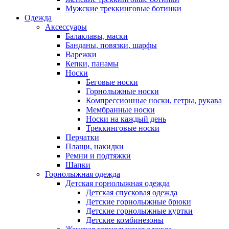
Мужские треккинговые ботинки
Одежда
Аксессуары
Балаклавы, маски
Банданы, повязки, шарфы
Варежки
Кепки, панамы
Носки
Беговые носки
Горнолыжные носки
Компрессионные носки, гетры, рукава
Мембранные носки
Носки на каждый день
Треккинговые носки
Перчатки
Плащи, накидки
Ремни и подтяжки
Шапки
Горнолыжная одежда
Детская горнолыжная одежда
Детская спусковая одежда
Детские горнолыжные брюки
Детские горнолыжные куртки
Детские комбинезоны