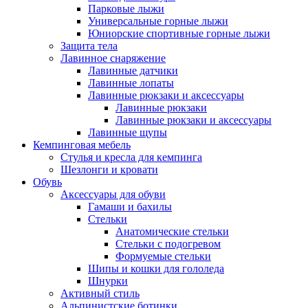
Парковые лыжи
Универсальные горные лыжи
Юниорские спортивные горные лыжи
Защита тела
Лавинное снаряжение
Лавинные датчики
Лавинные лопаты
Лавинные рюкзаки и аксессуары
Лавинные рюкзаки
Лавинные рюкзаки и аксессуары
Лавинные щупы
Кемпинговая мебель
Стулья и кресла для кемпинга
Шезлонги и кровати
Обувь
Аксессуары для обуви
Гамаши и бахилы
Стельки
Анатомические стельки
Стельки с подогревом
Формуемые стельки
Шипы и кошки для гололеда
Шнурки
Активный стиль
Альпинистские ботинки