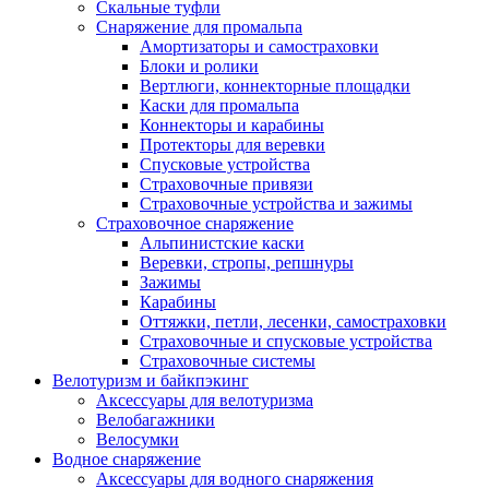
Скальные туфли
Снаряжение для промальпа
Амортизаторы и самостраховки
Блоки и ролики
Вертлюги, коннекторные площадки
Каски для промальпа
Коннекторы и карабины
Протекторы для веревки
Спусковые устройства
Страховочные привязи
Страховочные устройства и зажимы
Страховочное снаряжение
Альпинистские каски
Веревки, стропы, репшнуры
Зажимы
Карабины
Оттяжки, петли, лесенки, самостраховки
Страховочные и спусковые устройства
Страховочные системы
Велотуризм и байкпэкинг
Аксессуары для велотуризма
Велобагажники
Велосумки
Водное снаряжение
Аксессуары для водного снаряжения