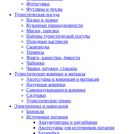
Фотосумки
Футляры и чехлы
Туристическая посуда
Вилки и ложки
Кухонные принадлежности
Миски, тарелки
Наборы туристической посуды
Походные кастрюли
Сковороды
Термосы
Фляги, канистры, ёмкости
Чайники
Чашки, кружки, стаканы
Туристические коврики и матрасы
Аксессуары к коврикам и матрасам
Надувные коврики
Самонадувающиеся коврики
Сидушки
Туристические пенки
Электроника и навигация
Бинокли
Источники питания
Аккумуляторы и пауэрбанки
Аксессуары для источников питания
Батарейки