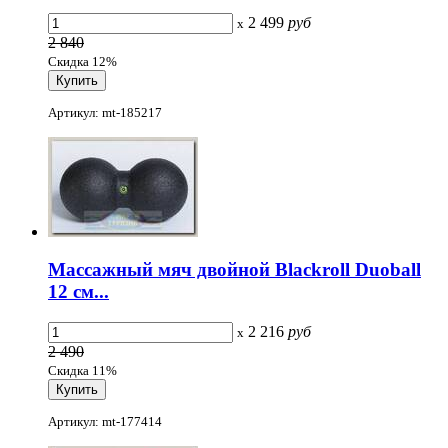
2 499
руб
x
2 840
Скидка 12%
Артикул: mt-185217
Массажный мяч двойной Blackroll Duoball
12 см...
2 216
руб
x
2 490
Скидка 11%
Артикул: mt-177414