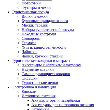
Фотосумки
Футляры и чехлы
Туристическая посуда
Вилки и ложки
Кухонные принадлежности
Миски, тарелки
Наборы туристической посуды
Походные кастрюли
Сковороды
Термосы
Фляги, канистры, ёмкости
Чайники
Чашки, кружки, стаканы
Туристические коврики и матрасы
Аксессуары к коврикам и матрасам
Надувные коврики
Самонадувающиеся коврики
Сидушки
Туристические пенки
Электроника и навигация
Бинокли
Источники питания
Аккумуляторы и пауэрбанки
Аксессуары для источников питания
Батарейки