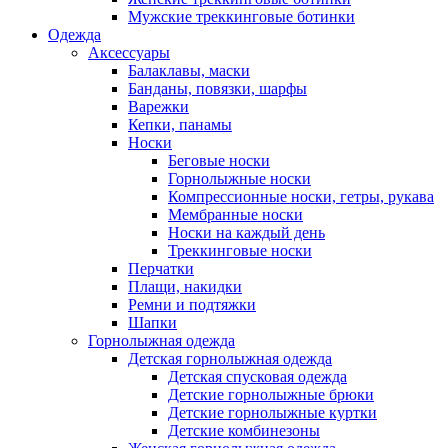
Мужские треккинговые ботинки
Одежда
Аксессуары
Балаклавы, маски
Банданы, повязки, шарфы
Варежки
Кепки, панамы
Носки
Беговые носки
Горнолыжные носки
Компрессионные носки, гетры, рукава
Мембранные носки
Носки на каждый день
Треккинговые носки
Перчатки
Плащи, накидки
Ремни и подтяжки
Шапки
Горнолыжная одежда
Детская горнолыжная одежда
Детская спусковая одежда
Детские горнолыжные брюки
Детские горнолыжные куртки
Детские комбинезоны