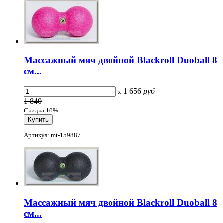
Массажный мяч двойной Blackroll Duoball 8
см...
1 656
руб
x
1 840
Скидка 10%
Артикул: mt-159887
Массажный мяч двойной Blackroll Duoball 8
см...