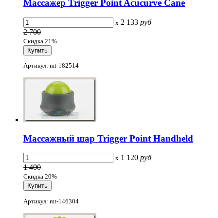
Массажер Trigger Point Acucurve Cane
2 133
руб
x
2 700
Скидка 21%
Артикул: mt-182514
Массажный шар Trigger Point Handheld
1 120
руб
x
1 400
Скидка 20%
Артикул: mt-146304