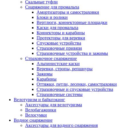
Скальные туфли
Снаряжение для промальпа
Амортизаторы и самостраховки
Блоки и ролики
Вертлюги, коннекторные площадки
Каски для промальпа
Коннекторы и карабины
Протекторы для веревки
Спусковые устройства
Страховочные привязи
Страховочные устройства и зажимы
Страховочное снаряжение
Альпинистские каски
Веревки, стропы, репшнуры
Зажимы
Карабины
Оттяжки, петли, лесенки, самостраховки
Страховочные и спусковые устройства
Страховочные системы
Велотуризм и байкпэкинг
Аксессуары для велотуризма
Велобагажники
Велосумки
Водное снаряжение
Аксессуары для водного снаряжения