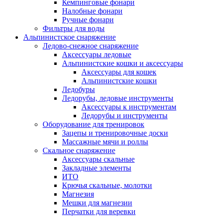
Кемпинговые фонари
Налобные фонари
Ручные фонари
Фильтры для воды
Альпинистское снаряжение
Ледово-снежное снаряжение
Аксессуары ледовые
Альпинистские кошки и аксессуары
Аксессуары для кошек
Альпинистские кошки
Ледобуры
Ледорубы, ледовые инструменты
Аксессуары к инструментам
Ледорубы и инструменты
Оборудование для тренировок
Зацепы и тренировочные доски
Массажные мячи и роллы
Скальное снаряжение
Аксессуары скальные
Закладные элементы
ИТО
Крючья скальные, молотки
Магнезия
Мешки для магнезии
Перчатки для веревки