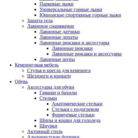
Парковые лыжи
Универсальные горные лыжи
Юниорские спортивные горные лыжи
Защита тела
Лавинное снаряжение
Лавинные датчики
Лавинные лопаты
Лавинные рюкзаки и аксессуары
Лавинные рюкзаки
Лавинные рюкзаки и аксессуары
Лавинные щупы
Кемпинговая мебель
Стулья и кресла для кемпинга
Шезлонги и кровати
Обувь
Аксессуары для обуви
Гамаши и бахилы
Стельки
Анатомические стельки
Стельки с подогревом
Формуемые стельки
Шипы и кошки для гололеда
Шнурки
Активный стиль
Альпинистские ботинки