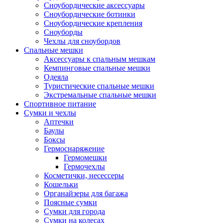
Сноубордические аксессуары
Сноубордические ботинки
Сноубордические крепления
Сноуборды
Чехлы для сноубордов
Спальные мешки
Аксессуары к спальным мешкам
Кемпинговые спальные мешки
Одеяла
Туристические спальные мешки
Экстремальные спальные мешки
Спортивное питание
Сумки и чехлы
Аптечки
Баулы
Боксы
Гермоснаряжение
Гермомешки
Гермочехлы
Косметички, несессеры
Кошельки
Органайзеры для багажа
Поясные сумки
Сумки для города
Сумки на колесах