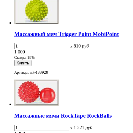
Массажный мяч Trigger Point MobiPoint
810
руб
x
1 000
Скидка 19%
Артикул: mt-133928
Массажные мячи RockTape RockBalls
1 221
руб
x