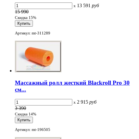
13 591
руб
x
15 990
Скидка 15%
Артикул: mt-311289
Массажный ролл жесткий Blackroll Pro 30
см...
2 915
руб
x
3 390
Скидка 14%
Артикул: mt-196505