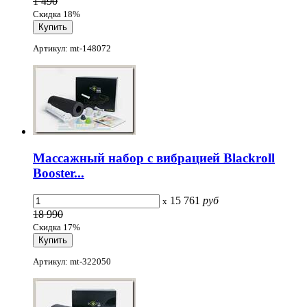
1 490
Скидка 18%
Артикул: mt-148072
Массажный набор с вибрацией Blackroll
Booster...
15 761
руб
x
18 990
Скидка 17%
Артикул: mt-322050