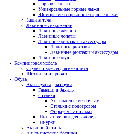
Парковые лыжи
Универсальные горные лыжи
Юниорские спортивные горные лыжи
Защита тела
Лавинное снаряжение
Лавинные датчики
Лавинные лопаты
Лавинные рюкзаки и аксессуары
Лавинные рюкзаки
Лавинные рюкзаки и аксессуары
Лавинные щупы
Кемпинговая мебель
Стулья и кресла для кемпинга
Шезлонги и кровати
Обувь
Аксессуары для обуви
Гамаши и бахилы
Стельки
Анатомические стельки
Стельки с подогревом
Формуемые стельки
Шипы и кошки для гололеда
Шнурки
Активный стиль
Альпинистские ботинки