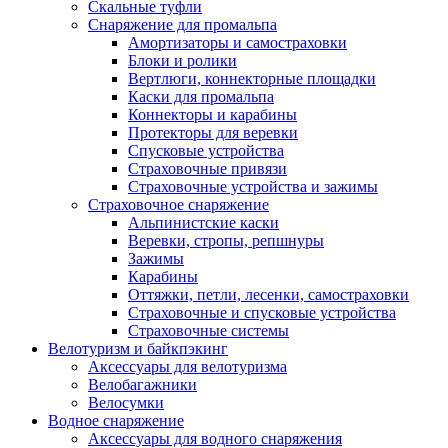
Скальные туфли
Снаряжение для промальпа
Амортизаторы и самостраховки
Блоки и ролики
Вертлюги, коннекторные площадки
Каски для промальпа
Коннекторы и карабины
Протекторы для веревки
Спусковые устройства
Страховочные привязи
Страховочные устройства и зажимы
Страховочное снаряжение
Альпинистские каски
Веревки, стропы, репшнуры
Зажимы
Карабины
Оттяжки, петли, лесенки, самостраховки
Страховочные и спусковые устройства
Страховочные системы
Велотуризм и байкпэкинг
Аксессуары для велотуризма
Велобагажники
Велосумки
Водное снаряжение
Аксессуары для водного снаряжения