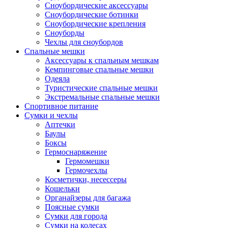
Сноубордические аксессуары
Сноубордические ботинки
Сноубордические крепления
Сноуборды
Чехлы для сноубордов
Спальные мешки
Аксессуары к спальным мешкам
Кемпинговые спальные мешки
Одеяла
Туристические спальные мешки
Экстремальные спальные мешки
Спортивное питание
Сумки и чехлы
Аптечки
Баулы
Боксы
Гермоснаряжение
Гермомешки
Гермочехлы
Косметички, несессеры
Кошельки
Органайзеры для багажа
Поясные сумки
Сумки для города
Сумки на колесах