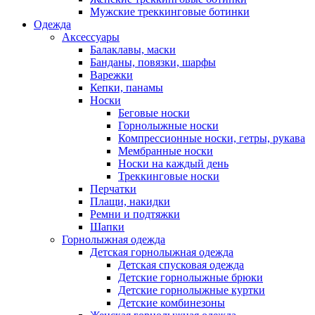
Мужские треккинговые ботинки
Одежда
Аксессуары
Балаклавы, маски
Банданы, повязки, шарфы
Варежки
Кепки, панамы
Носки
Беговые носки
Горнолыжные носки
Компрессионные носки, гетры, рукава
Мембранные носки
Носки на каждый день
Треккинговые носки
Перчатки
Плащи, накидки
Ремни и подтяжки
Шапки
Горнолыжная одежда
Детская горнолыжная одежда
Детская спусковая одежда
Детские горнолыжные брюки
Детские горнолыжные куртки
Детские комбинезоны