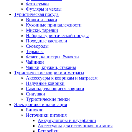
Фотосумки
Футляры и чехлы
Туристическая посуда
Вилки и ложки
Кухонные принадлежности
Миски, тарелки
Наборы туристической посуды
Походные кастрюли
Сковороды
Термосы
Фляги, канистры, ёмкости
Чайники
Чашки, кружки, стаканы
Туристические коврики и матрасы
Аксессуары к коврикам и матрасам
Надувные коврики
Самонадувающиеся коврики
Сидушки
Туристические пенки
Электроника и навигация
Бинокли
Источники питания
Аккумуляторы и пауэрбанки
Аксессуары для источников питания
Батарейки