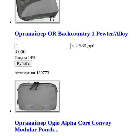
Органайзер OR Backcountry 1 Pewter/Alloy
2 580
руб
x
3 000
Скидка 14%
Артикул: mt-189773
Органайзер Ogio Alpha Core Convoy
Modular Pouch...