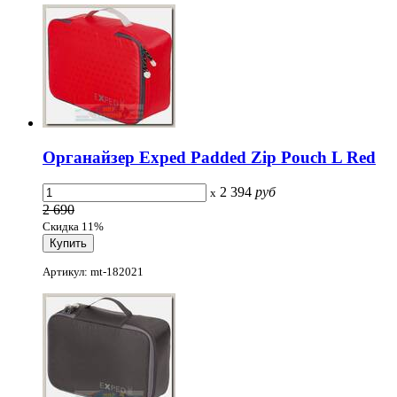
Органайзер Exped Padded Zip Pouch L Red
2 394
руб
x
2 690
Скидка 11%
Артикул: mt-182021