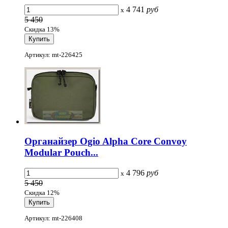
4 741
руб
x
5 450
Скидка 13%
Артикул: mt-226425
Органайзер Ogio Alpha Core Convoy
Modular Pouch...
4 796
руб
x
5 450
Скидка 12%
Артикул: mt-226408