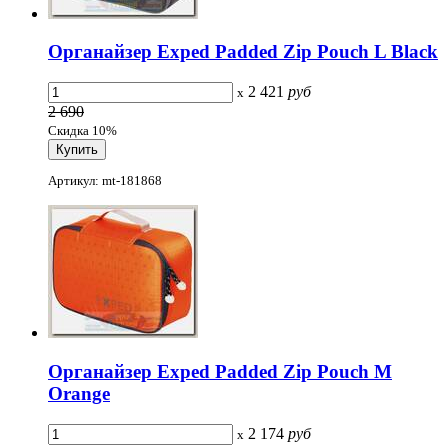
Органайзер Exped Padded Zip Pouch L Black
2 421
руб
x
2 690
Скидка 10%
Артикул: mt-181868
Органайзер Exped Padded Zip Pouch M
Orange
2 174
руб
x