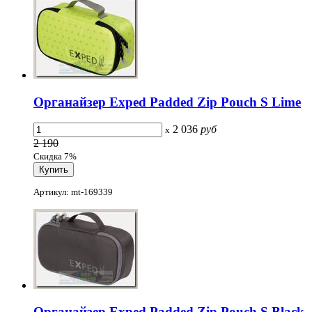
Органайзер Exped Padded Zip Pouch S Lime
2 036
руб
x
2 190
Скидка 7%
Артикул: mt-169339
Органайзер Exped Padded Zip Pouch S Black