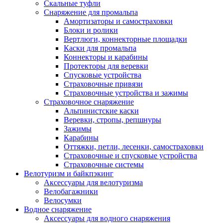
Скальные туфли
Снаряжение для промальпа
Амортизаторы и самостраховки
Блоки и ролики
Вертлюги, коннекторные площадки
Каски для промальпа
Коннекторы и карабины
Протекторы для веревки
Спусковые устройства
Страховочные привязи
Страховочные устройства и зажимы
Страховочное снаряжение
Альпинистские каски
Веревки, стропы, репшнуры
Зажимы
Карабины
Оттяжки, петли, лесенки, самостраховки
Страховочные и спусковые устройства
Страховочные системы
Велотуризм и байкпэкинг
Аксессуары для велотуризма
Велобагажники
Велосумки
Водное снаряжение
Аксессуары для водного снаряжения