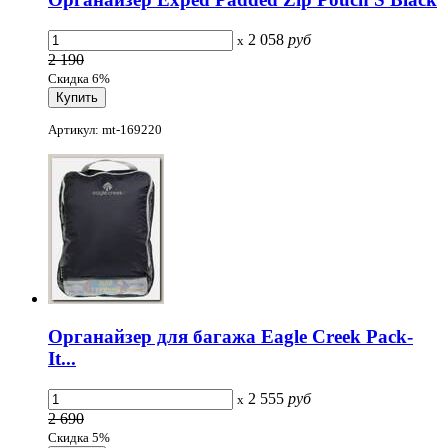
2 058
руб
x
2 190
Скидка 6%
Артикул: mt-169220
Органайзер для багажа Eagle Creek Pack-
It...
2 555
руб
x
2 690
Скидка 5%