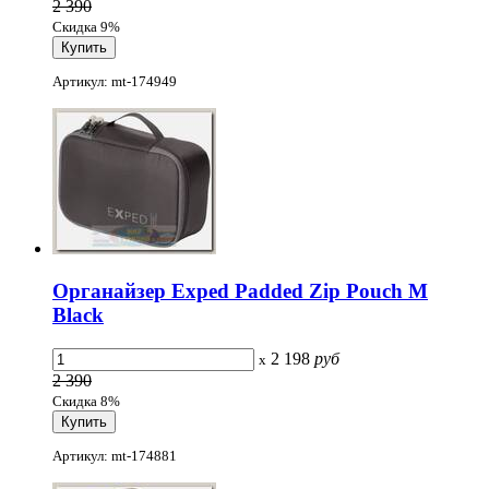
2 390
Скидка 9%
Артикул: mt-174949
Органайзер Exped Padded Zip Pouch M
Black
2 198
руб
x
2 390
Скидка 8%
Артикул: mt-174881