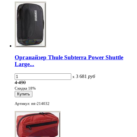
Органайзер Thule Subterra Power Shuttle
Large...
3 681
руб
x
4 490
Скидка 18%
Артикул: mt-214032