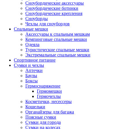
Сноубордические аксессуары
Сноубордические ботинки
Сноубордические крепления
Сноуборды
Чехлы для сноубордов
Спальные мешки
Аксессуары к спальным мешкам
Кемпинговые спальные мешки
Одеяла
Туристические спальные мешки
Экстремальные спальные мешки
Спортивное питание
Сумки и чехлы
Аптечки
Баулы
Боксы
Гермоснаряжение
Гермомешки
Гермочехлы
Косметички, несессеры
Кошельки
Органайзеры для багажа
Поясные сумки
Сумки для города
Сумки на колесах