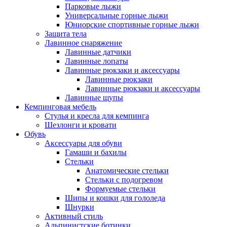
Парковые лыжи
Универсальные горные лыжи
Юниорские спортивные горные лыжи
Защита тела
Лавинное снаряжение
Лавинные датчики
Лавинные лопаты
Лавинные рюкзаки и аксессуары
Лавинные рюкзаки
Лавинные рюкзаки и аксессуары
Лавинные щупы
Кемпинговая мебель
Стулья и кресла для кемпинга
Шезлонги и кровати
Обувь
Аксессуары для обуви
Гамаши и бахилы
Стельки
Анатомические стельки
Стельки с подогревом
Формуемые стельки
Шипы и кошки для гололеда
Шнурки
Активный стиль
Альпинистские ботинки