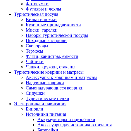
Фотосумки
Футляры и чехлы
Туристическая посуда
Вилки и ложки
Кухонные принадлежности
Миски, тарелки
Наборы туристической посуды
Походные кастрюли
Сковороды
Термосы
Фляги, канистры, ёмкости
Чайники
Чашки, кружки, стаканы
Туристические коврики и матрасы
Аксессуары к коврикам и матрасам
Надувные коврики
Самонадувающиеся коврики
Сидушки
Туристические пенки
Электроника и навигация
Бинокли
Источники питания
Аккумуляторы и пауэрбанки
Аксессуары для источников питания
Батарейки