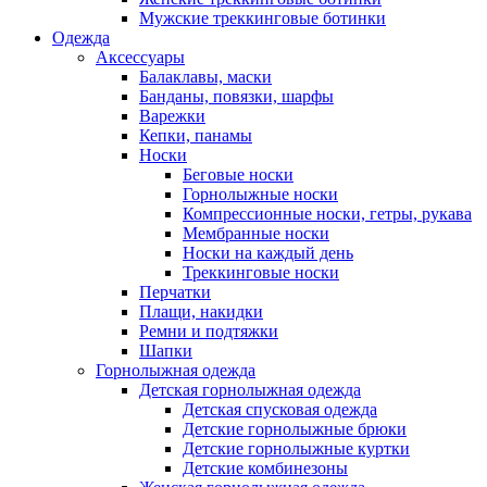
Мужские треккинговые ботинки
Одежда
Аксессуары
Балаклавы, маски
Банданы, повязки, шарфы
Варежки
Кепки, панамы
Носки
Беговые носки
Горнолыжные носки
Компрессионные носки, гетры, рукава
Мембранные носки
Носки на каждый день
Треккинговые носки
Перчатки
Плащи, накидки
Ремни и подтяжки
Шапки
Горнолыжная одежда
Детская горнолыжная одежда
Детская спусковая одежда
Детские горнолыжные брюки
Детские горнолыжные куртки
Детские комбинезоны