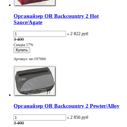
Органайзер OR Backcountry 2 Hot
Sauce/Agate
2 822
руб
x
3 400
Скидка 17%
Артикул: mt-197066
Органайзер OR Backcountry 2 Pewter/Alloy
2 856
руб
x
3 400