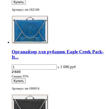
Артикул: mt-182106
Органайзер для рубашек Eagle Creek Pack-
It...
1 696
руб
x
2 610
Скидка 35%
Артикул: mt-180814