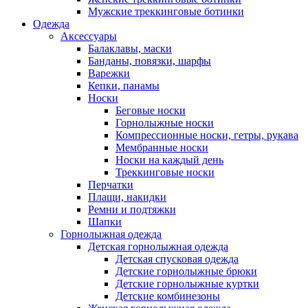
Мужские треккинговые ботинки
Одежда
Аксессуары
Балаклавы, маски
Банданы, повязки, шарфы
Варежки
Кепки, панамы
Носки
Беговые носки
Горнолыжные носки
Компрессионные носки, гетры, рукава
Мембранные носки
Носки на каждый день
Треккинговые носки
Перчатки
Плащи, накидки
Ремни и подтяжки
Шапки
Горнолыжная одежда
Детская горнолыжная одежда
Детская спусковая одежда
Детские горнолыжные брюки
Детские горнолыжные куртки
Детские комбинезоны