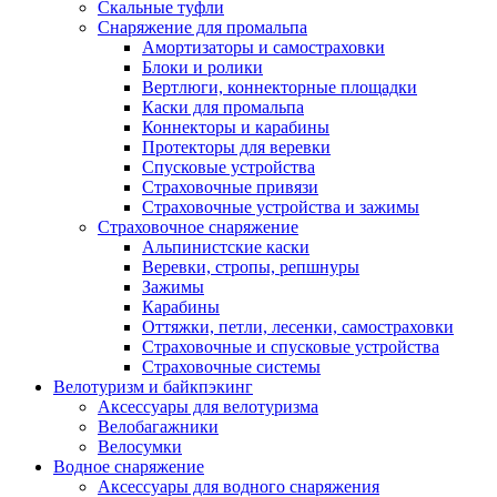
Скальные туфли
Снаряжение для промальпа
Амортизаторы и самостраховки
Блоки и ролики
Вертлюги, коннекторные площадки
Каски для промальпа
Коннекторы и карабины
Протекторы для веревки
Спусковые устройства
Страховочные привязи
Страховочные устройства и зажимы
Страховочное снаряжение
Альпинистские каски
Веревки, стропы, репшнуры
Зажимы
Карабины
Оттяжки, петли, лесенки, самостраховки
Страховочные и спусковые устройства
Страховочные системы
Велотуризм и байкпэкинг
Аксессуары для велотуризма
Велобагажники
Велосумки
Водное снаряжение
Аксессуары для водного снаряжения