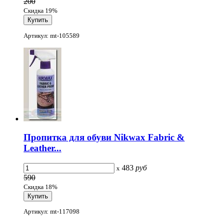
200
Скидка 19%
Артикул: mt-105589
Пропитка для обуви Nikwax Fabric &
Leather...
483
руб
x
590
Скидка 18%
Артикул: mt-117098