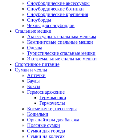
Сноубордические аксессуары
Сноубордические ботинки
Сноубордические крепления
Сноуборды
Чехлы для сноубордов
Спальные мешки
Аксессуары к спальным мешкам
Кемпинговые спальные мешки
Одеяла
Туристические спальные мешки
Экстремальные спальные мешки
Спортивное питание
Сумки и чехлы
Аптечки
Баулы
Боксы
Гермоснаряжение
Гермомешки
Гермочехлы
Косметички, несессеры
Кошельки
Органайзеры для багажа
Поясные сумки
Сумки для города
Сумки на колесах