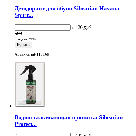
Дезодорант для обуви Sibearian Havana
Spirit...
426
руб
x
600
Скидка 29%
Артикул: mt-118169
Водоотталкивающая пропитка Sibearian
Protect...
432
руб