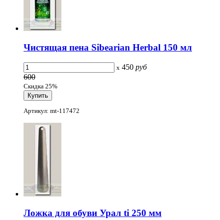
Чистящая пена Sibearian Herbal 150 мл
450
руб
x
600
Скидка 25%
Артикул: mt-117472
Ложка для обуви Урал ti 250 мм