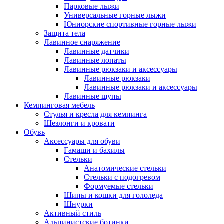
Парковые лыжи
Универсальные горные лыжи
Юниорские спортивные горные лыжи
Защита тела
Лавинное снаряжение
Лавинные датчики
Лавинные лопаты
Лавинные рюкзаки и аксессуары
Лавинные рюкзаки
Лавинные рюкзаки и аксессуары
Лавинные щупы
Кемпинговая мебель
Стулья и кресла для кемпинга
Шезлонги и кровати
Обувь
Аксессуары для обуви
Гамаши и бахилы
Стельки
Анатомические стельки
Стельки с подогревом
Формуемые стельки
Шипы и кошки для гололеда
Шнурки
Активный стиль
Альпинистские ботинки