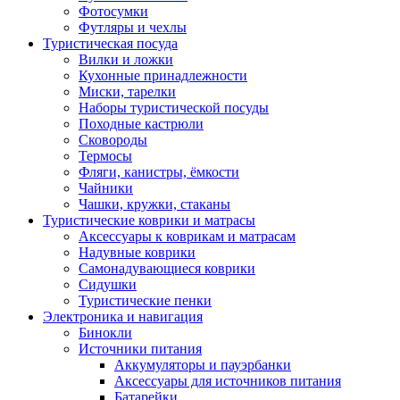
Фотосумки
Футляры и чехлы
Туристическая посуда
Вилки и ложки
Кухонные принадлежности
Миски, тарелки
Наборы туристической посуды
Походные кастрюли
Сковороды
Термосы
Фляги, канистры, ёмкости
Чайники
Чашки, кружки, стаканы
Туристические коврики и матрасы
Аксессуары к коврикам и матрасам
Надувные коврики
Самонадувающиеся коврики
Сидушки
Туристические пенки
Электроника и навигация
Бинокли
Источники питания
Аккумуляторы и пауэрбанки
Аксессуары для источников питания
Батарейки