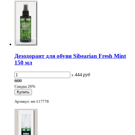
Дезодорант для обуви Sibearian Fresh Mint
150 мл
444
руб
x
600
Скидка 26%
Артикул: mt-117778