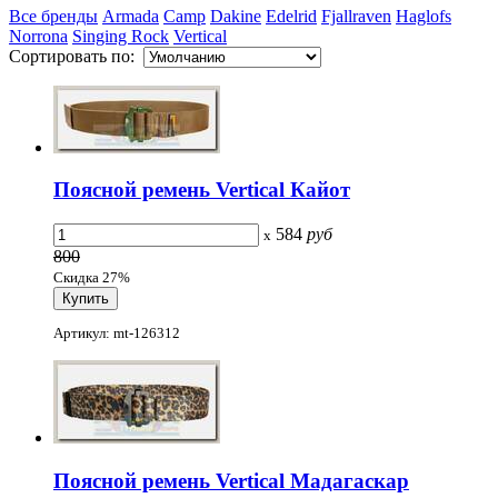
Все бренды
Armada
Camp
Dakine
Edelrid
Fjallraven
Haglofs
Norrona
Singing Rock
Vertical
Сортировать по:
Поясной ремень Vertical Кайот
584
руб
x
800
Скидка 27%
Артикул: mt-126312
Поясной ремень Vertical Мадагаскар