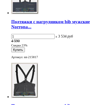
Подтяжки с нагрудником bib мужские
Norrona...
3 534
руб
x
4 590
Скидка 23%
Артикул: mt-215817