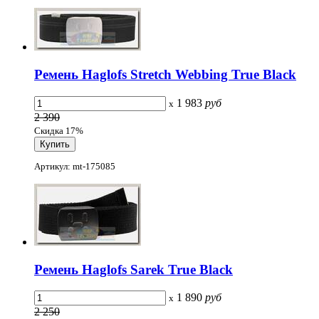
Ремень Haglofs Stretch Webbing True Black
1 983
руб
x
2 390
Скидка 17%
Артикул: mt-175085
Ремень Haglofs Sarek True Black
1 890
руб
x
2 250