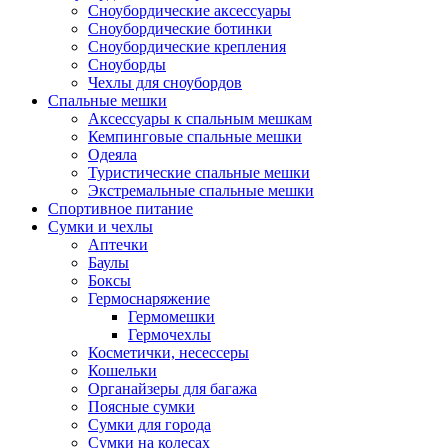
Сноубордические аксессуары
Сноубордические ботинки
Сноубордические крепления
Сноуборды
Чехлы для сноубордов
Спальные мешки
Аксессуары к спальным мешкам
Кемпинговые спальные мешки
Одеяла
Туристические спальные мешки
Экстремальные спальные мешки
Спортивное питание
Сумки и чехлы
Аптечки
Баулы
Боксы
Гермоснаряжение
Гермомешки
Гермочехлы
Косметички, несессеры
Кошельки
Органайзеры для багажа
Поясные сумки
Сумки для города
Сумки на колесах