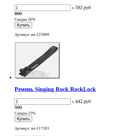
592
руб
x
800
Скидка 26%
Артикул: mt-125989
Ремень Singing Rock RockLock
442
руб
x
590
Скидка 25%
Артикул: mt-117183