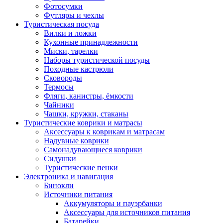
Фотосумки
Футляры и чехлы
Туристическая посуда
Вилки и ложки
Кухонные принадлежности
Миски, тарелки
Наборы туристической посуды
Походные кастрюли
Сковороды
Термосы
Фляги, канистры, ёмкости
Чайники
Чашки, кружки, стаканы
Туристические коврики и матрасы
Аксессуары к коврикам и матрасам
Надувные коврики
Самонадувающиеся коврики
Сидушки
Туристические пенки
Электроника и навигация
Бинокли
Источники питания
Аккумуляторы и пауэрбанки
Аксессуары для источников питания
Батарейки