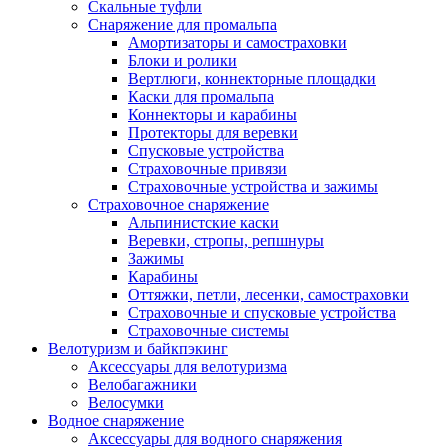
Скальные туфли
Снаряжение для промальпа
Амортизаторы и самостраховки
Блоки и ролики
Вертлюги, коннекторные площадки
Каски для промальпа
Коннекторы и карабины
Протекторы для веревки
Спусковые устройства
Страховочные привязи
Страховочные устройства и зажимы
Страховочное снаряжение
Альпинистские каски
Веревки, стропы, репшнуры
Зажимы
Карабины
Оттяжки, петли, лесенки, самостраховки
Страховочные и спусковые устройства
Страховочные системы
Велотуризм и байкпэкинг
Аксессуары для велотуризма
Велобагажники
Велосумки
Водное снаряжение
Аксессуары для водного снаряжения