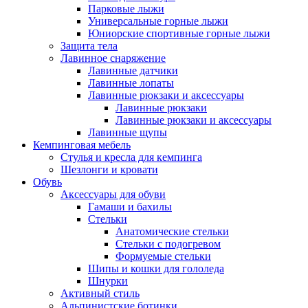
Парковые лыжи
Универсальные горные лыжи
Юниорские спортивные горные лыжи
Защита тела
Лавинное снаряжение
Лавинные датчики
Лавинные лопаты
Лавинные рюкзаки и аксессуары
Лавинные рюкзаки
Лавинные рюкзаки и аксессуары
Лавинные щупы
Кемпинговая мебель
Стулья и кресла для кемпинга
Шезлонги и кровати
Обувь
Аксессуары для обуви
Гамаши и бахилы
Стельки
Анатомические стельки
Стельки с подогревом
Формуемые стельки
Шипы и кошки для гололеда
Шнурки
Активный стиль
Альпинистские ботинки