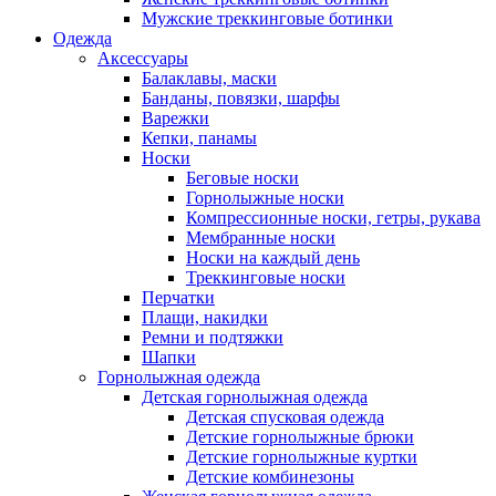
Мужские треккинговые ботинки
Одежда
Аксессуары
Балаклавы, маски
Банданы, повязки, шарфы
Варежки
Кепки, панамы
Носки
Беговые носки
Горнолыжные носки
Компрессионные носки, гетры, рукава
Мембранные носки
Носки на каждый день
Треккинговые носки
Перчатки
Плащи, накидки
Ремни и подтяжки
Шапки
Горнолыжная одежда
Детская горнолыжная одежда
Детская спусковая одежда
Детские горнолыжные брюки
Детские горнолыжные куртки
Детские комбинезоны