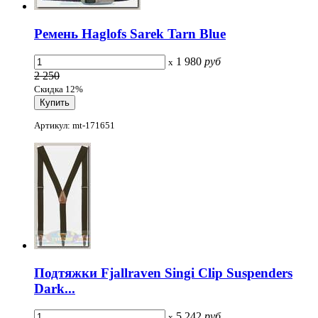
Ремень Haglofs Sarek Tarn Blue
1 980
руб
x
2 250
Скидка 12%
Артикул: mt-171651
Подтяжки Fjallraven Singi Clip Suspenders
Dark...
5 242
руб
x