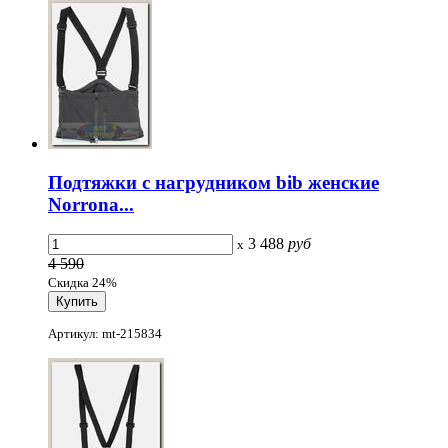
Подтяжки с нагрудником bib женские
Norrona...
3 488
руб
x
4 590
Скидка 24%
Артикул: mt-215834