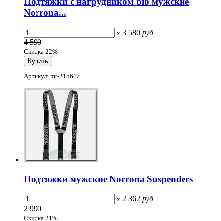
Подтяжки с нагрудником bib мужские
Norrona...
3 580
руб
x
4 590
Скидка 22%
Артикул: mt-215647
Подтяжки мужские Norrona Suspenders
2 362
руб
x
2 990
Скидка 21%