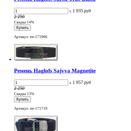
1 935
руб
x
2 250
Скидка 14%
Артикул: mt-171906
Ремень Haglofs Sajvva Magnetite
1 957
руб
x
2 250
Скидка 13%
Артикул: mt-171719