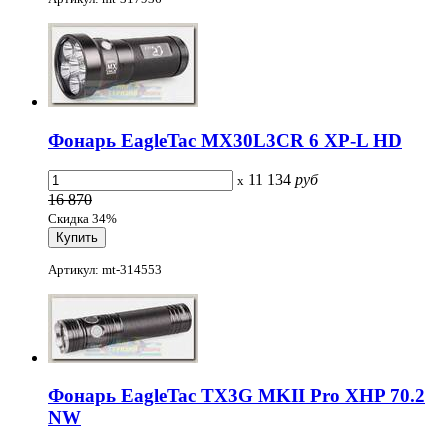
Фонарь EagleTac MX30L3CR 6 XP-L HD
11 134
руб
x
16 870
Скидка 34%
Артикул: mt-314553
Фонарь EagleTac TX3G MKII Pro XHP 70.2
NW