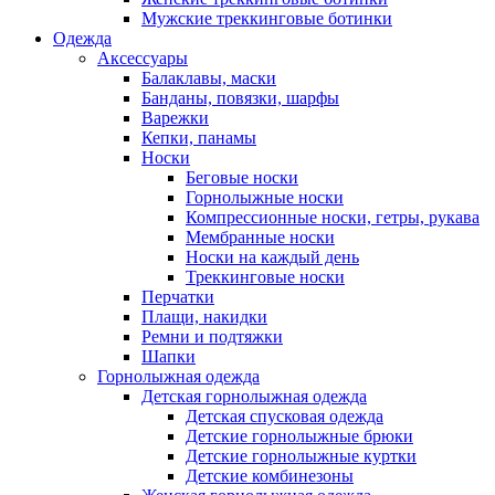
Мужские треккинговые ботинки
Одежда
Аксессуары
Балаклавы, маски
Банданы, повязки, шарфы
Варежки
Кепки, панамы
Носки
Беговые носки
Горнолыжные носки
Компрессионные носки, гетры, рукава
Мембранные носки
Носки на каждый день
Треккинговые носки
Перчатки
Плащи, накидки
Ремни и подтяжки
Шапки
Горнолыжная одежда
Детская горнолыжная одежда
Детская спусковая одежда
Детские горнолыжные брюки
Детские горнолыжные куртки
Детские комбинезоны