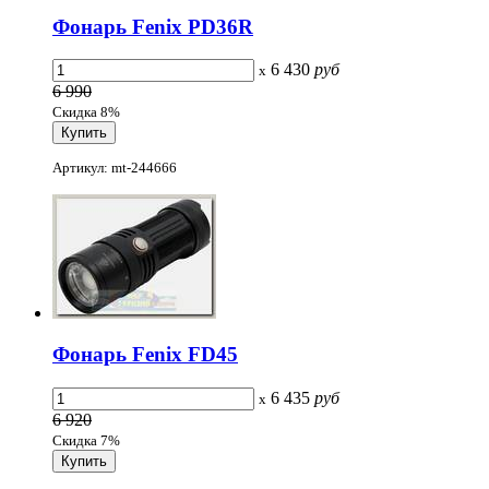
Фонарь Fenix PD36R
6 430
руб
x
6 990
Скидка 8%
Артикул: mt-244666
Фонарь Fenix FD45
6 435
руб
x
6 920
Скидка 7%