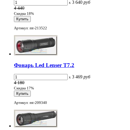
3 640
руб
x
4 440
Скидка 18%
Артикул: mt-213522
Фонарь Led Lenser T7.2
3 469
руб
x
4 180
Скидка 17%
Артикул: mt-209340