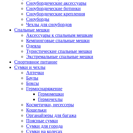
Сноубордические аксессуары
Сноубордические ботинки
Сноубордические крепления
Сноуборды
Чехлы для сноубордов
Спальные мешки
Аксессуары к спальным мешкам
Кемпинговые спальные мешки
Одеяла
Туристические спальные мешки
Экстремальные спальные мешки
Спортивное питание
Сумки и чехлы
Аптечки
Баулы
Боксы
Гермоснаряжение
Гермомешки
Гермочехлы
Косметички, несессеры
Кошельки
Органайзеры для багажа
Поясные сумки
Сумки для города
Сумки на колесах