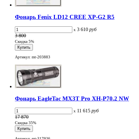
Фонарь Fenix LD12 CREE XP-G2 R5
3 610
руб
x
3 800
Скидка 5%
Артикул: mt-203883
Фонарь EagleTac MX3T Pro XH-P70.2 NW
11 615
руб
x
17 870
Скидка 35%
Артикул: mt-317936