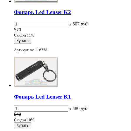
Фонарь Led Lenser K2
507
руб
x
570
Скидка 11%
Артикул: mt-116758
Фонарь Led Lenser K1
486
руб
x
540
Скидка 10%