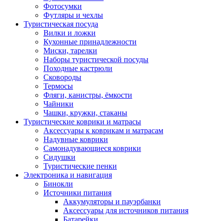
Фотосумки
Футляры и чехлы
Туристическая посуда
Вилки и ложки
Кухонные принадлежности
Миски, тарелки
Наборы туристической посуды
Походные кастрюли
Сковороды
Термосы
Фляги, канистры, ёмкости
Чайники
Чашки, кружки, стаканы
Туристические коврики и матрасы
Аксессуары к коврикам и матрасам
Надувные коврики
Самонадувающиеся коврики
Сидушки
Туристические пенки
Электроника и навигация
Бинокли
Источники питания
Аккумуляторы и пауэрбанки
Аксессуары для источников питания
Батарейки