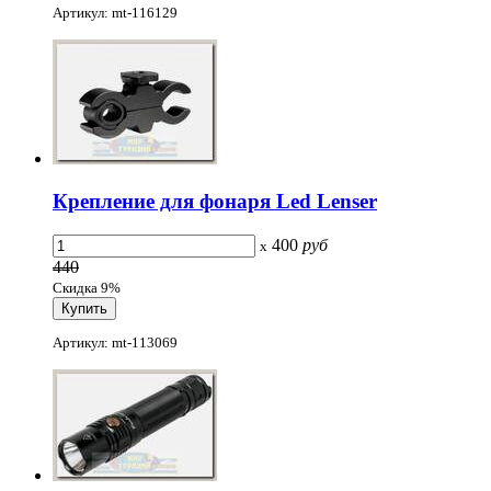
Артикул: mt-116129
Крепление для фонаря Led Lenser
400
руб
x
440
Скидка 9%
Артикул: mt-113069