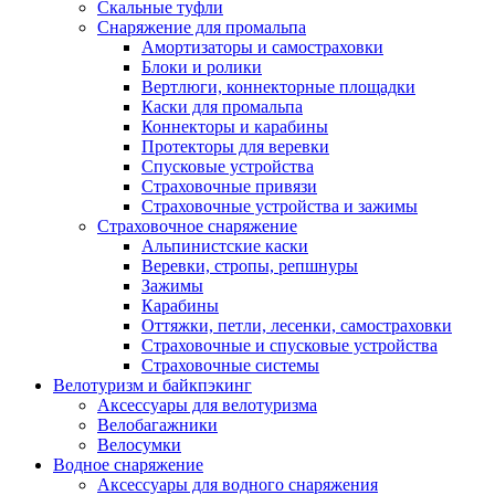
Скальные туфли
Снаряжение для промальпа
Амортизаторы и самостраховки
Блоки и ролики
Вертлюги, коннекторные площадки
Каски для промальпа
Коннекторы и карабины
Протекторы для веревки
Спусковые устройства
Страховочные привязи
Страховочные устройства и зажимы
Страховочное снаряжение
Альпинистские каски
Веревки, стропы, репшнуры
Зажимы
Карабины
Оттяжки, петли, лесенки, самостраховки
Страховочные и спусковые устройства
Страховочные системы
Велотуризм и байкпэкинг
Аксессуары для велотуризма
Велобагажники
Велосумки
Водное снаряжение
Аксессуары для водного снаряжения