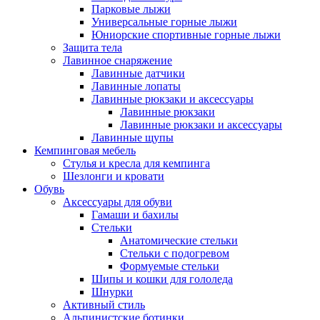
Парковые лыжи
Универсальные горные лыжи
Юниорские спортивные горные лыжи
Защита тела
Лавинное снаряжение
Лавинные датчики
Лавинные лопаты
Лавинные рюкзаки и аксессуары
Лавинные рюкзаки
Лавинные рюкзаки и аксессуары
Лавинные щупы
Кемпинговая мебель
Стулья и кресла для кемпинга
Шезлонги и кровати
Обувь
Аксессуары для обуви
Гамаши и бахилы
Стельки
Анатомические стельки
Стельки с подогревом
Формуемые стельки
Шипы и кошки для гололеда
Шнурки
Активный стиль
Альпинистские ботинки