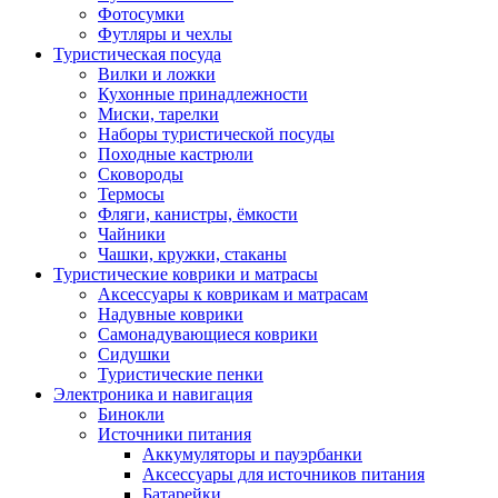
Фотосумки
Футляры и чехлы
Туристическая посуда
Вилки и ложки
Кухонные принадлежности
Миски, тарелки
Наборы туристической посуды
Походные кастрюли
Сковороды
Термосы
Фляги, канистры, ёмкости
Чайники
Чашки, кружки, стаканы
Туристические коврики и матрасы
Аксессуары к коврикам и матрасам
Надувные коврики
Самонадувающиеся коврики
Сидушки
Туристические пенки
Электроника и навигация
Бинокли
Источники питания
Аккумуляторы и пауэрбанки
Аксессуары для источников питания
Батарейки