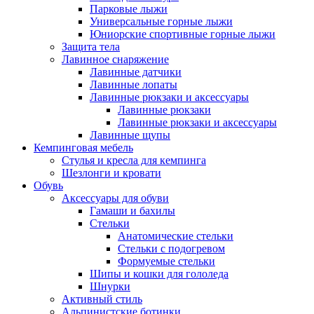
Парковые лыжи
Универсальные горные лыжи
Юниорские спортивные горные лыжи
Защита тела
Лавинное снаряжение
Лавинные датчики
Лавинные лопаты
Лавинные рюкзаки и аксессуары
Лавинные рюкзаки
Лавинные рюкзаки и аксессуары
Лавинные щупы
Кемпинговая мебель
Стулья и кресла для кемпинга
Шезлонги и кровати
Обувь
Аксессуары для обуви
Гамаши и бахилы
Стельки
Анатомические стельки
Стельки с подогревом
Формуемые стельки
Шипы и кошки для гололеда
Шнурки
Активный стиль
Альпинистские ботинки