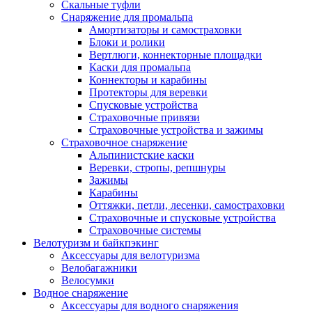
Скальные туфли
Снаряжение для промальпа
Амортизаторы и самостраховки
Блоки и ролики
Вертлюги, коннекторные площадки
Каски для промальпа
Коннекторы и карабины
Протекторы для веревки
Спусковые устройства
Страховочные привязи
Страховочные устройства и зажимы
Страховочное снаряжение
Альпинистские каски
Веревки, стропы, репшнуры
Зажимы
Карабины
Оттяжки, петли, лесенки, самостраховки
Страховочные и спусковые устройства
Страховочные системы
Велотуризм и байкпэкинг
Аксессуары для велотуризма
Велобагажники
Велосумки
Водное снаряжение
Аксессуары для водного снаряжения