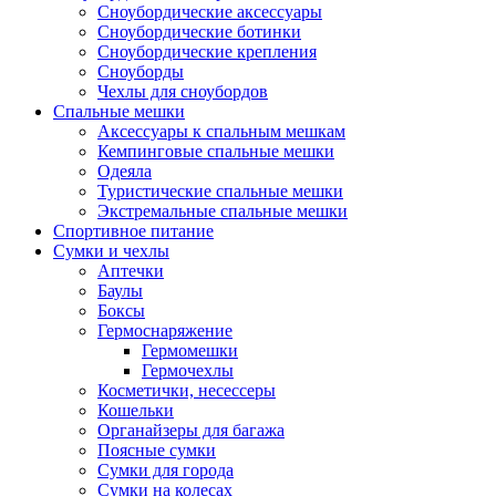
Сноубордические аксессуары
Сноубордические ботинки
Сноубордические крепления
Сноуборды
Чехлы для сноубордов
Спальные мешки
Аксессуары к спальным мешкам
Кемпинговые спальные мешки
Одеяла
Туристические спальные мешки
Экстремальные спальные мешки
Спортивное питание
Сумки и чехлы
Аптечки
Баулы
Боксы
Гермоснаряжение
Гермомешки
Гермочехлы
Косметички, несессеры
Кошельки
Органайзеры для багажа
Поясные сумки
Сумки для города
Сумки на колесах