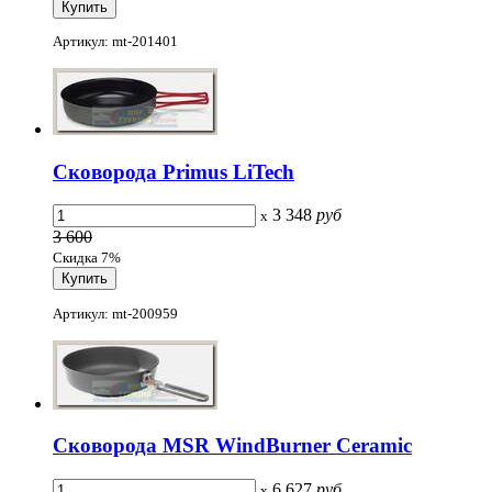
Артикул: mt-201401
Сковорода Primus LiTech
3 348
руб
x
3 600
Скидка 7%
Артикул: mt-200959
Сковорода MSR WindBurner Ceramic
6 627
руб
x