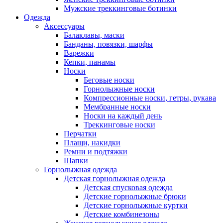
Мужские треккинговые ботинки
Одежда
Аксессуары
Балаклавы, маски
Банданы, повязки, шарфы
Варежки
Кепки, панамы
Носки
Беговые носки
Горнолыжные носки
Компрессионные носки, гетры, рукава
Мембранные носки
Носки на каждый день
Треккинговые носки
Перчатки
Плащи, накидки
Ремни и подтяжки
Шапки
Горнолыжная одежда
Детская горнолыжная одежда
Детская спусковая одежда
Детские горнолыжные брюки
Детские горнолыжные куртки
Детские комбинезоны