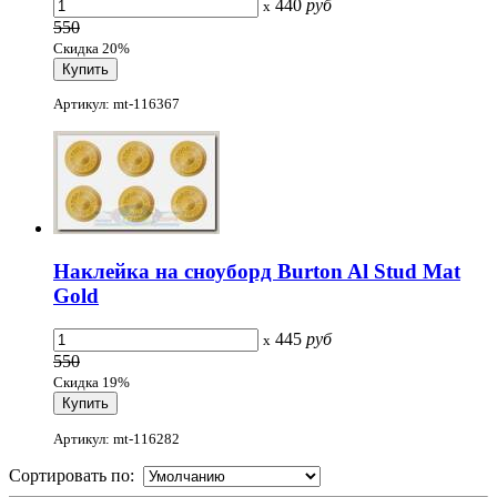
440
руб
x
550
Скидка 20%
Артикул: mt-116367
Наклейка на сноуборд Burton Al Stud Mat
Gold
445
руб
x
550
Скидка 19%
Артикул: mt-116282
Сортировать по: