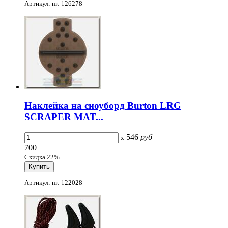
Артикул: mt-126278
Наклейка на сноуборд Burton LRG
SCRAPER MAT...
546
руб
x
700
Скидка 22%
Артикул: mt-122028