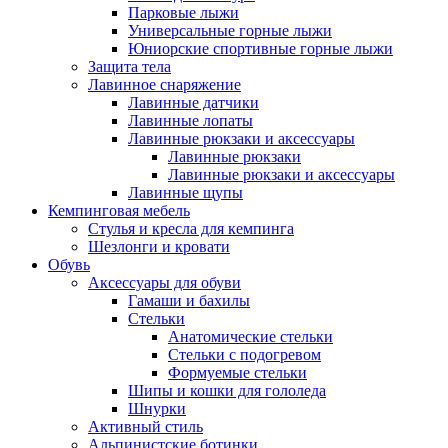
Парковые лыжи
Универсальные горные лыжи
Юниорские спортивные горные лыжи
Защита тела
Лавинное снаряжение
Лавинные датчики
Лавинные лопаты
Лавинные рюкзаки и аксессуары
Лавинные рюкзаки
Лавинные рюкзаки и аксессуары
Лавинные щупы
Кемпинговая мебель
Стулья и кресла для кемпинга
Шезлонги и кровати
Обувь
Аксессуары для обуви
Гамаши и бахилы
Стельки
Анатомические стельки
Стельки с подогревом
Формуемые стельки
Шипы и кошки для гололеда
Шнурки
Активный стиль
Альпинистские ботинки