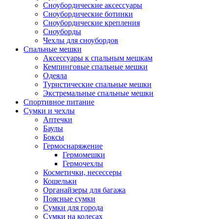
Сноубордические аксессуары
Сноубордические ботинки
Сноубордические крепления
Сноуборды
Чехлы для сноубордов
Спальные мешки
Аксессуары к спальным мешкам
Кемпинговые спальные мешки
Одеяла
Туристические спальные мешки
Экстремальные спальные мешки
Спортивное питание
Сумки и чехлы
Аптечки
Баулы
Боксы
Гермоснаряжение
Гермомешки
Гермочехлы
Косметички, несессеры
Кошельки
Органайзеры для багажа
Поясные сумки
Сумки для города
Сумки на колесах