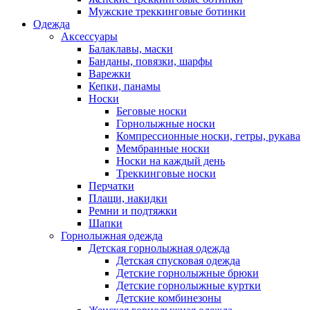
Мужские треккинговые ботинки
Одежда
Аксессуары
Балаклавы, маски
Банданы, повязки, шарфы
Варежки
Кепки, панамы
Носки
Беговые носки
Горнолыжные носки
Компрессионные носки, гетры, рукава
Мембранные носки
Носки на каждый день
Треккинговые носки
Перчатки
Плащи, накидки
Ремни и подтяжки
Шапки
Горнолыжная одежда
Детская горнолыжная одежда
Детская спусковая одежда
Детские горнолыжные брюки
Детские горнолыжные куртки
Детские комбинезоны