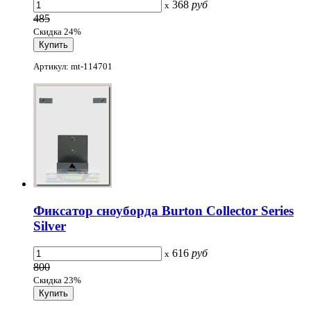
368
руб
x
485
Скидка 24%
Артикул: mt-114701
Фиксатор сноуборда Burton Collector Series
Silver
616
руб
x
800
Скидка 23%