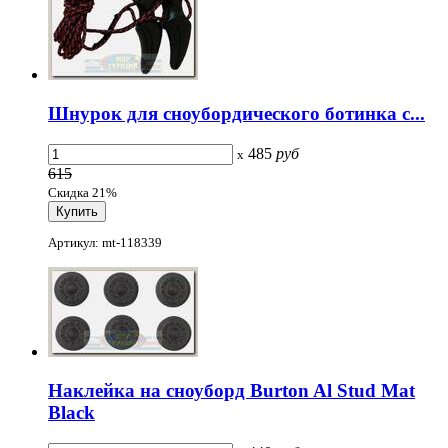
Шнурок для сноубордического ботинка с...
485
руб
x
615
Скидка 21%
Артикул: mt-118339
Наклейка на сноуборд Burton Al Stud Mat
Black