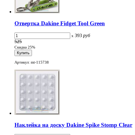
Отвертка Dakine Fidget Tool Green
393
руб
x
525
Скидка 25%
Артикул: mt-115738
Наклейка на доску Dakine Spike Stomp Clear