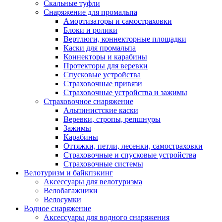
Скальные туфли
Снаряжение для промальпа
Амортизаторы и самостраховки
Блоки и ролики
Вертлюги, коннекторные площадки
Каски для промальпа
Коннекторы и карабины
Протекторы для веревки
Спусковые устройства
Страховочные привязи
Страховочные устройства и зажимы
Страховочное снаряжение
Альпинистские каски
Веревки, стропы, репшнуры
Зажимы
Карабины
Оттяжки, петли, лесенки, самостраховки
Страховочные и спусковые устройства
Страховочные системы
Велотуризм и байкпэкинг
Аксессуары для велотуризма
Велобагажники
Велосумки
Водное снаряжение
Аксессуары для водного снаряжения