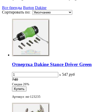
Все бренды
Burton
Dakine
Сортировать по:
Отвертка Dakine Stance Driver Green
547
руб
x
740
Скидка 26%
Артикул: mt-123235