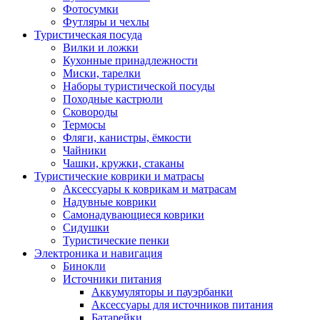
Фотосумки
Футляры и чехлы
Туристическая посуда
Вилки и ложки
Кухонные принадлежности
Миски, тарелки
Наборы туристической посуды
Походные кастрюли
Сковороды
Термосы
Фляги, канистры, ёмкости
Чайники
Чашки, кружки, стаканы
Туристические коврики и матрасы
Аксессуары к коврикам и матрасам
Надувные коврики
Самонадувающиеся коврики
Сидушки
Туристические пенки
Электроника и навигация
Бинокли
Источники питания
Аккумуляторы и пауэрбанки
Аксессуары для источников питания
Батарейки