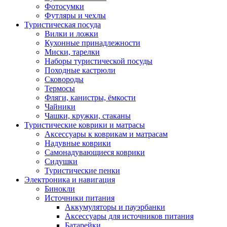
Фотосумки
Футляры и чехлы
Туристическая посуда
Вилки и ложки
Кухонные принадлежности
Миски, тарелки
Наборы туристической посуды
Походные кастрюли
Сковороды
Термосы
Фляги, канистры, ёмкости
Чайники
Чашки, кружки, стаканы
Туристические коврики и матрасы
Аксессуары к коврикам и матрасам
Надувные коврики
Самонадувающиеся коврики
Сидушки
Туристические пенки
Электроника и навигация
Бинокли
Источники питания
Аккумуляторы и пауэрбанки
Аксессуары для источников питания
Батарейки