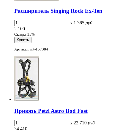
Расширитель Singing Rock Ex-Ten
1 365
руб
x
2 100
Скидка 35%
Артикул: mt-167384
Привязь Petzl Astro Bod Fast
22 710
руб
x
34 410