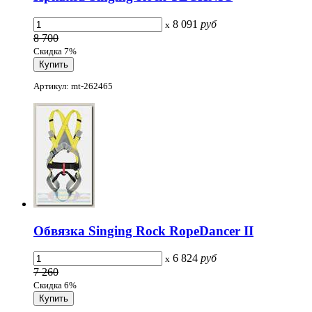
8 091
руб
x
8 700
Скидка 7%
Артикул: mt-262465
Обвязка Singing Rock RopeDancer II
6 824
руб
x
7 260
Скидка 6%