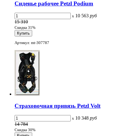
Сиденье рабочее Petzl Podium
10 563
руб
x
15 310
Скидка 31%
Артикул: mt-307787
Страховочная привязь Petzl Volt
10 348
руб
x
14 784
Скидка 30%