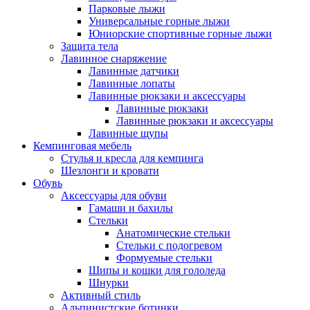
Парковые лыжи
Универсальные горные лыжи
Юниорские спортивные горные лыжи
Защита тела
Лавинное снаряжение
Лавинные датчики
Лавинные лопаты
Лавинные рюкзаки и аксессуары
Лавинные рюкзаки
Лавинные рюкзаки и аксессуары
Лавинные щупы
Кемпинговая мебель
Стулья и кресла для кемпинга
Шезлонги и кровати
Обувь
Аксессуары для обуви
Гамаши и бахилы
Стельки
Анатомические стельки
Стельки с подогревом
Формуемые стельки
Шипы и кошки для гололеда
Шнурки
Активный стиль
Альпинистские ботинки