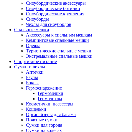
Сноубордические аксессуары
Сноубордические ботинки
Сноубордические крепления
Сноуборды
Чехлы для сноубордов
Спальные мешки
Аксессуары к спальным мешкам
Кемпинговые спальные мешки
Одеяла
Туристические спальные мешки
Экстремальные спальные мешки
Спортивное питание
Сумки и чехлы
Аптечки
Баулы
Боксы
Гермоснаряжение
Гермомешки
Гермочехлы
Косметички, несессеры
Кошельки
Органайзеры для багажа
Поясные сумки
Сумки для города
Сумки на колесах