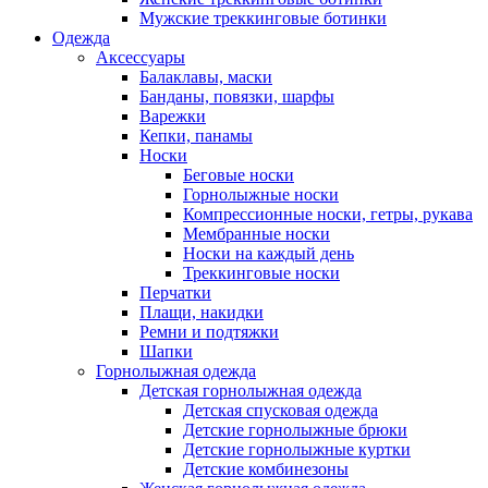
Мужские треккинговые ботинки
Одежда
Аксессуары
Балаклавы, маски
Банданы, повязки, шарфы
Варежки
Кепки, панамы
Носки
Беговые носки
Горнолыжные носки
Компрессионные носки, гетры, рукава
Мембранные носки
Носки на каждый день
Треккинговые носки
Перчатки
Плащи, накидки
Ремни и подтяжки
Шапки
Горнолыжная одежда
Детская горнолыжная одежда
Детская спусковая одежда
Детские горнолыжные брюки
Детские горнолыжные куртки
Детские комбинезоны