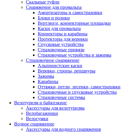
Скальные туфли
Снаряжение для промальпа
Амортизаторы и самостраховки
Блоки и ролики
Вертлюги, коннекторные площадки
Каски для промальпа
Коннекторы и карабины
Протекторы для веревки
Спусковые устройства
Страховочные привязи
Страховочные устройства и зажимы
Страховочное снаряжение
Альпинистские каски
Веревки, стропы, репшнуры
Зажимы
Карабины
Оттяжки, петли, лесенки, самостраховки
Страховочные и спусковые устройства
Страховочные системы
Велотуризм и байкпэкинг
Аксессуары для велотуризма
Велобагажники
Велосумки
Водное снаряжение
Аксессуары для водного снаряжения