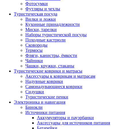
Фотосумки
Футляры и чехлы
Туристическая посуда
Вилки и ложки
Кухонные принадлежности
Миски, тарелки
Наборы туристической посуды
Походные кастрюли
Сковороды
Термосы
Фляги, канистры, ёмкости
Чайники
Чашки, кружки, стаканы
Туристические коврики и матрасы
Аксессуары к коврикам и матрасам
Надувные коврики
Самонадувающиеся коврики
Сидушки
Туристические пенки
Электроника и навигация
Бинокли
Источники питания
Аккумуляторы и пауэрбанки
Аксессуары для источников питания
Батарейки