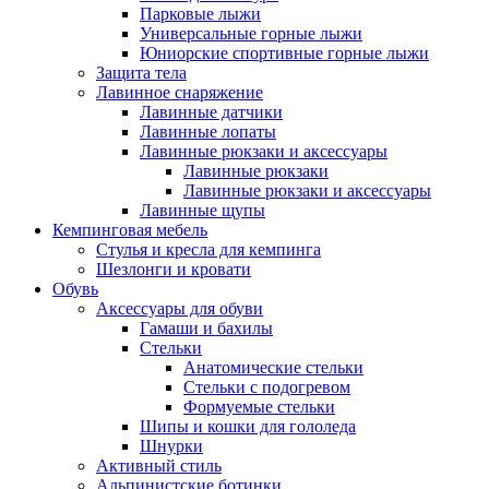
Парковые лыжи
Универсальные горные лыжи
Юниорские спортивные горные лыжи
Защита тела
Лавинное снаряжение
Лавинные датчики
Лавинные лопаты
Лавинные рюкзаки и аксессуары
Лавинные рюкзаки
Лавинные рюкзаки и аксессуары
Лавинные щупы
Кемпинговая мебель
Стулья и кресла для кемпинга
Шезлонги и кровати
Обувь
Аксессуары для обуви
Гамаши и бахилы
Стельки
Анатомические стельки
Стельки с подогревом
Формуемые стельки
Шипы и кошки для гололеда
Шнурки
Активный стиль
Альпинистские ботинки