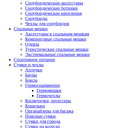
Сноубордические аксессуары
Сноубордические ботинки
Сноубордические крепления
Сноуборды
Чехлы для сноубордов
Спальные мешки
Аксессуары к спальным мешкам
Кемпинговые спальные мешки
Одеяла
Туристические спальные мешки
Экстремальные спальные мешки
Спортивное питание
Сумки и чехлы
Аптечки
Баулы
Боксы
Гермоснаряжение
Гермомешки
Гермочехлы
Косметички, несессеры
Кошельки
Органайзеры для багажа
Поясные сумки
Сумки для города
Сумки на колесах