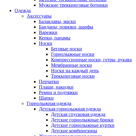
Мужские треккинговые ботинки
Одежда
Аксессуары
Балаклавы, маски
Банданы, повязки, шарфы
Варежки
Кепки, панамы
Носки
Беговые носки
Горнолыжные носки
Компрессионные носки, гетры, рукава
Мембранные носки
Носки на каждый день
Треккинговые носки
Перчатки
Плащи, накидки
Ремни и подтяжки
Шапки
Горнолыжная одежда
Детская горнолыжная одежда
Детская спусковая одежда
Детские горнолыжные брюки
Детские горнолыжные куртки
Детские комбинезоны