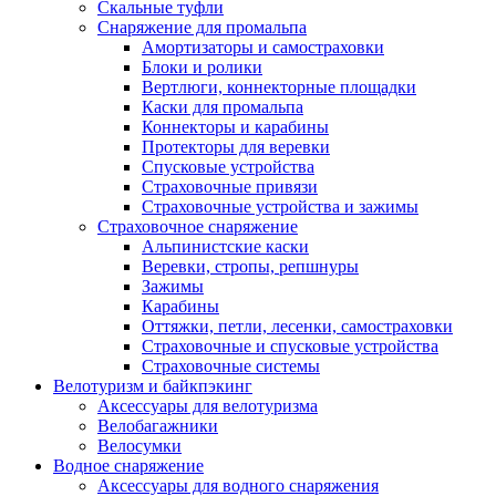
Скальные туфли
Снаряжение для промальпа
Амортизаторы и самостраховки
Блоки и ролики
Вертлюги, коннекторные площадки
Каски для промальпа
Коннекторы и карабины
Протекторы для веревки
Спусковые устройства
Страховочные привязи
Страховочные устройства и зажимы
Страховочное снаряжение
Альпинистские каски
Веревки, стропы, репшнуры
Зажимы
Карабины
Оттяжки, петли, лесенки, самостраховки
Страховочные и спусковые устройства
Страховочные системы
Велотуризм и байкпэкинг
Аксессуары для велотуризма
Велобагажники
Велосумки
Водное снаряжение
Аксессуары для водного снаряжения