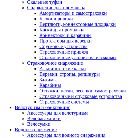
Скальные туфли
Снаряжение для промальпа
Амортизаторы и самостраховки
Блоки и ролики
Вертлюги, коннекторные площадки
Каски для промальпа
Коннекторы и карабины
Протекторы для веревки
Спусковые устройства
Страховочные привязи
Страховочные устройства и зажимы
Страховочное снаряжение
Альпинистские каски
Веревки, стропы, репшнуры
Зажимы
Карабины
Оттяжки, петли, лесенки, самостраховки
Страховочные и спусковые устройства
Страховочные системы
Велотуризм и байкпэкинг
Аксессуары для велотуризма
Велобагажники
Велосумки
Водное снаряжение
Аксессуары для водного снаряжения