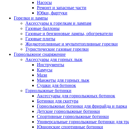
Насосы
Ремонт и запасные части
Юбки, фартуки
Горелки и лампы
Аксессуары к горелкам и лампам
Газовые баллоны
Газовые и бензиновые лампы, обогреватели
Газовые плиты
Жидкотопливные и мультитопливные горелки
Туристические газовые горелки
Горнолыжное снаряжение
Аксессуары для горных лыж
Инструменты
Камусы
Мази
Манжеты для горных лыж
Сушки для ботинок
Горнолыжные ботинки
Аксессуары для горнолыжных ботинок
Ботинки для скитура
Горнолыжные ботинки для фрирайда и парка
Детские горнолыжные ботинки
Спортивные горнолыжные ботинки
Универсальные горнолыжные ботинки для тр
Юниорские спортивные ботинки