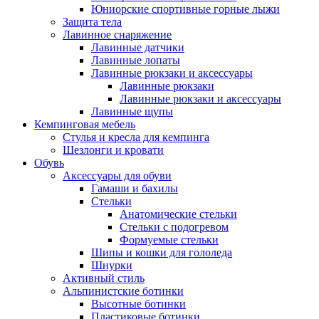
Юниорские спортивные горные лыжи
Защита тела
Лавинное снаряжение
Лавинные датчики
Лавинные лопаты
Лавинные рюкзаки и аксессуары
Лавинные рюкзаки
Лавинные рюкзаки и аксессуары
Лавинные щупы
Кемпинговая мебель
Стулья и кресла для кемпинга
Шезлонги и кровати
Обувь
Аксессуары для обуви
Гамаши и бахилы
Стельки
Анатомические стельки
Стельки с подогревом
Формуемые стельки
Шипы и кошки для гололеда
Шнурки
Активный стиль
Альпинистские ботинки
Высотные ботинки
Пластиковые ботинки