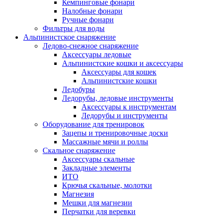
Кемпинговые фонари
Налобные фонари
Ручные фонари
Фильтры для воды
Альпинистское снаряжение
Ледово-снежное снаряжение
Аксессуары ледовые
Альпинистские кошки и аксессуары
Аксессуары для кошек
Альпинистские кошки
Ледобуры
Ледорубы, ледовые инструменты
Аксессуары к инструментам
Ледорубы и инструменты
Оборудование для тренировок
Зацепы и тренировочные доски
Массажные мячи и роллы
Скальное снаряжение
Аксессуары скальные
Закладные элементы
ИТО
Крючья скальные, молотки
Магнезия
Мешки для магнезии
Перчатки для веревки