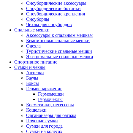
Сноубордические аксессуары
Сноубордические ботинки
Сноубордические крепления
Сноуборды
Чехлы для сноубордов
Спальные мешки
Аксессуары к спальным мешкам
Кемпинговые спальные мешки
Одеяла
Туристические спальные мешки
Экстремальные спальные мешки
Спортивное питание
Сумки и чехлы
Аптечки
Баулы
Боксы
Гермоснаряжение
Гермомешки
Гермочехлы
Косметички, несессеры
Кошельки
Органайзеры для багажа
Поясные сумки
Сумки для города
Сумки на колесах