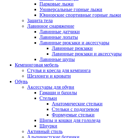
Парковые лыжи
Универсальные горные лыжи
Юниорские спортивные горные лыжи
Защита тела
Лавинное снаряжение
Лавинные датчики
Лавинные лопаты
Лавинные рюкзаки и аксессуары
Лавинные рюкзаки
Лавинные рюкзаки и аксессуары
Лавинные щупы
Кемпинговая мебель
Стулья и кресла для кемпинга
Шезлонги и кровати
Обувь
Аксессуары для обуви
Гамаши и бахилы
Стельки
Анатомические стельки
Стельки с подогревом
Формуемые стельки
Шипы и кошки для гололеда
Шнурки
Активный стиль
Альпинистские ботинки