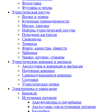
Фотосумки
Футляры и чехлы
Туристическая посуда
Вилки и ложки
Кухонные принадлежности
Миски, тарелки
Наборы туристической посуды
Походные кастрюли
Сковороды
Термосы
Фляги, канистры, ёмкости
Чайники
Чашки, кружки, стаканы
Туристические коврики и матрасы
Аксессуары к коврикам и матрасам
Надувные коврики
Самонадувающиеся коврики
Сидушки
Туристические пенки
Электроника и навигация
Бинокли
Источники питания
Аккумуляторы и пауэрбанки
Аксессуары для источников питания
Батарейки