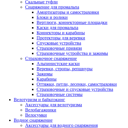
Скальные туфли
Снаряжение для промальпа
Амортизаторы и самостраховки
Блоки и ролики
Вертлюги, коннекторные площадки
Каски для промальпа
Коннекторы и карабины
Протекторы для веревки
Спусковые устройства
Страховочные привязи
Страховочные устройства и зажимы
Страховочное снаряжение
Альпинистские каски
Веревки, стропы, репшнуры
Зажимы
Карабины
Оттяжки, петли, лесенки, самостраховки
Страховочные и спусковые устройства
Страховочные системы
Велотуризм и байкпэкинг
Аксессуары для велотуризма
Велобагажники
Велосумки
Водное снаряжение
Аксессуары для водного снаряжения