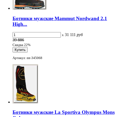
Ботинки мужские Mammut Nordwand 2.1
High...
31 111
руб
x
39 886
Скидка 22%
Артикул: mt-345068
Ботинки мужские La Sportiva Olympus Mons