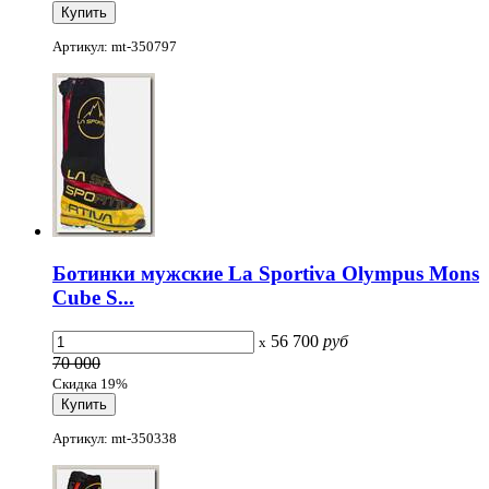
Артикул: mt-350797
Ботинки мужские La Sportiva Olympus Mons
Cube S...
56 700
руб
x
70 000
Скидка 19%
Артикул: mt-350338