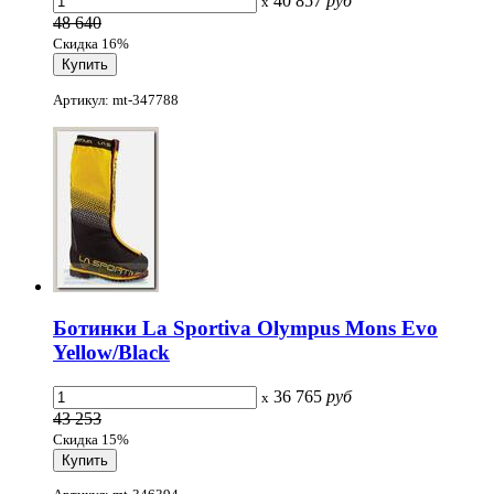
40 857
руб
x
48 640
Скидка 16%
Артикул: mt-347788
Ботинки La Sportiva Olympus Mons Evo
Yellow/Black
36 765
руб
x
43 253
Скидка 15%