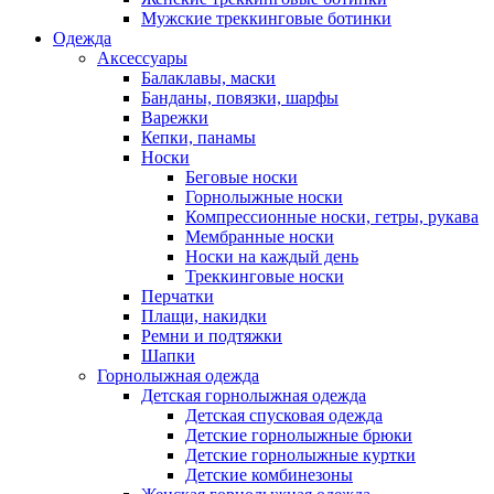
Мужские треккинговые ботинки
Одежда
Аксессуары
Балаклавы, маски
Банданы, повязки, шарфы
Варежки
Кепки, панамы
Носки
Беговые носки
Горнолыжные носки
Компрессионные носки, гетры, рукава
Мембранные носки
Носки на каждый день
Треккинговые носки
Перчатки
Плащи, накидки
Ремни и подтяжки
Шапки
Горнолыжная одежда
Детская горнолыжная одежда
Детская спусковая одежда
Детские горнолыжные брюки
Детские горнолыжные куртки
Детские комбинезоны