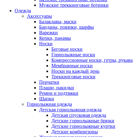
Мужские треккинговые ботинки
Одежда
Аксессуары
Балаклавы, маски
Банданы, повязки, шарфы
Варежки
Кепки, панамы
Носки
Беговые носки
Горнолыжные носки
Компрессионные носки, гетры, рукава
Мембранные носки
Носки на каждый день
Треккинговые носки
Перчатки
Плащи, накидки
Ремни и подтяжки
Шапки
Горнолыжная одежда
Детская горнолыжная одежда
Детская спусковая одежда
Детские горнолыжные брюки
Детские горнолыжные куртки
Детские комбинезоны