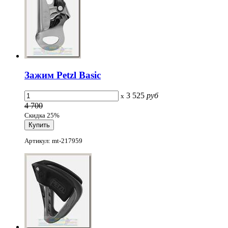
Зажим Petzl Basic
3 525
руб
x
4 700
Скидка 25%
Артикул: mt-217959