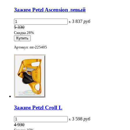
Зажим Petzl Ascension левый
3 837
руб
x
5 330
Скидка 28%
Артикул: mt-225405
Зажим Petzl Croll L
3 598
руб
x
4 930