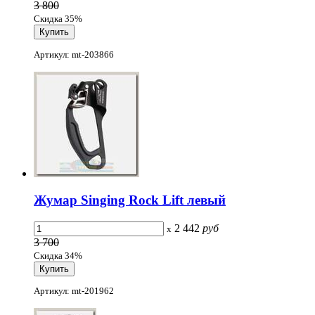
3 800
Скидка 35%
Артикул: mt-203866
Жумар Singing Rock Lift левый
2 442
руб
x
3 700
Скидка 34%
Артикул: mt-201962