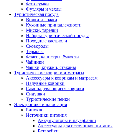
Фотосумки
Футляры и чехлы
Туристическая посуда
Вилки и ложки
Кухонные принадлежности
Миски, тарелки
Наборы туристической посуды
Походные кастрюли
Сковороды
Термосы
Фляги, канистры, ёмкости
Чайники
Чашки, кружки, стаканы
Туристические коврики и матрасы
Аксессуары к коврикам и матрасам
Надувные коврики
Самонадувающиеся коврики
Сидушки
Туристические пенки
Электроника и навигация
Бинокли
Источники питания
Аккумуляторы и пауэрбанки
Аксессуары для источников питания
Батарейки