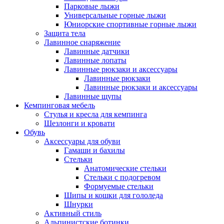
Парковые лыжи
Универсальные горные лыжи
Юниорские спортивные горные лыжи
Защита тела
Лавинное снаряжение
Лавинные датчики
Лавинные лопаты
Лавинные рюкзаки и аксессуары
Лавинные рюкзаки
Лавинные рюкзаки и аксессуары
Лавинные щупы
Кемпинговая мебель
Стулья и кресла для кемпинга
Шезлонги и кровати
Обувь
Аксессуары для обуви
Гамаши и бахилы
Стельки
Анатомические стельки
Стельки с подогревом
Формуемые стельки
Шипы и кошки для гололеда
Шнурки
Активный стиль
Альпинистские ботинки