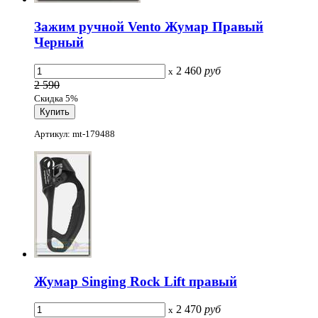
Зажим ручной Vento Жумар Правый
Черный
2 460
руб
x
2 590
Скидка 5%
Артикул: mt-179488
Жумар Singing Rock Lift правый
2 470
руб
x