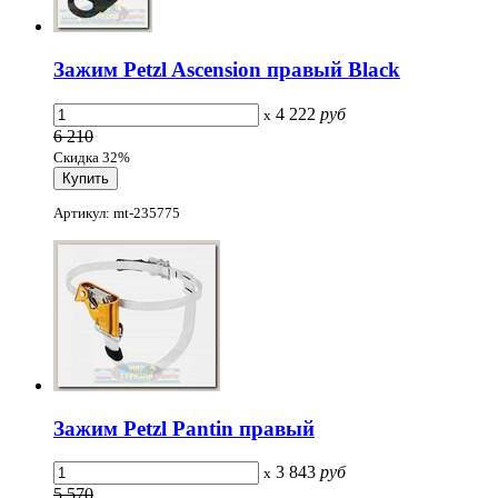
Зажим Petzl Ascension правый Black
4 222
руб
x
6 210
Скидка 32%
Артикул: mt-235775
Зажим Petzl Pantin правый
3 843
руб
x
5 570