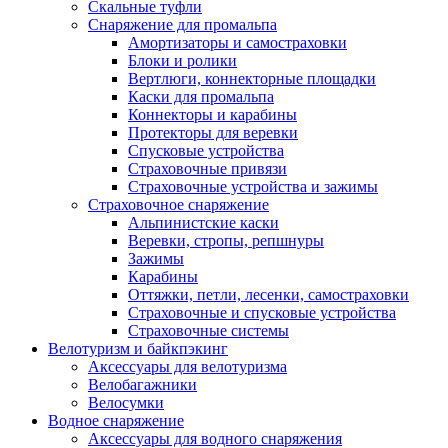
Скальные туфли
Снаряжение для промальпа
Амортизаторы и самостраховки
Блоки и ролики
Вертлюги, коннекторные площадки
Каски для промальпа
Коннекторы и карабины
Протекторы для веревки
Спусковые устройства
Страховочные привязи
Страховочные устройства и зажимы
Страховочное снаряжение
Альпинистские каски
Веревки, стропы, репшнуры
Зажимы
Карабины
Оттяжки, петли, лесенки, самостраховки
Страховочные и спусковые устройства
Страховочные системы
Велотуризм и байкпэкинг
Аксессуары для велотуризма
Велобагажники
Велосумки
Водное снаряжение
Аксессуары для водного снаряжения