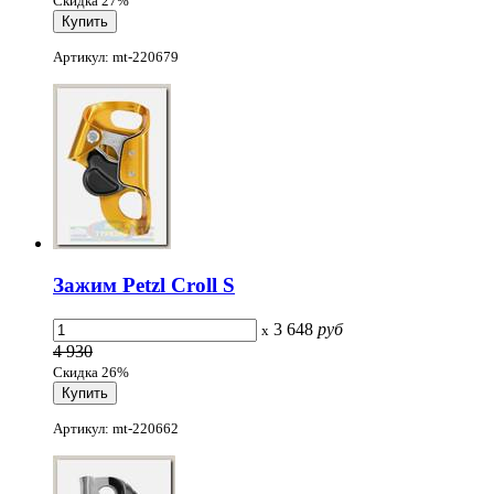
Скидка 27%
Артикул: mt-220679
Зажим Petzl Croll S
3 648
руб
x
4 930
Скидка 26%
Артикул: mt-220662