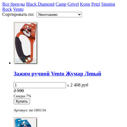
Все бренды
Black Diamond
Camp
Grivel
Kong
Petzl
Singing
Rock
Vento
Сортировать по:
Зажим ручной Vento Жумар Левый
2 408
руб
x
2 590
Скидка 7%
Артикул: mt-180134