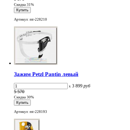
Скидка 31%
Артикул: mt-228210
Зажим Petzl Pantin левый
3 899
руб
x
5 570
Скидка 30%
Артикул: mt-228193