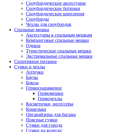
Сноубордические аксессуары
Сноубордические ботинки
Сноубордические крепления
Сноуборды
Чехлы для сноубордов
Спальные мешки
Аксессуары к спальным мешкам
Кемпинговые спальные мешки
Одеяла
Туристические спальные мешки
Экстремальные спальные мешки
Спортивное питание
Сумки и чехлы
Аптечки
Баулы
Боксы
Гермоснаряжение
Гермомешки
Гермочехлы
Косметички, несессеры
Кошельки
Органайзеры для багажа
Поясные сумки
Сумки для города
Сумки на колесах