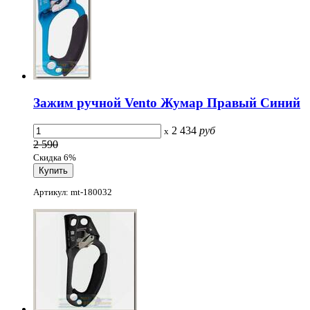
Зажим ручной Vento Жумар Правый Синий
2 434
руб
x
2 590
Скидка 6%
Артикул: mt-180032