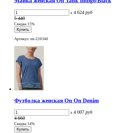
Майка женская On Tank Indigo/Black
4 624
руб
x
5 440
Скидка 15%
Артикул: mt-226340
Футболка женская On On Denim
4 007
руб
x
4 660
Скидка 14%