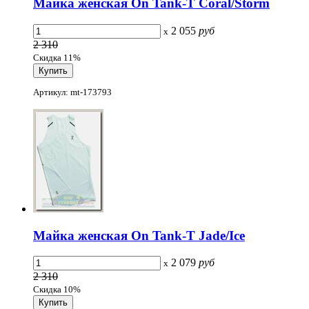
Майка женская On Tank-T Coral/Storm
2 055
руб
x
2 310
Скидка 11%
Артикул: mt-173793
Майка женская On Tank-T Jade/Ice
2 079
руб
x
2 310
Скидка 10%