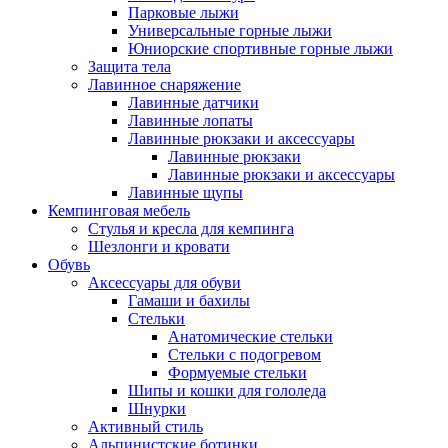
Парковые лыжи
Универсальные горные лыжи
Юниорские спортивные горные лыжи
Защита тела
Лавинное снаряжение
Лавинные датчики
Лавинные лопаты
Лавинные рюкзаки и аксессуары
Лавинные рюкзаки
Лавинные рюкзаки и аксессуары
Лавинные щупы
Кемпинговая мебель
Стулья и кресла для кемпинга
Шезлонги и кровати
Обувь
Аксессуары для обуви
Гамаши и бахилы
Стельки
Анатомические стельки
Стельки с подогревом
Формуемые стельки
Шипы и кошки для гололеда
Шнурки
Активный стиль
Альпинистские ботинки