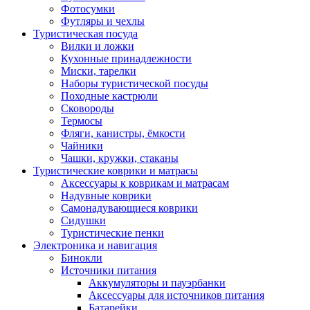
Фотосумки
Футляры и чехлы
Туристическая посуда
Вилки и ложки
Кухонные принадлежности
Миски, тарелки
Наборы туристической посуды
Походные кастрюли
Сковороды
Термосы
Фляги, канистры, ёмкости
Чайники
Чашки, кружки, стаканы
Туристические коврики и матрасы
Аксессуары к коврикам и матрасам
Надувные коврики
Самонадувающиеся коврики
Сидушки
Туристические пенки
Электроника и навигация
Бинокли
Источники питания
Аккумуляторы и пауэрбанки
Аксессуары для источников питания
Батарейки