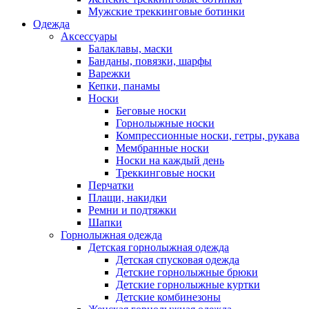
Мужские треккинговые ботинки
Одежда
Аксессуары
Балаклавы, маски
Банданы, повязки, шарфы
Варежки
Кепки, панамы
Носки
Беговые носки
Горнолыжные носки
Компрессионные носки, гетры, рукава
Мембранные носки
Носки на каждый день
Треккинговые носки
Перчатки
Плащи, накидки
Ремни и подтяжки
Шапки
Горнолыжная одежда
Детская горнолыжная одежда
Детская спусковая одежда
Детские горнолыжные брюки
Детские горнолыжные куртки
Детские комбинезоны