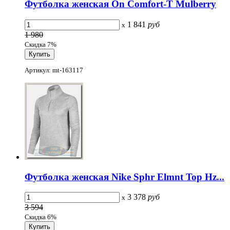
Футболка женская On Comfort-T Mulberry
1 841
руб
x
1 980
Скидка 7%
Артикул: mt-163117
Футболка женская Nike Sphr Elmnt Top Hz...
3 378
руб
x
3 594
Скидка 6%