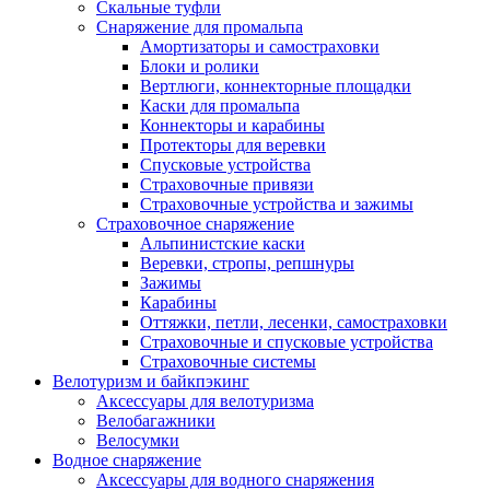
Скальные туфли
Снаряжение для промальпа
Амортизаторы и самостраховки
Блоки и ролики
Вертлюги, коннекторные площадки
Каски для промальпа
Коннекторы и карабины
Протекторы для веревки
Спусковые устройства
Страховочные привязи
Страховочные устройства и зажимы
Страховочное снаряжение
Альпинистские каски
Веревки, стропы, репшнуры
Зажимы
Карабины
Оттяжки, петли, лесенки, самостраховки
Страховочные и спусковые устройства
Страховочные системы
Велотуризм и байкпэкинг
Аксессуары для велотуризма
Велобагажники
Велосумки
Водное снаряжение
Аксессуары для водного снаряжения