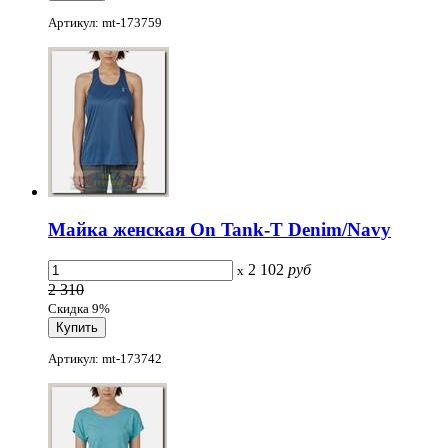
Артикул: mt-173759
Майка женская On Tank-T Denim/Navy
2 102
руб
x
2 310
Скидка 9%
Артикул: mt-173742