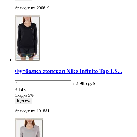
Артикул: mt-200619
Футболка женская Nike Infinite Top LS...
2 985
руб
x
3 143
Скидка 5%
Артикул: mt-191881