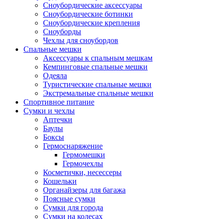
Сноубордические аксессуары
Сноубордические ботинки
Сноубордические крепления
Сноуборды
Чехлы для сноубордов
Спальные мешки
Аксессуары к спальным мешкам
Кемпинговые спальные мешки
Одеяла
Туристические спальные мешки
Экстремальные спальные мешки
Спортивное питание
Сумки и чехлы
Аптечки
Баулы
Боксы
Гермоснаряжение
Гермомешки
Гермочехлы
Косметички, несессеры
Кошельки
Органайзеры для багажа
Поясные сумки
Сумки для города
Сумки на колесах