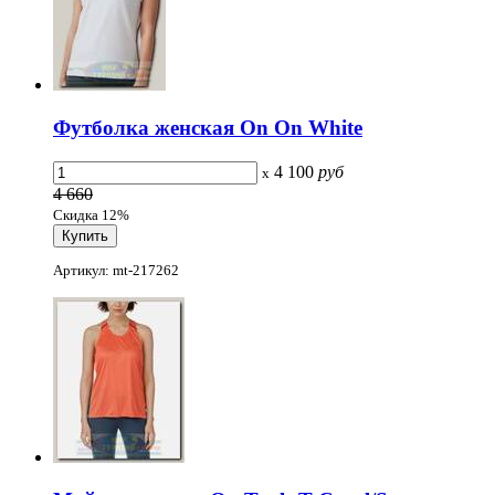
Футболка женская On On White
4 100
руб
x
4 660
Скидка 12%
Артикул: mt-217262