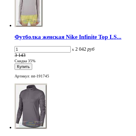
Футболка женская Nike Infinite Top LS...
2 042
руб
x
3 143
Скидка 35%
Артикул: mt-191745