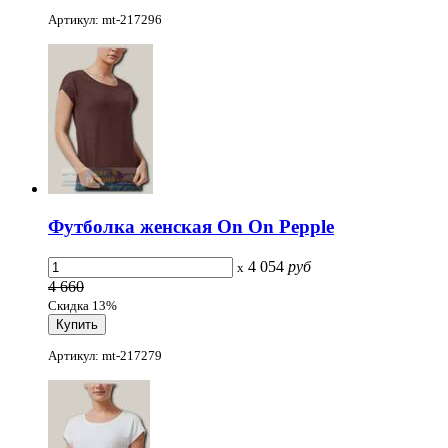
Артикул: mt-217296
Футболка женская On On Pepple
4 054
руб
x
4 660
Скидка 13%
Артикул: mt-217279