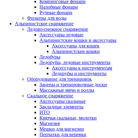
Кемпинговые фонари
Налобные фонари
Ручные фонари
Фильтры для воды
Альпинистское снаряжение
Ледово-снежное снаряжение
Аксессуары ледовые
Альпинистские кошки и аксессуары
Аксессуары для кошек
Альпинистские кошки
Ледобуры
Ледорубы, ледовые инструменты
Аксессуары к инструментам
Ледорубы и инструменты
Оборудование для тренировок
Зацепы и тренировочные доски
Массажные мячи и роллы
Скальное снаряжение
Аксессуары скальные
Закладные элементы
ИТО
Крючья скальные, молотки
Магнезия
Мешки для магнезии
Перчатки для веревки