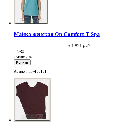
Майка женская On Comfort-T Spa
1 821
руб
x
1 980
Скидка 8%
Артикул: mt-163151