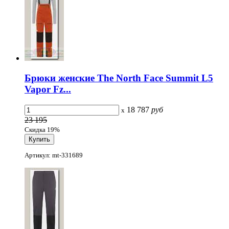
Брюки женские The North Face Summit L5
Vapor Fz...
18 787
руб
x
23 195
Скидка 19%
Артикул: mt-331689