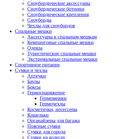
Сноубордические аксессуары
Сноубордические ботинки
Сноубордические крепления
Сноуборды
Чехлы для сноубордов
Спальные мешки
Аксессуары к спальным мешкам
Кемпинговые спальные мешки
Одеяла
Туристические спальные мешки
Экстремальные спальные мешки
Спортивное питание
Сумки и чехлы
Аптечки
Баулы
Боксы
Гермоснаряжение
Гермомешки
Гермочехлы
Косметички, несессеры
Кошельки
Органайзеры для багажа
Поясные сумки
Сумки для города
Сумки на колесах