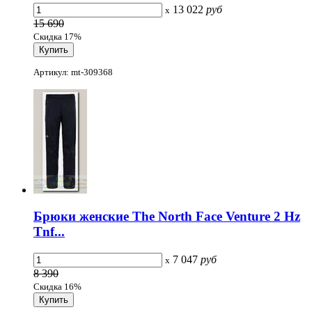
13 022
руб
x
15 690
Скидка 17%
Артикул: mt-309368
Брюки женские The North Face Venture 2 Hz
Tnf...
7 047
руб
x
8 390
Скидка 16%