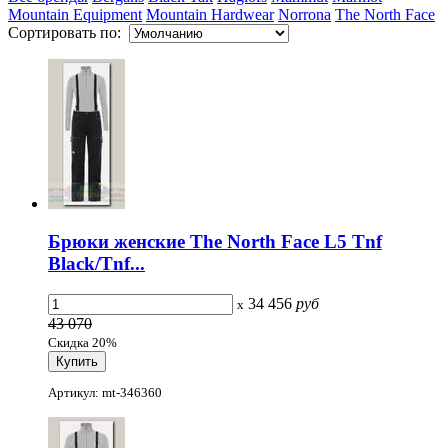
Mountain Equipment
Mountain Hardwear
Norrona
The North Face
Сортировать по:
Брюки женские The North Face L5 Tnf
Black/Tnf...
34 456
руб
x
43 070
Скидка 20%
Артикул: mt-346360