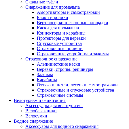
Скальные туфли
Снаряжение для промальпа
Амортизаторы и самостраховки
Блоки и ролики
Вертлюги, коннекторные площадки
Каски для промальпа
Коннекторы и карабины
Протекторы для веревки
Спусковые устройства
Страховочные привязи
Страховочные устройства и зажимы
Страховочное снаряжение
Альпинистские каски
Веревки, стропы, репшнуры
Зажимы
Карабины
Оттяжки, петли, лесенки, самостраховки
Страховочные и спусковые устройства
Страховочные системы
Велотуризм и байкпэкинг
Аксессуары для велотуризма
Велобагажники
Велосумки
Водное снаряжение
Аксессуары для водного снаряжения