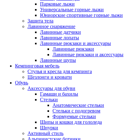
Парковые лыжи
Универсальные горные лыжи
Юниорские спортивные горные лыжи
Защита тела
Лавинное снаряжение
Лавинные датчики
Лавинные лопаты
Лавинные рюкзаки и аксессуары
Лавинные рюкзаки
Лавинные рюкзаки и аксессуары
Лавинные щупы
Кемпинговая мебель
Стулья и кресла для кемпинга
Шезлонги и кровати
Обувь
Аксессуары для обуви
Гамаши и бахилы
Стельки
Анатомические стельки
Стельки с подогревом
Формуемые стельки
Шипы и кошки для гололеда
Шнурки
Активный стиль
Альпинистские ботинки