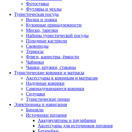
Фотосумки
Футляры и чехлы
Туристическая посуда
Вилки и ложки
Кухонные принадлежности
Миски, тарелки
Наборы туристической посуды
Походные кастрюли
Сковороды
Термосы
Фляги, канистры, ёмкости
Чайники
Чашки, кружки, стаканы
Туристические коврики и матрасы
Аксессуары к коврикам и матрасам
Надувные коврики
Самонадувающиеся коврики
Сидушки
Туристические пенки
Электроника и навигация
Бинокли
Источники питания
Аккумуляторы и пауэрбанки
Аксессуары для источников питания
Батарейки