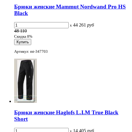
Брюки женские Mammut Nordwand Pro HS
Black
44 261
руб
x
48 110
Скидка 8%
Артикул: mt-347703
Брюки женские Haglofs L.I.M True Black
Short
14 405
руб
x