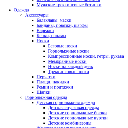
Мужские треккинговые ботинки
Одежда
Аксессуары
Балаклавы, маски
Банданы, повязки, шарфы
Варежки
Кепки, панамы
Носки
Беговые носки
Горнолыжные носки
Компрессионные носки, гетры, рукава
Мембранные носки
Носки на каждый день
Треккинговые носки
Перчатки
Плащи, накидки
Ремни и подтяжки
Шапки
Горнолыжная одежда
Детская горнолыжная одежда
Детская спусковая одежда
Детские горнолыжные брюки
Детские горнолыжные куртки
Детские комбинезоны