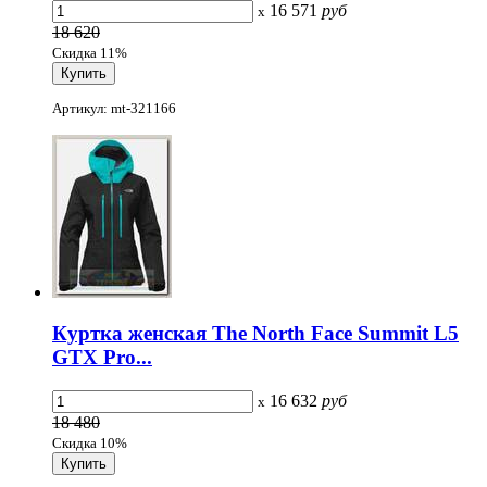
16 571
руб
x
18 620
Скидка 11%
Артикул: mt-321166
Куртка женская The North Face Summit L5
GTX Pro...
16 632
руб
x
18 480
Скидка 10%