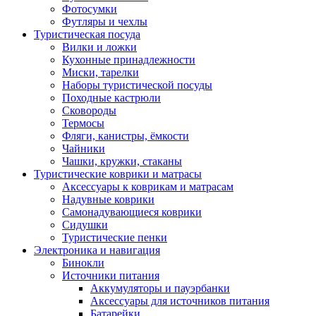
Фотосумки
Футляры и чехлы
Туристическая посуда
Вилки и ложки
Кухонные принадлежности
Миски, тарелки
Наборы туристической посуды
Походные кастрюли
Сковороды
Термосы
Фляги, канистры, ёмкости
Чайники
Чашки, кружки, стаканы
Туристические коврики и матрасы
Аксессуары к коврикам и матрасам
Надувные коврики
Самонадувающиеся коврики
Сидушки
Туристические пенки
Электроника и навигация
Бинокли
Источники питания
Аккумуляторы и пауэрбанки
Аксессуары для источников питания
Батарейки