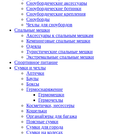
Сноубордические аксессуары
Сноубордические ботинки
Сноубордические крепления
Сноуборды
Чехлы для сноубордов
Спальные мешки
Аксессуары к спальным мешкам
Кемпинговые спальные мешки
Одеяла
Туристические спальные мешки
Экстремальные спальные мешки
Спортивное питание
Сумки и чехлы
Аптечки
Баулы
Боксы
Гермоснаряжение
Гермомешки
Гермочехлы
Косметички, несессеры
Кошельки
Органайзеры для багажа
Поясные сумки
Сумки для города
Сумки на колесах