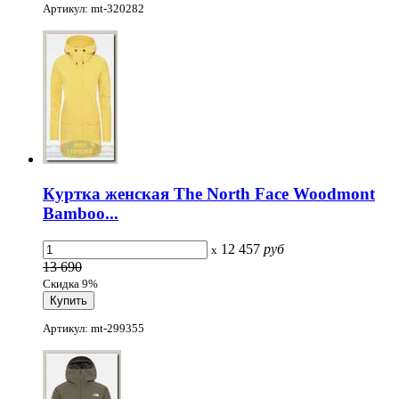
Артикул: mt-320282
Куртка женская The North Face Woodmont
Bamboo...
12 457
руб
x
13 690
Скидка 9%
Артикул: mt-299355