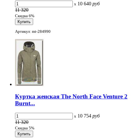
10 640
руб
x
11 320
Скидка 6%
Артикул: mt-284990
Куртка женская The North Face Venture 2
Burnt...
10 754
руб
x
11 320
Скидка 5%