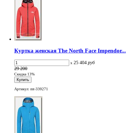
Куртка женская The North Face Impendor...
25 404
руб
x
29 200
Скидка 13%
Артикул: mt-339271