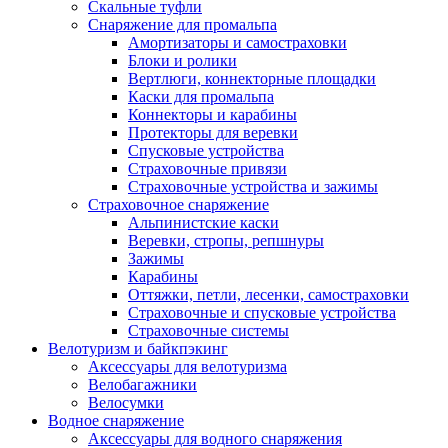
Скальные туфли
Снаряжение для промальпа
Амортизаторы и самостраховки
Блоки и ролики
Вертлюги, коннекторные площадки
Каски для промальпа
Коннекторы и карабины
Протекторы для веревки
Спусковые устройства
Страховочные привязи
Страховочные устройства и зажимы
Страховочное снаряжение
Альпинистские каски
Веревки, стропы, репшнуры
Зажимы
Карабины
Оттяжки, петли, лесенки, самостраховки
Страховочные и спусковые устройства
Страховочные системы
Велотуризм и байкпэкинг
Аксессуары для велотуризма
Велобагажники
Велосумки
Водное снаряжение
Аксессуары для водного снаряжения