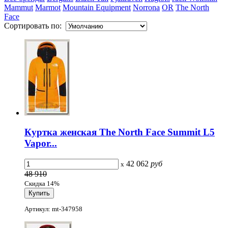
Mammut
Marmot
Mountain Equipment
Norrona
OR
The North
Face
Сортировать по:
Куртка женская The North Face Summit L5
Vapor...
42 062
руб
x
48 910
Скидка 14%
Артикул: mt-347958