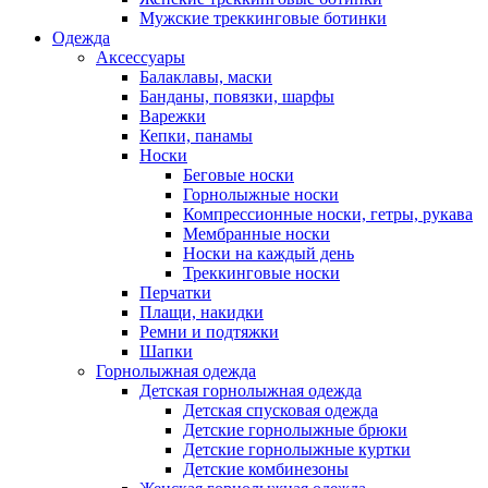
Мужские треккинговые ботинки
Одежда
Аксессуары
Балаклавы, маски
Банданы, повязки, шарфы
Варежки
Кепки, панамы
Носки
Беговые носки
Горнолыжные носки
Компрессионные носки, гетры, рукава
Мембранные носки
Носки на каждый день
Треккинговые носки
Перчатки
Плащи, накидки
Ремни и подтяжки
Шапки
Горнолыжная одежда
Детская горнолыжная одежда
Детская спусковая одежда
Детские горнолыжные брюки
Детские горнолыжные куртки
Детские комбинезоны