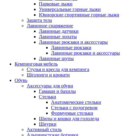
Парковые лыжи
Универсальные горные лыжи
Юниорские спортивные горные лыжи
Защита тела
Лавинное снаряжение
Лавинные датчики
Лавинные лопаты
Лавинные рюкзаки и аксессуары
Лавинные рюкзаки
Лавинные рюкзаки и аксессуары
Лавинные щупы
Кемпинговая мебель
Стулья и кресла для кемпинга
Шезлонги и кровати
Обувь
Аксессуары для обуви
Гамаши и бахилы
Стельки
Анатомические стельки
Стельки с подогревом
Формуемые стельки
Шипы и кошки для гололеда
Шнурки
Активный стиль
Альпинистские ботинки