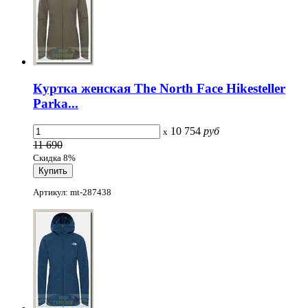
Куртка женская The North Face Hikesteller
Parka...
10 754
руб
x
11 690
Скидка 8%
Артикул: mt-287438