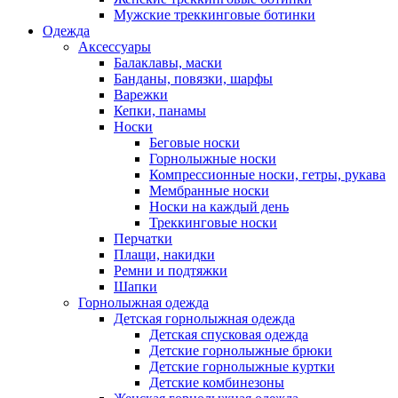
Мужские треккинговые ботинки
Одежда
Аксессуары
Балаклавы, маски
Банданы, повязки, шарфы
Варежки
Кепки, панамы
Носки
Беговые носки
Горнолыжные носки
Компрессионные носки, гетры, рукава
Мембранные носки
Носки на каждый день
Треккинговые носки
Перчатки
Плащи, накидки
Ремни и подтяжки
Шапки
Горнолыжная одежда
Детская горнолыжная одежда
Детская спусковая одежда
Детские горнолыжные брюки
Детские горнолыжные куртки
Детские комбинезоны