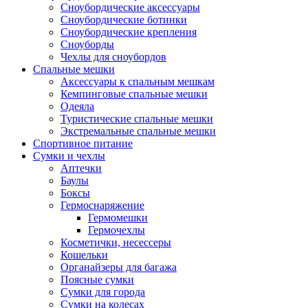
Сноубордические аксессуары
Сноубордические ботинки
Сноубордические крепления
Сноуборды
Чехлы для сноубордов
Спальные мешки
Аксессуары к спальным мешкам
Кемпинговые спальные мешки
Одеяла
Туристические спальные мешки
Экстремальные спальные мешки
Спортивное питание
Сумки и чехлы
Аптечки
Баулы
Боксы
Гермоснаряжение
Гермомешки
Гермочехлы
Косметички, несессеры
Кошельки
Органайзеры для багажа
Поясные сумки
Сумки для города
Сумки на колесах