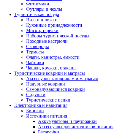
Фотосумки
Футляры и чехлы
Туристическая посуда
Вилки и ложки
Кухонные принадлежности
Миски, тарелки
Наборы туристической посуды
Походные кастрюли
Сковороды
Термосы
Фляги, канистры, ёмкости
Чайники
Чашки, кружки, стаканы
Туристические коврики и матрасы
Аксессуары к коврикам и матрасам
Надувные коврики
Самонадувающиеся коврики
Сидушки
Туристические пенки
Электроника и навигация
Бинокли
Источники питания
Аккумуляторы и пауэрбанки
Аксессуары для источников питания
Батарейки