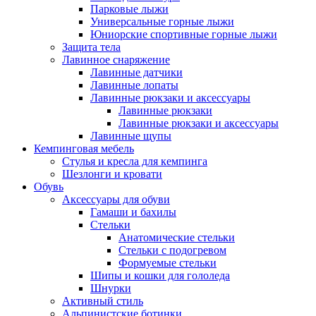
Парковые лыжи
Универсальные горные лыжи
Юниорские спортивные горные лыжи
Защита тела
Лавинное снаряжение
Лавинные датчики
Лавинные лопаты
Лавинные рюкзаки и аксессуары
Лавинные рюкзаки
Лавинные рюкзаки и аксессуары
Лавинные щупы
Кемпинговая мебель
Стулья и кресла для кемпинга
Шезлонги и кровати
Обувь
Аксессуары для обуви
Гамаши и бахилы
Стельки
Анатомические стельки
Стельки с подогревом
Формуемые стельки
Шипы и кошки для гололеда
Шнурки
Активный стиль
Альпинистские ботинки