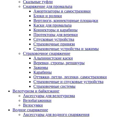
Скальные туфли
Снаряжение для промальпа
Амортизаторы и самостраховки
Блоки и ролики
Вертлюги, коннекторные площадки
Каски для промальпа
Коннекторы и карабины
Протекторы для веревки
Спусковые устройства
Страховочные привязи
Страховочные устройства и зажимы
Страховочное снаряжение
Альпинистские каски
Веревки, стропы, репшнуры
Зажимы
Карабины
Оттяжки, петли, лесенки, самостраховки
Страховочные и спусковые устройства
Страховочные системы
Велотуризм и байкпэкинг
Аксессуары для велотуризма
Велобагажники
Велосумки
Водное снаряжение
Аксессуары для водного снаряжения