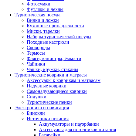
Фотосумки
Футляры и чехлы
Туристическая посуда
Вилки и ложки
Кухонные принадлежности
Миски, тарелки
Наборы туристической посуды
Походные кастрюли
Сковороды
Термосы
Фляги, канистры, ёмкости
Чайники
Чашки, кружки, стаканы
Туристические коврики и матрасы
Аксессуары к коврикам и матрасам
Надувные коврики
Самонадувающиеся коврики
Сидушки
Туристические пенки
Электроника и навигация
Бинокли
Источники питания
Аккумуляторы и пауэрбанки
Аксессуары для источников питания
Батарейки