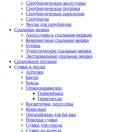
Сноубордические аксессуары
Сноубордические ботинки
Сноубордические крепления
Сноуборды
Чехлы для сноубордов
Спальные мешки
Аксессуары к спальным мешкам
Кемпинговые спальные мешки
Одеяла
Туристические спальные мешки
Экстремальные спальные мешки
Спортивное питание
Сумки и чехлы
Аптечки
Баулы
Боксы
Гермоснаряжение
Гермомешки
Гермочехлы
Косметички, несессеры
Кошельки
Органайзеры для багажа
Поясные сумки
Сумки для города
Сумки на колесах