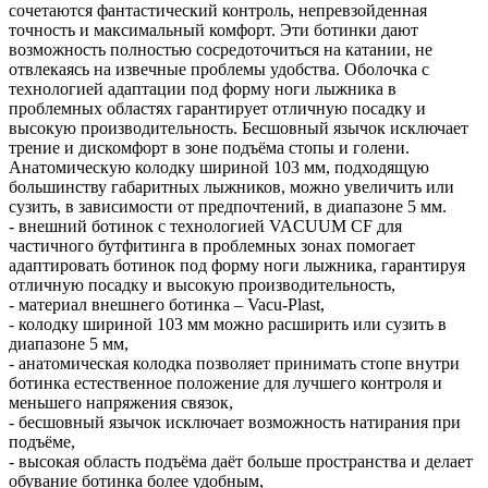
сочетаются фантастический контроль, непревзойденная
точность и максимальный комфорт. Эти ботинки дают
возможность полностью сосредоточиться на катании, не
отвлекаясь на извечные проблемы удобства. Оболочка с
технологией адаптации под форму ноги лыжника в
проблемных областях гарантирует отличную посадку и
высокую производительность. Бесшовный язычок исключает
трение и дискомфорт в зоне подъёма стопы и голени.
Анатомическую колодку шириной 103 мм, подходящую
большинству габаритных лыжников, можно увеличить или
сузить, в зависимости от предпочтений, в диапазоне 5 мм.
- внешний ботинок с технологией VACUUM CF для
частичного бутфитинга в проблемных зонах помогает
адаптировать ботинок под форму ноги лыжника, гарантируя
отличную посадку и высокую производительность,
- материал внешнего ботинка – Vacu-Plast,
- колодку шириной 103 мм можно расширить или сузить в
диапазоне 5 мм,
- анатомическая колодка позволяет принимать стопе внутри
ботинка естественное положение для лучшего контроля и
меньшего напряжения связок,
- бесшовный язычок исключает возможность натирания при
подъёме,
- высокая область подъёма даёт больше пространства и делает
обувание ботинка более удобным,