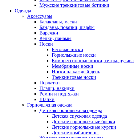
Мужские треккинговые ботинки
Одежда
Аксессуары
Балаклавы, маски
Банданы, повязки, шарфы
Варежки
Кепки, панамы
Носки
Беговые носки
Горнолыжные носки
Компрессионные носки, гетры, рукава
Мембранные носки
Носки на каждый день
Треккинговые носки
Перчатки
Плащи, накидки
Ремни и подтяжки
Шапки
Горнолыжная одежда
Детская горнолыжная одежда
Детская спусковая одежда
Детские горнолыжные брюки
Детские горнолыжные куртки
Детские комбинезоны