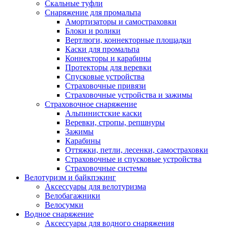
Скальные туфли
Снаряжение для промальпа
Амортизаторы и самостраховки
Блоки и ролики
Вертлюги, коннекторные площадки
Каски для промальпа
Коннекторы и карабины
Протекторы для веревки
Спусковые устройства
Страховочные привязи
Страховочные устройства и зажимы
Страховочное снаряжение
Альпинистские каски
Веревки, стропы, репшнуры
Зажимы
Карабины
Оттяжки, петли, лесенки, самостраховки
Страховочные и спусковые устройства
Страховочные системы
Велотуризм и байкпэкинг
Аксессуары для велотуризма
Велобагажники
Велосумки
Водное снаряжение
Аксессуары для водного снаряжения