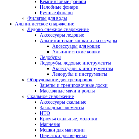
Кемпинговые фонари
Налобные фонари
Ручные фонари
Фильтры для воды
Альпинистское снаряжение
Ледово-снежное снаряжение
Аксессуары ледовые
Альпинистские кошки и аксессуары
Аксессуары для кошек
Альпинистские кошки
Ледобуры
Ледорубы, ледовые инструменты
Аксессуары к инструментам
Ледорубы и инструменты
Оборудование для тренировок
Зацепы и тренировочные доски
Массажные мячи и роллы
Скальное снаряжение
Аксессуары скальные
Закладные элементы
ИТО
Крючья скальные, молотки
Магнезия
Мешки для магнезии
Перчатки для веревки