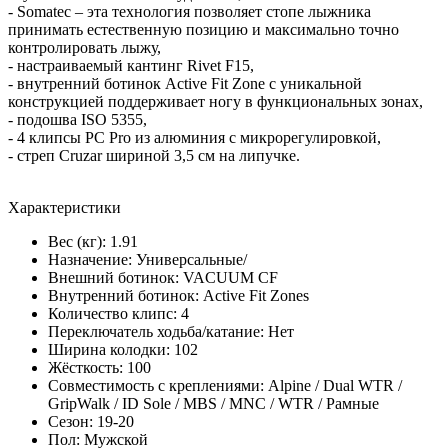
- Somatec – эта технология позволяет стопе лыжника
принимать естественную позицию и максимально точно
контролировать лыжу,
- настраиваемый кантинг Rivet F15,
- внутренний ботинок Active Fit Zone с уникальной
конструкцией поддерживает ногу в функциональных зонах,
- подошва ISO 5355,
- 4 клипсы PC Pro из алюминия с микрорегулировкой,
- стреп Cruzar шириной 3,5 см на липучке.
Характеристики
Вес (кг): 1.91
Назначение: Универсальные/
Внешний ботинок: VACUUM CF
Внутренний ботинок: Active Fit Zones
Количество клипс: 4
Переключатель ходьба/катание: Нет
Ширина колодки: 102
Жёсткость: 100
Совместимость с креплениями: Alpine / Dual WTR /
GripWalk / ID Sole / MBS / MNC / WTR / Рамные
Сезон: 19-20
Пол: Мужской