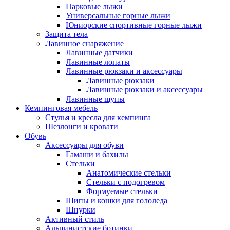
Парковые лыжи
Универсальные горные лыжи
Юниорские спортивные горные лыжи
Защита тела
Лавинное снаряжение
Лавинные датчики
Лавинные лопаты
Лавинные рюкзаки и аксессуары
Лавинные рюкзаки
Лавинные рюкзаки и аксессуары
Лавинные щупы
Кемпинговая мебель
Стулья и кресла для кемпинга
Шезлонги и кровати
Обувь
Аксессуары для обуви
Гамаши и бахилы
Стельки
Анатомические стельки
Стельки с подогревом
Формуемые стельки
Шипы и кошки для гололеда
Шнурки
Активный стиль
Альпинистские ботинки