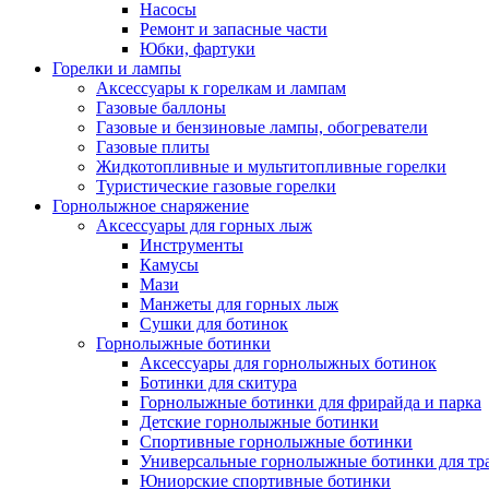
Насосы
Ремонт и запасные части
Юбки, фартуки
Горелки и лампы
Аксессуары к горелкам и лампам
Газовые баллоны
Газовые и бензиновые лампы, обогреватели
Газовые плиты
Жидкотопливные и мультитопливные горелки
Туристические газовые горелки
Горнолыжное снаряжение
Аксессуары для горных лыж
Инструменты
Камусы
Мази
Манжеты для горных лыж
Сушки для ботинок
Горнолыжные ботинки
Аксессуары для горнолыжных ботинок
Ботинки для скитура
Горнолыжные ботинки для фрирайда и парка
Детские горнолыжные ботинки
Спортивные горнолыжные ботинки
Универсальные горнолыжные ботинки для тр
Юниорские спортивные ботинки