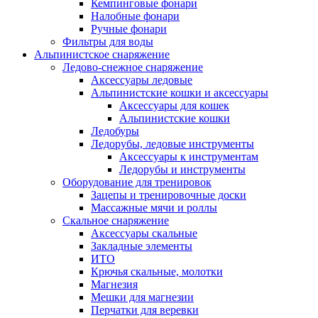
Кемпинговые фонари
Налобные фонари
Ручные фонари
Фильтры для воды
Альпинистское снаряжение
Ледово-снежное снаряжение
Аксессуары ледовые
Альпинистские кошки и аксессуары
Аксессуары для кошек
Альпинистские кошки
Ледобуры
Ледорубы, ледовые инструменты
Аксессуары к инструментам
Ледорубы и инструменты
Оборудование для тренировок
Зацепы и тренировочные доски
Массажные мячи и роллы
Скальное снаряжение
Аксессуары скальные
Закладные элементы
ИТО
Крючья скальные, молотки
Магнезия
Мешки для магнезии
Перчатки для веревки