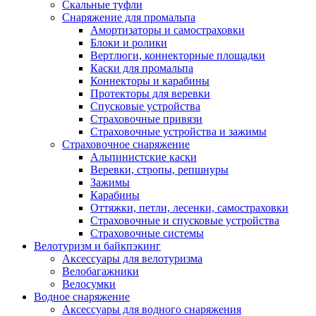
Скальные туфли
Снаряжение для промальпа
Амортизаторы и самостраховки
Блоки и ролики
Вертлюги, коннекторные площадки
Каски для промальпа
Коннекторы и карабины
Протекторы для веревки
Спусковые устройства
Страховочные привязи
Страховочные устройства и зажимы
Страховочное снаряжение
Альпинистские каски
Веревки, стропы, репшнуры
Зажимы
Карабины
Оттяжки, петли, лесенки, самостраховки
Страховочные и спусковые устройства
Страховочные системы
Велотуризм и байкпэкинг
Аксессуары для велотуризма
Велобагажники
Велосумки
Водное снаряжение
Аксессуары для водного снаряжения