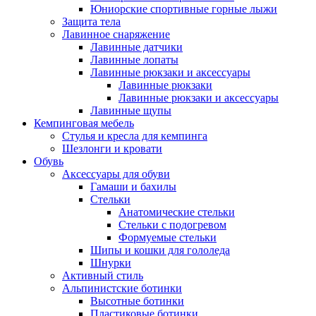
Юниорские спортивные горные лыжи
Защита тела
Лавинное снаряжение
Лавинные датчики
Лавинные лопаты
Лавинные рюкзаки и аксессуары
Лавинные рюкзаки
Лавинные рюкзаки и аксессуары
Лавинные щупы
Кемпинговая мебель
Стулья и кресла для кемпинга
Шезлонги и кровати
Обувь
Аксессуары для обуви
Гамаши и бахилы
Стельки
Анатомические стельки
Стельки с подогревом
Формуемые стельки
Шипы и кошки для гололеда
Шнурки
Активный стиль
Альпинистские ботинки
Высотные ботинки
Пластиковые ботинки