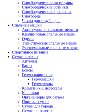
Сноубордические аксессуары
Сноубордические ботинки
Сноубордические крепления
Сноуборды
Чехлы для сноубордов
Спальные мешки
Аксессуары к спальным мешкам
Кемпинговые спальные мешки
Одеяла
Туристические спальные мешки
Экстремальные спальные мешки
Спортивное питание
Сумки и чехлы
Аптечки
Баулы
Боксы
Гермоснаряжение
Гермомешки
Гермочехлы
Косметички, несессеры
Кошельки
Органайзеры для багажа
Поясные сумки
Сумки для города
Сумки на колесах