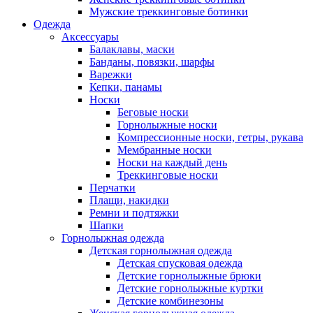
Мужские треккинговые ботинки
Одежда
Аксессуары
Балаклавы, маски
Банданы, повязки, шарфы
Варежки
Кепки, панамы
Носки
Беговые носки
Горнолыжные носки
Компрессионные носки, гетры, рукава
Мембранные носки
Носки на каждый день
Треккинговые носки
Перчатки
Плащи, накидки
Ремни и подтяжки
Шапки
Горнолыжная одежда
Детская горнолыжная одежда
Детская спусковая одежда
Детские горнолыжные брюки
Детские горнолыжные куртки
Детские комбинезоны