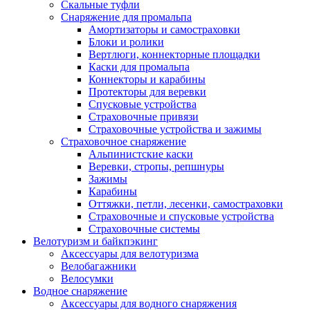
Скальные туфли
Снаряжение для промальпа
Амортизаторы и самостраховки
Блоки и ролики
Вертлюги, коннекторные площадки
Каски для промальпа
Коннекторы и карабины
Протекторы для веревки
Спусковые устройства
Страховочные привязи
Страховочные устройства и зажимы
Страховочное снаряжение
Альпинистские каски
Веревки, стропы, репшнуры
Зажимы
Карабины
Оттяжки, петли, лесенки, самостраховки
Страховочные и спусковые устройства
Страховочные системы
Велотуризм и байкпэкинг
Аксессуары для велотуризма
Велобагажники
Велосумки
Водное снаряжение
Аксессуары для водного снаряжения