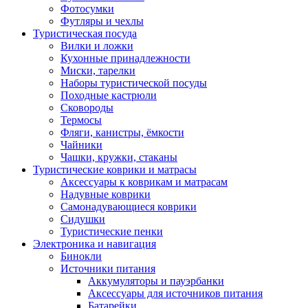
Фотосумки
Футляры и чехлы
Туристическая посуда
Вилки и ложки
Кухонные принадлежности
Миски, тарелки
Наборы туристической посуды
Походные кастрюли
Сковороды
Термосы
Фляги, канистры, ёмкости
Чайники
Чашки, кружки, стаканы
Туристические коврики и матрасы
Аксессуары к коврикам и матрасам
Надувные коврики
Самонадувающиеся коврики
Сидушки
Туристические пенки
Электроника и навигация
Бинокли
Источники питания
Аккумуляторы и пауэрбанки
Аксессуары для источников питания
Батарейки