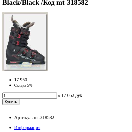
Black/Black /Код mt-318582
17 950
Скидка 5%
17 052
руб
x
Артикул: mt-318582
Информация