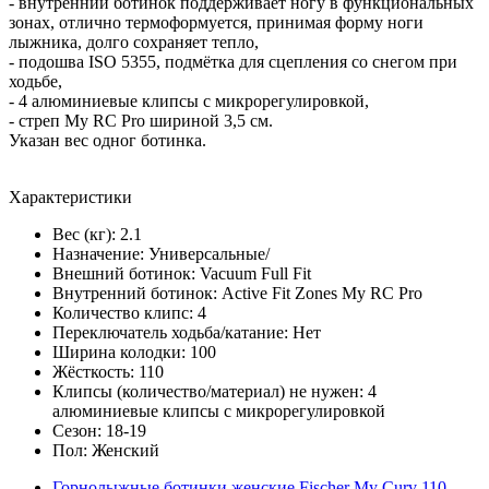
- внутренний ботинок поддерживает ногу в функциональных
зонах, отлично термоформуется, принимая форму ноги
лыжника, долго сохраняет тепло,
- подошва ISO 5355, подмётка для сцепления со снегом при
ходьбе,
- 4 алюминиевые клипсы с микрорегулировкой,
- стреп My RC Pro шириной 3,5 см.
Указан вес одног ботинка.
Характеристики
Вес (кг): 2.1
Назначение: Универсальные/
Внешний ботинок: Vacuum Full Fit
Внутренний ботинок: Active Fit Zones My RC Pro
Количество клипс: 4
Переключатель ходьба/катание: Нет
Ширина колодки: 100
Жёсткость: 110
Клипсы (количество/материал) не нужен: 4
алюминиевые клипсы с микрорегулировкой
Сезон: 18-19
Пол: Женский
Горнолыжные ботинки женские Fischer My Curv 110