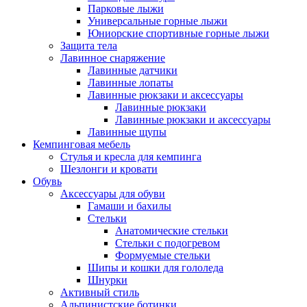
Парковые лыжи
Универсальные горные лыжи
Юниорские спортивные горные лыжи
Защита тела
Лавинное снаряжение
Лавинные датчики
Лавинные лопаты
Лавинные рюкзаки и аксессуары
Лавинные рюкзаки
Лавинные рюкзаки и аксессуары
Лавинные щупы
Кемпинговая мебель
Стулья и кресла для кемпинга
Шезлонги и кровати
Обувь
Аксессуары для обуви
Гамаши и бахилы
Стельки
Анатомические стельки
Стельки с подогревом
Формуемые стельки
Шипы и кошки для гололеда
Шнурки
Активный стиль
Альпинистские ботинки