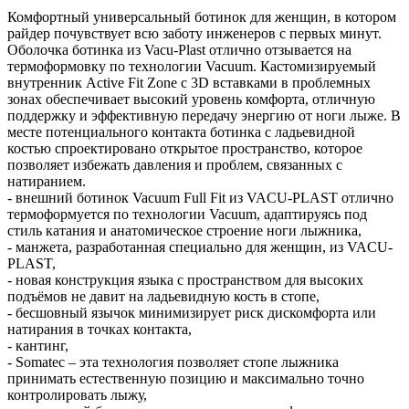
Комфортный универсальный ботинок для женщин, в котором
райдер почувствует всю заботу инженеров с первых минут.
Оболочка ботинка из Vacu-Plast отлично отзывается на
термоформовку по технологии Vacuum. Кастомизируемый
внутренник Active Fit Zone c 3D вставками в проблемных
зонах обеспечивает высокий уровень комфорта, отличную
поддержку и эффективную передачу энергию от ноги лыже. В
месте потенциального контакта ботинка с ладьевидной
костью спроектировано открытое пространство, которое
позволяет избежать давления и проблем, связанных с
натиранием.
- внешний ботинок Vacuum Full Fit из VACU-PLAST отлично
термоформуется по технологии Vacuum, адаптируясь под
стиль катания и анатомическое строение ноги лыжника,
- манжета, разработанная специально для женщин, из VACU-
PLAST,
- новая конструкция языка с пространством для высоких
подъёмов не давит на ладьевидную кость в стопе,
- бесшовный язычок минимизирует риск дискомфорта или
натирания в точках контакта,
- кантинг,
- Somatec – эта технология позволяет стопе лыжника
принимать естественную позицию и максимально точно
контролировать лыжу,