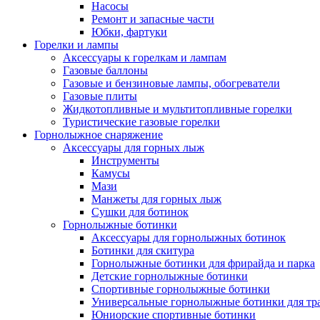
Насосы
Ремонт и запасные части
Юбки, фартуки
Горелки и лампы
Аксессуары к горелкам и лампам
Газовые баллоны
Газовые и бензиновые лампы, обогреватели
Газовые плиты
Жидкотопливные и мультитопливные горелки
Туристические газовые горелки
Горнолыжное снаряжение
Аксессуары для горных лыж
Инструменты
Камусы
Мази
Манжеты для горных лыж
Сушки для ботинок
Горнолыжные ботинки
Аксессуары для горнолыжных ботинок
Ботинки для скитура
Горнолыжные ботинки для фрирайда и парка
Детские горнолыжные ботинки
Спортивные горнолыжные ботинки
Универсальные горнолыжные ботинки для тр
Юниорские спортивные ботинки