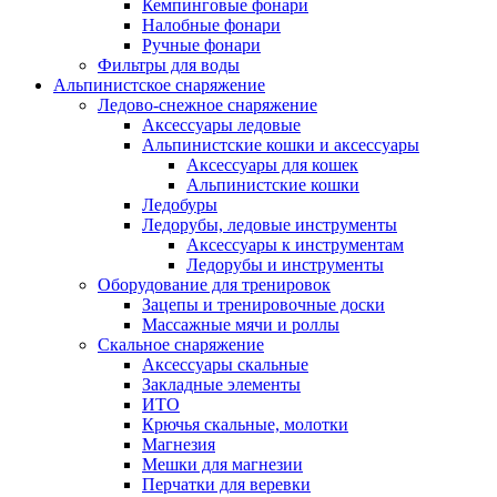
Кемпинговые фонари
Налобные фонари
Ручные фонари
Фильтры для воды
Альпинистское снаряжение
Ледово-снежное снаряжение
Аксессуары ледовые
Альпинистские кошки и аксессуары
Аксессуары для кошек
Альпинистские кошки
Ледобуры
Ледорубы, ледовые инструменты
Аксессуары к инструментам
Ледорубы и инструменты
Оборудование для тренировок
Зацепы и тренировочные доски
Массажные мячи и роллы
Скальное снаряжение
Аксессуары скальные
Закладные элементы
ИТО
Крючья скальные, молотки
Магнезия
Мешки для магнезии
Перчатки для веревки