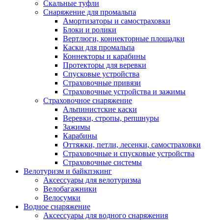
Скальные туфли
Снаряжение для промальпа
Амортизаторы и самостраховки
Блоки и ролики
Вертлюги, коннекторные площадки
Каски для промальпа
Коннекторы и карабины
Протекторы для веревки
Спусковые устройства
Страховочные привязи
Страховочные устройства и зажимы
Страховочное снаряжение
Альпинистские каски
Веревки, стропы, репшнуры
Зажимы
Карабины
Оттяжки, петли, лесенки, самостраховки
Страховочные и спусковые устройства
Страховочные системы
Велотуризм и байкпэкинг
Аксессуары для велотуризма
Велобагажники
Велосумки
Водное снаряжение
Аксессуары для водного снаряжения