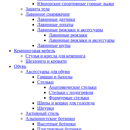
Юниорские спортивные горные лыжи
Защита тела
Лавинное снаряжение
Лавинные датчики
Лавинные лопаты
Лавинные рюкзаки и аксессуары
Лавинные рюкзаки
Лавинные рюкзаки и аксессуары
Лавинные щупы
Кемпинговая мебель
Стулья и кресла для кемпинга
Шезлонги и кровати
Обувь
Аксессуары для обуви
Гамаши и бахилы
Стельки
Анатомические стельки
Стельки с подогревом
Формуемые стельки
Шипы и кошки для гололеда
Шнурки
Активный стиль
Альпинистские ботинки
Высотные ботинки
Пластиковые ботинки