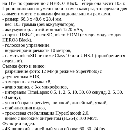
на 11% по сравнению с HERO7 Black. Теперь она весит 103 г.
Пропорционально уменьшили размер камеры, это сделали для
совместимости с новыми функциональными рамками.
- размер: 66.3 х 48.6 х 28.4 мм,
- вес: 103 грамма (без аккумулятора),
- аккумулятор: литий-ионный 1220 мАч,
- порты: USB-C, microSD, micro HDMI (с медиамодулем для
HERO8 Black),
- голосовое управление,
- водонепроницаемость 10 метров,
- память microSD не ниже Class 10 или UHS-1 (приобретается
отдельно).
Съемка фото и видео:
- разрешение фото: 12 MP (в режиме SuperPhoto) с
улучшенным HDR,
- замедленная съемка х8,
- аудио запись с 3-х микрофонов,
- интервалы TimeLapse: 0.5, 1, 2, 5, 10, 30, 60 секунд, 2, 5, 30,
60 минут,
- угол обзора: superview, широкий, линейный, узкий,
- стабилизация видео,
- трехосевая стабилизация HyperSmooth 2.0,
- видео с высоким битрейтом (H.264): 100 Mб/с.
Функции видео:
- 4К широкий, линейный угол обзора: 60, 30, 24 fps,