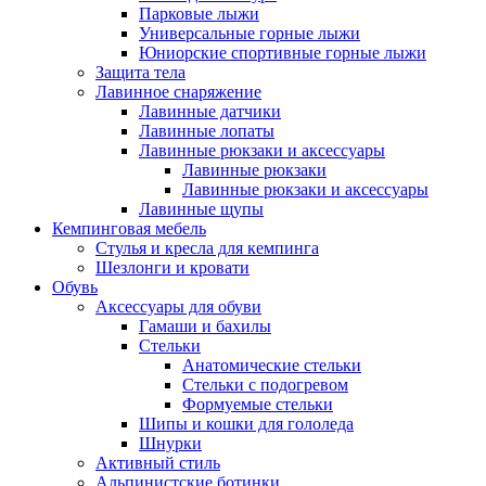
Парковые лыжи
Универсальные горные лыжи
Юниорские спортивные горные лыжи
Защита тела
Лавинное снаряжение
Лавинные датчики
Лавинные лопаты
Лавинные рюкзаки и аксессуары
Лавинные рюкзаки
Лавинные рюкзаки и аксессуары
Лавинные щупы
Кемпинговая мебель
Стулья и кресла для кемпинга
Шезлонги и кровати
Обувь
Аксессуары для обуви
Гамаши и бахилы
Стельки
Анатомические стельки
Стельки с подогревом
Формуемые стельки
Шипы и кошки для гололеда
Шнурки
Активный стиль
Альпинистские ботинки