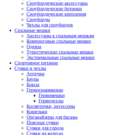
Сноубордические аксессуары
Сноубордические ботинки
Сноубордические крепления
Сноуборды
Чехлы для сноубордов
Спальные мешки
Аксессуары к спальным мешкам
Кемпинговые спальные мешки
Одеяла
Туристические спальные мешки
Экстремальные спальные мешки
Спортивное питание
Сумки и чехлы
Аптечки
Баулы
Боксы
Гермоснаряжение
Гермомешки
Гермочехлы
Косметички, несессеры
Кошельки
Органайзеры для багажа
Поясные сумки
Сумки для города
Сумки на колесах