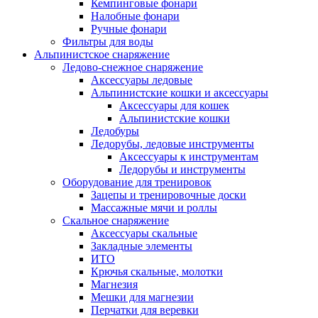
Кемпинговые фонари
Налобные фонари
Ручные фонари
Фильтры для воды
Альпинистское снаряжение
Ледово-снежное снаряжение
Аксессуары ледовые
Альпинистские кошки и аксессуары
Аксессуары для кошек
Альпинистские кошки
Ледобуры
Ледорубы, ледовые инструменты
Аксессуары к инструментам
Ледорубы и инструменты
Оборудование для тренировок
Зацепы и тренировочные доски
Массажные мячи и роллы
Скальное снаряжение
Аксессуары скальные
Закладные элементы
ИТО
Крючья скальные, молотки
Магнезия
Мешки для магнезии
Перчатки для веревки