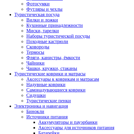
Фотосумки
Футляры и чехлы
Туристическая посуда
Вилки и ложки
Кухонные принадлежности
Миски, тарелки
Наборы туристической посуды
Походные кастрюли
Сковороды
Термосы
Фляги, канистры, ёмкости
Чайники
Чашки, кружки, стаканы
Туристические коврики и матрасы
Аксессуары к коврикам и матрасам
Надувные коврики
Самонадувающиеся коврики
Сидушки
Туристические пенки
Электроника и навигация
Бинокли
Источники питания
Аккумуляторы и пауэрбанки
Аксессуары для источников питания
Батарейки