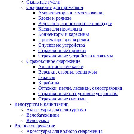
Скальные туфли
Снаряжение для промальпа
Амортизаторы и самостраховки
Блоки и ролики
Вертлюги, коннекторные площадки
Каски для промальпа
Коннекторы и карабины
Протекторы для веревки
Спусковые устройства
Страховочные привязи
Страховочные устройства и зажимы
Страховочное снаряжение
Альпинистские каски
Веревки, стропы, репшнуры
Зажимы
Карабины
Оттяжки, петли, лесенки, самостраховки
Страховочные и спусковые устройства
Страховочные системы
Велотуризм и байкпэкинг
Аксессуары для велотуризма
Велобагажники
Велосумки
Водное снаряжение
Аксессуары для водного снаряжения