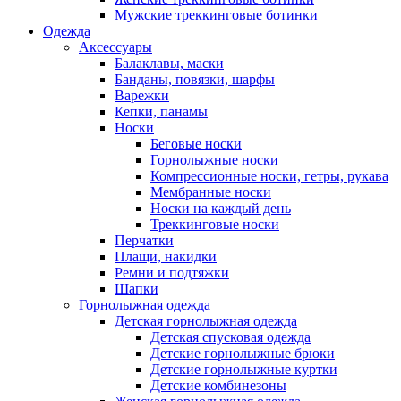
Мужские треккинговые ботинки
Одежда
Аксессуары
Балаклавы, маски
Банданы, повязки, шарфы
Варежки
Кепки, панамы
Носки
Беговые носки
Горнолыжные носки
Компрессионные носки, гетры, рукава
Мембранные носки
Носки на каждый день
Треккинговые носки
Перчатки
Плащи, накидки
Ремни и подтяжки
Шапки
Горнолыжная одежда
Детская горнолыжная одежда
Детская спусковая одежда
Детские горнолыжные брюки
Детские горнолыжные куртки
Детские комбинезоны