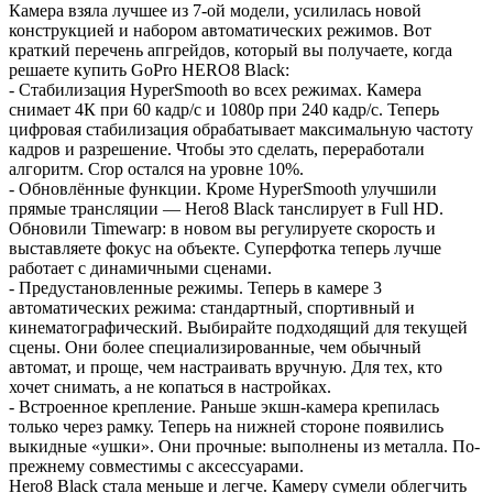
Камера взяла лучшее из 7-ой модели, усилилась новой
конструкцией и набором автоматических режимов. Вот
краткий перечень апгрейдов, который вы получаете, когда
решаете купить GoPro HERO8 Black:
- Стабилизация HyperSmooth во всех режимах. Камера
снимает 4К при 60 кадр/с и 1080p при 240 кадр/с. Теперь
цифровая стабилизация обрабатывает максимальную частоту
кадров и разрешение. Чтобы это сделать, переработали
алгоритм. Crop остался на уровне 10%.
- Обновлённые функции. Кроме HyperSmooth улучшили
прямые трансляции — Hero8 Black танслирует в Full HD.
Обновили Timewarp: в новом вы регулируете скорость и
выставляете фокус на объекте. Суперфотка теперь лучше
работает с динамичными сценами.
- Предустановленные режимы. Теперь в камере 3
автоматических режима: стандартный, спортивный и
кинематографический. Выбирайте подходящий для текущей
сцены. Они более специализированные, чем обычный
автомат, и проще, чем настраивать вручную. Для тех, кто
хочет снимать, а не копаться в настройках.
- Встроенное крепление. Раньше экшн-камера крепилась
только через рамку. Теперь на нижней стороне появились
выкидные «ушки». Они прочные: выполнены из металла. По-
прежнему совместимы с аксессуарами.
Hero8 Black стала меньше и легче. Камеру сумели облегчить