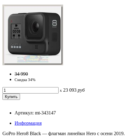
34 990
Скидка 34%
23 093
руб
x
Артикул: mt-343147
Информация
GoPro Hero8 Black — флагман линейки Hero с осени 2019.