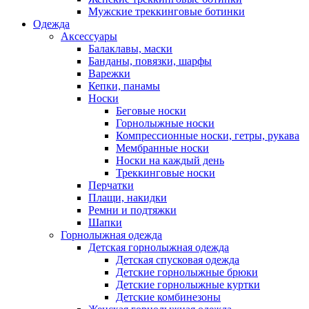
Мужские треккинговые ботинки
Одежда
Аксессуары
Балаклавы, маски
Банданы, повязки, шарфы
Варежки
Кепки, панамы
Носки
Беговые носки
Горнолыжные носки
Компрессионные носки, гетры, рукава
Мембранные носки
Носки на каждый день
Треккинговые носки
Перчатки
Плащи, накидки
Ремни и подтяжки
Шапки
Горнолыжная одежда
Детская горнолыжная одежда
Детская спусковая одежда
Детские горнолыжные брюки
Детские горнолыжные куртки
Детские комбинезоны