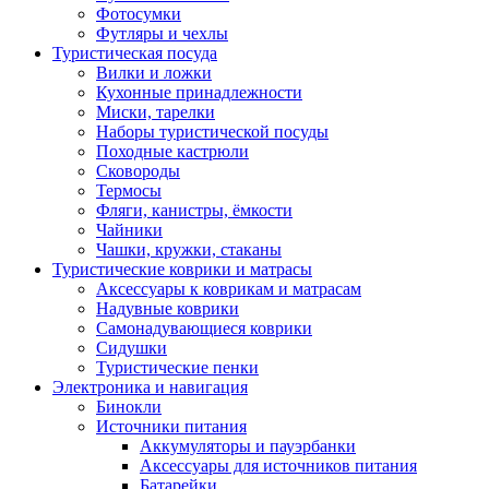
Фотосумки
Футляры и чехлы
Туристическая посуда
Вилки и ложки
Кухонные принадлежности
Миски, тарелки
Наборы туристической посуды
Походные кастрюли
Сковороды
Термосы
Фляги, канистры, ёмкости
Чайники
Чашки, кружки, стаканы
Туристические коврики и матрасы
Аксессуары к коврикам и матрасам
Надувные коврики
Самонадувающиеся коврики
Сидушки
Туристические пенки
Электроника и навигация
Бинокли
Источники питания
Аккумуляторы и пауэрбанки
Аксессуары для источников питания
Батарейки