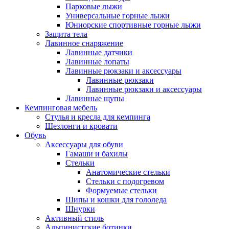
Парковые лыжи
Универсальные горные лыжи
Юниорские спортивные горные лыжи
Защита тела
Лавинное снаряжение
Лавинные датчики
Лавинные лопаты
Лавинные рюкзаки и аксессуары
Лавинные рюкзаки
Лавинные рюкзаки и аксессуары
Лавинные щупы
Кемпинговая мебель
Стулья и кресла для кемпинга
Шезлонги и кровати
Обувь
Аксессуары для обуви
Гамаши и бахилы
Стельки
Анатомические стельки
Стельки с подогревом
Формуемые стельки
Шипы и кошки для гололеда
Шнурки
Активный стиль
Альпинистские ботинки