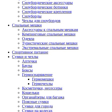
Сноубордические аксессуары
Сноубордические ботинки
Сноубордические крепления
Сноуборды
Чехлы для сноубордов
Спальные мешки
Аксессуары к спальным мешкам
Кемпинговые спальные мешки
Одеяла
Туристические спальные мешки
Экстремальные спальные мешки
Спортивное питание
Сумки и чехлы
Аптечки
Баулы
Боксы
Гермоснаряжение
Гермомешки
Гермочехлы
Косметички, несессеры
Кошельки
Органайзеры для багажа
Поясные сумки
Сумки для города
Сумки на колесах