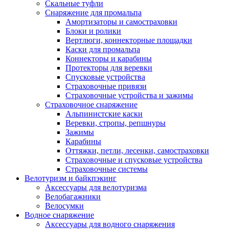
Скальные туфли
Снаряжение для промальпа
Амортизаторы и самостраховки
Блоки и ролики
Вертлюги, коннекторные площадки
Каски для промальпа
Коннекторы и карабины
Протекторы для веревки
Спусковые устройства
Страховочные привязи
Страховочные устройства и зажимы
Страховочное снаряжение
Альпинистские каски
Веревки, стропы, репшнуры
Зажимы
Карабины
Оттяжки, петли, лесенки, самостраховки
Страховочные и спусковые устройства
Страховочные системы
Велотуризм и байкпэкинг
Аксессуары для велотуризма
Велобагажники
Велосумки
Водное снаряжение
Аксессуары для водного снаряжения