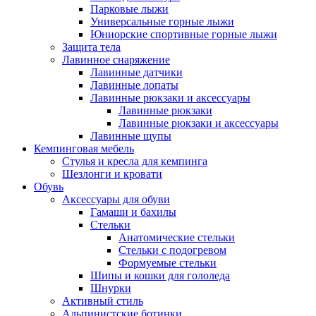
Парковые лыжи
Универсальные горные лыжи
Юниорские спортивные горные лыжи
Защита тела
Лавинное снаряжение
Лавинные датчики
Лавинные лопаты
Лавинные рюкзаки и аксессуары
Лавинные рюкзаки
Лавинные рюкзаки и аксессуары
Лавинные щупы
Кемпинговая мебель
Стулья и кресла для кемпинга
Шезлонги и кровати
Обувь
Аксессуары для обуви
Гамаши и бахилы
Стельки
Анатомические стельки
Стельки с подогревом
Формуемые стельки
Шипы и кошки для гололеда
Шнурки
Активный стиль
Альпинистские ботинки