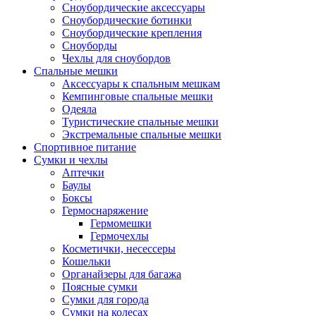
Сноубордические аксессуары
Сноубордические ботинки
Сноубордические крепления
Сноуборды
Чехлы для сноубордов
Спальные мешки
Аксессуары к спальным мешкам
Кемпинговые спальные мешки
Одеяла
Туристические спальные мешки
Экстремальные спальные мешки
Спортивное питание
Сумки и чехлы
Аптечки
Баулы
Боксы
Гермоснаряжение
Гермомешки
Гермочехлы
Косметички, несессеры
Кошельки
Органайзеры для багажа
Поясные сумки
Сумки для города
Сумки на колесах