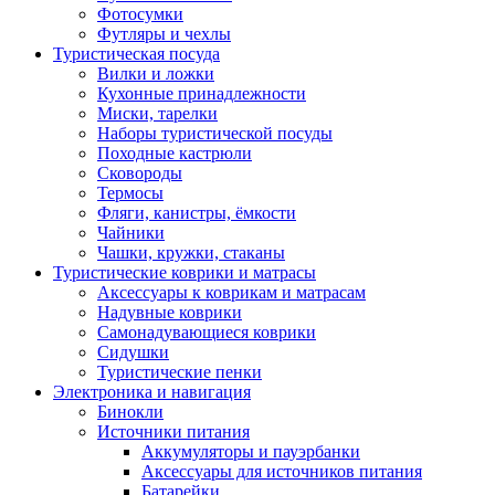
Фотосумки
Футляры и чехлы
Туристическая посуда
Вилки и ложки
Кухонные принадлежности
Миски, тарелки
Наборы туристической посуды
Походные кастрюли
Сковороды
Термосы
Фляги, канистры, ёмкости
Чайники
Чашки, кружки, стаканы
Туристические коврики и матрасы
Аксессуары к коврикам и матрасам
Надувные коврики
Самонадувающиеся коврики
Сидушки
Туристические пенки
Электроника и навигация
Бинокли
Источники питания
Аккумуляторы и пауэрбанки
Аксессуары для источников питания
Батарейки