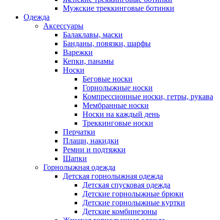
Мужские треккинговые ботинки
Одежда
Аксессуары
Балаклавы, маски
Банданы, повязки, шарфы
Варежки
Кепки, панамы
Носки
Беговые носки
Горнолыжные носки
Компрессионные носки, гетры, рукава
Мембранные носки
Носки на каждый день
Треккинговые носки
Перчатки
Плащи, накидки
Ремни и подтяжки
Шапки
Горнолыжная одежда
Детская горнолыжная одежда
Детская спусковая одежда
Детские горнолыжные брюки
Детские горнолыжные куртки
Детские комбинезоны