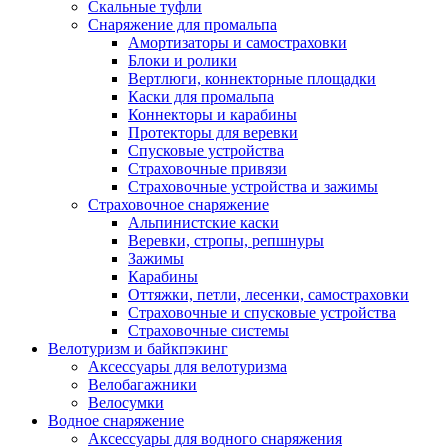
Скальные туфли
Снаряжение для промальпа
Амортизаторы и самостраховки
Блоки и ролики
Вертлюги, коннекторные площадки
Каски для промальпа
Коннекторы и карабины
Протекторы для веревки
Спусковые устройства
Страховочные привязи
Страховочные устройства и зажимы
Страховочное снаряжение
Альпинистские каски
Веревки, стропы, репшнуры
Зажимы
Карабины
Оттяжки, петли, лесенки, самостраховки
Страховочные и спусковые устройства
Страховочные системы
Велотуризм и байкпэкинг
Аксессуары для велотуризма
Велобагажники
Велосумки
Водное снаряжение
Аксессуары для водного снаряжения