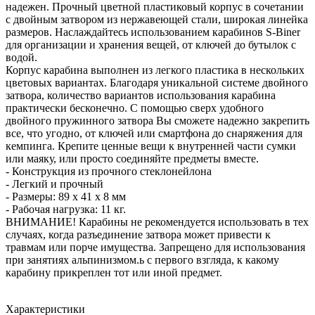
надежен. Прочный цветной пластиковый корпус в сочетании
с двойным затвором из нержавеющей стали, широкая линейка
размеров. Наслаждайтесь использованием карабинов S-Biner
для организации и хранения вещей, от ключей до бутылок с
водой.
Корпус карабина выполнен из легкого пластика в нескольких
цветовых вариантах. Благодаря уникальной системе двойного
затвора, количество вариантов использования карабина
практически бесконечно. С помощью сверх удобного
двойного пружинного затвора Вы сможете надежно закрепить
все, что угодно, от ключей или смартфона до снаряжения для
кемпинга. Крепите ценные вещи к внутренней части сумки
или маяку, или просто соединяйте предметы вместе.
- Конструкция из прочного стеклонейлона
- Легкий и прочный
- Размеры: 89 x 41 x 8 мм
- Рабочая нагрузка: 11 кг.
ВНИМАНИЕ! Карабины не рекомендуется использовать в тех
случаях, когда разъединение затвора может привести к
травмам или порче имущества. Запрещено для использования
при занятиях альпинизмом.ь с первого взгляда, к какому
карабину прикреплен тот или иной предмет.
Характеристики