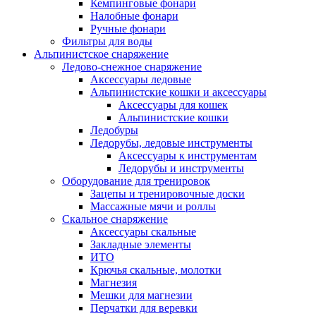
Кемпинговые фонари
Налобные фонари
Ручные фонари
Фильтры для воды
Альпинистское снаряжение
Ледово-снежное снаряжение
Аксессуары ледовые
Альпинистские кошки и аксессуары
Аксессуары для кошек
Альпинистские кошки
Ледобуры
Ледорубы, ледовые инструменты
Аксессуары к инструментам
Ледорубы и инструменты
Оборудование для тренировок
Зацепы и тренировочные доски
Массажные мячи и роллы
Скальное снаряжение
Аксессуары скальные
Закладные элементы
ИТО
Крючья скальные, молотки
Магнезия
Мешки для магнезии
Перчатки для веревки