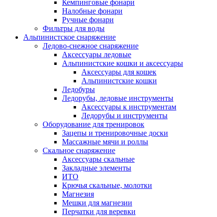
Кемпинговые фонари
Налобные фонари
Ручные фонари
Фильтры для воды
Альпинистское снаряжение
Ледово-снежное снаряжение
Аксессуары ледовые
Альпинистские кошки и аксессуары
Аксессуары для кошек
Альпинистские кошки
Ледобуры
Ледорубы, ледовые инструменты
Аксессуары к инструментам
Ледорубы и инструменты
Оборудование для тренировок
Зацепы и тренировочные доски
Массажные мячи и роллы
Скальное снаряжение
Аксессуары скальные
Закладные элементы
ИТО
Крючья скальные, молотки
Магнезия
Мешки для магнезии
Перчатки для веревки