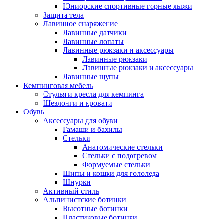
Юниорские спортивные горные лыжи
Защита тела
Лавинное снаряжение
Лавинные датчики
Лавинные лопаты
Лавинные рюкзаки и аксессуары
Лавинные рюкзаки
Лавинные рюкзаки и аксессуары
Лавинные щупы
Кемпинговая мебель
Стулья и кресла для кемпинга
Шезлонги и кровати
Обувь
Аксессуары для обуви
Гамаши и бахилы
Стельки
Анатомические стельки
Стельки с подогревом
Формуемые стельки
Шипы и кошки для гололеда
Шнурки
Активный стиль
Альпинистские ботинки
Высотные ботинки
Пластиковые ботинки