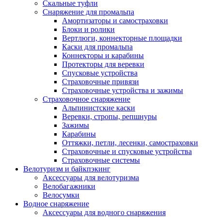
Скальные туфли
Снаряжение для промальпа
Амортизаторы и самостраховки
Блоки и ролики
Вертлюги, коннекторные площадки
Каски для промальпа
Коннекторы и карабины
Протекторы для веревки
Спусковые устройства
Страховочные привязи
Страховочные устройства и зажимы
Страховочное снаряжение
Альпинистские каски
Веревки, стропы, репшнуры
Зажимы
Карабины
Оттяжки, петли, лесенки, самостраховки
Страховочные и спусковые устройства
Страховочные системы
Велотуризм и байкпэкинг
Аксессуары для велотуризма
Велобагажники
Велосумки
Водное снаряжение
Аксессуары для водного снаряжения