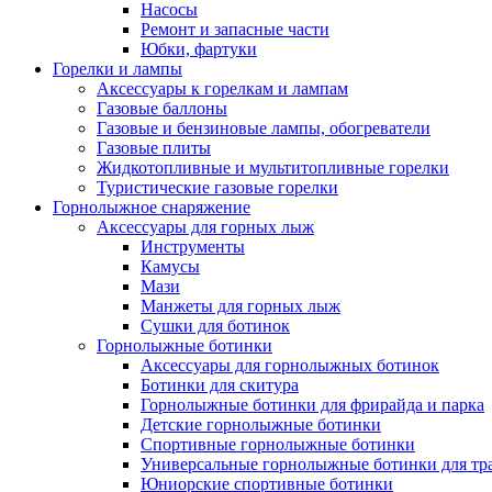
Насосы
Ремонт и запасные части
Юбки, фартуки
Горелки и лампы
Аксессуары к горелкам и лампам
Газовые баллоны
Газовые и бензиновые лампы, обогреватели
Газовые плиты
Жидкотопливные и мультитопливные горелки
Туристические газовые горелки
Горнолыжное снаряжение
Аксессуары для горных лыж
Инструменты
Камусы
Мази
Манжеты для горных лыж
Сушки для ботинок
Горнолыжные ботинки
Аксессуары для горнолыжных ботинок
Ботинки для скитура
Горнолыжные ботинки для фрирайда и парка
Детские горнолыжные ботинки
Спортивные горнолыжные ботинки
Универсальные горнолыжные ботинки для тр
Юниорские спортивные ботинки