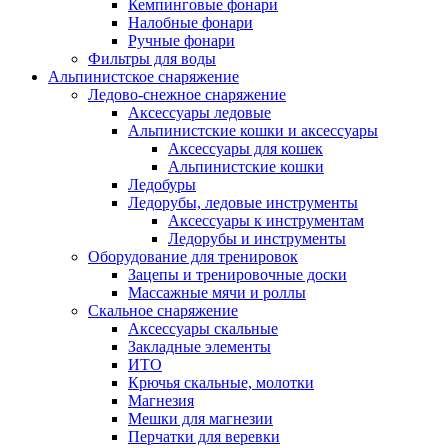
Кемпинговые фонари
Налобные фонари
Ручные фонари
Фильтры для воды
Альпинистское снаряжение
Ледово-снежное снаряжение
Аксессуары ледовые
Альпинистские кошки и аксессуары
Аксессуары для кошек
Альпинистские кошки
Ледобуры
Ледорубы, ледовые инструменты
Аксессуары к инструментам
Ледорубы и инструменты
Оборудование для тренировок
Зацепы и тренировочные доски
Массажные мячи и роллы
Скальное снаряжение
Аксессуары скальные
Закладные элементы
ИТО
Крючья скальные, молотки
Магнезия
Мешки для магнезии
Перчатки для веревки