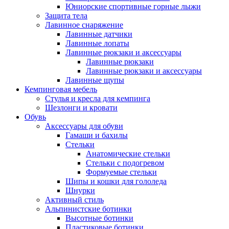
Юниорские спортивные горные лыжи
Защита тела
Лавинное снаряжение
Лавинные датчики
Лавинные лопаты
Лавинные рюкзаки и аксессуары
Лавинные рюкзаки
Лавинные рюкзаки и аксессуары
Лавинные щупы
Кемпинговая мебель
Стулья и кресла для кемпинга
Шезлонги и кровати
Обувь
Аксессуары для обуви
Гамаши и бахилы
Стельки
Анатомические стельки
Стельки с подогревом
Формуемые стельки
Шипы и кошки для гололеда
Шнурки
Активный стиль
Альпинистские ботинки
Высотные ботинки
Пластиковые ботинки