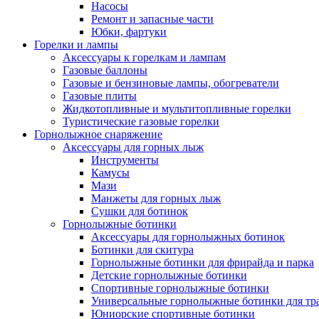
Насосы
Ремонт и запасные части
Юбки, фартуки
Горелки и лампы
Аксессуары к горелкам и лампам
Газовые баллоны
Газовые и бензиновые лампы, обогреватели
Газовые плиты
Жидкотопливные и мультитопливные горелки
Туристические газовые горелки
Горнолыжное снаряжение
Аксессуары для горных лыж
Инструменты
Камусы
Мази
Манжеты для горных лыж
Сушки для ботинок
Горнолыжные ботинки
Аксессуары для горнолыжных ботинок
Ботинки для скитура
Горнолыжные ботинки для фрирайда и парка
Детские горнолыжные ботинки
Спортивные горнолыжные ботинки
Универсальные горнолыжные ботинки для тр
Юниорские спортивные ботинки