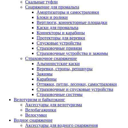
Скальные туфли
Снаряжение для промальпа
Амортизаторы и самостраховки
Блоки и ролики
Вертлюги, коннекторные площадки
Каски для промальпа
Коннекторы и карабины
Протекторы для веревки
Спусковые устройства
Страховочные привязи
Страховочные устройства и зажимы
Страховочное снаряжение
Альпинистские каски
Веревки, стропы, репшнуры
Зажимы
Карабины
Оттяжки, петли, лесенки, самостраховки
Страховочные и спусковые устройства
Страховочные системы
Велотуризм и байкпэкинг
Аксессуары для велотуризма
Велобагажники
Велосумки
Водное снаряжение
Аксессуары для водного снаряжения