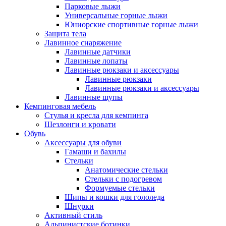
Парковые лыжи
Универсальные горные лыжи
Юниорские спортивные горные лыжи
Защита тела
Лавинное снаряжение
Лавинные датчики
Лавинные лопаты
Лавинные рюкзаки и аксессуары
Лавинные рюкзаки
Лавинные рюкзаки и аксессуары
Лавинные щупы
Кемпинговая мебель
Стулья и кресла для кемпинга
Шезлонги и кровати
Обувь
Аксессуары для обуви
Гамаши и бахилы
Стельки
Анатомические стельки
Стельки с подогревом
Формуемые стельки
Шипы и кошки для гололеда
Шнурки
Активный стиль
Альпинистские ботинки