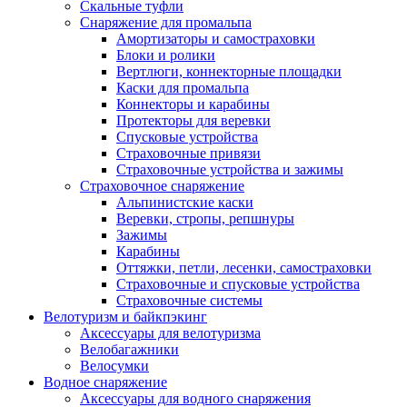
Скальные туфли
Снаряжение для промальпа
Амортизаторы и самостраховки
Блоки и ролики
Вертлюги, коннекторные площадки
Каски для промальпа
Коннекторы и карабины
Протекторы для веревки
Спусковые устройства
Страховочные привязи
Страховочные устройства и зажимы
Страховочное снаряжение
Альпинистские каски
Веревки, стропы, репшнуры
Зажимы
Карабины
Оттяжки, петли, лесенки, самостраховки
Страховочные и спусковые устройства
Страховочные системы
Велотуризм и байкпэкинг
Аксессуары для велотуризма
Велобагажники
Велосумки
Водное снаряжение
Аксессуары для водного снаряжения