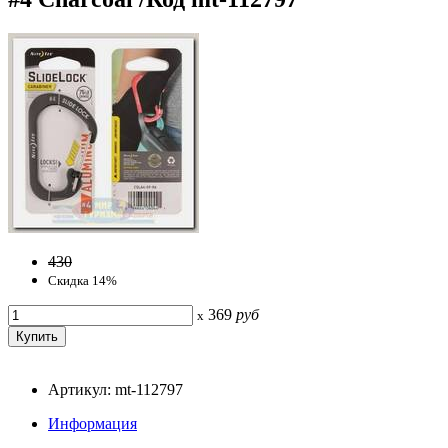
430
Скидка 14%
369
руб
x
Артикул: mt-112797
Информация