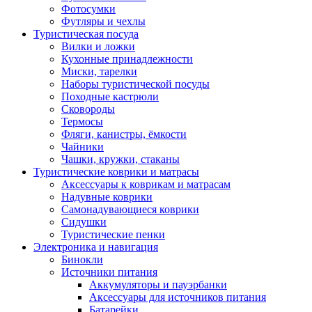
Фотосумки
Футляры и чехлы
Туристическая посуда
Вилки и ложки
Кухонные принадлежности
Миски, тарелки
Наборы туристической посуды
Походные кастрюли
Сковороды
Термосы
Фляги, канистры, ёмкости
Чайники
Чашки, кружки, стаканы
Туристические коврики и матрасы
Аксессуары к коврикам и матрасам
Надувные коврики
Самонадувающиеся коврики
Сидушки
Туристические пенки
Электроника и навигация
Бинокли
Источники питания
Аккумуляторы и пауэрбанки
Аксессуары для источников питания
Батарейки