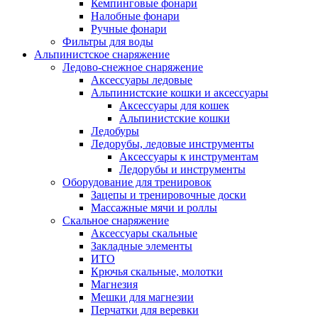
Кемпинговые фонари
Налобные фонари
Ручные фонари
Фильтры для воды
Альпинистское снаряжение
Ледово-снежное снаряжение
Аксессуары ледовые
Альпинистские кошки и аксессуары
Аксессуары для кошек
Альпинистские кошки
Ледобуры
Ледорубы, ледовые инструменты
Аксессуары к инструментам
Ледорубы и инструменты
Оборудование для тренировок
Зацепы и тренировочные доски
Массажные мячи и роллы
Скальное снаряжение
Аксессуары скальные
Закладные элементы
ИТО
Крючья скальные, молотки
Магнезия
Мешки для магнезии
Перчатки для веревки