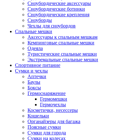
Сноубордические аксессуары
Сноубордические ботинки
Сноубордические крепления
Сноуборды
Чехлы для сноубордов
Спальные мешки
Аксессуары к спальным мешкам
Кемпинговые спальные мешки
Одеяла
Туристические спальные мешки
Экстремальные спальные мешки
Спортивное питание
Сумки и чехлы
Аптечки
Баулы
Боксы
Гермоснаряжение
Гермомешки
Гермочехлы
Косметички, несессеры
Кошельки
Органайзеры для багажа
Поясные сумки
Сумки для города
Сумки на колесах