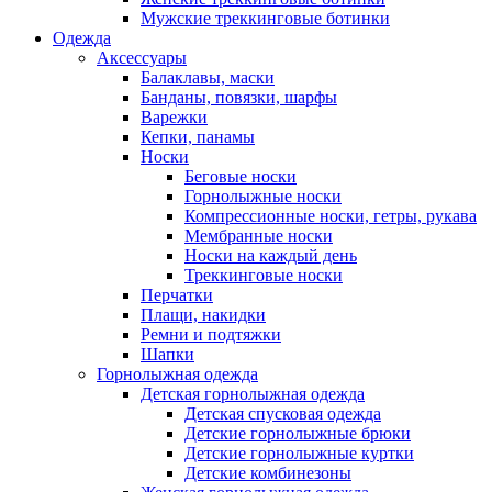
Мужские треккинговые ботинки
Одежда
Аксессуары
Балаклавы, маски
Банданы, повязки, шарфы
Варежки
Кепки, панамы
Носки
Беговые носки
Горнолыжные носки
Компрессионные носки, гетры, рукава
Мембранные носки
Носки на каждый день
Треккинговые носки
Перчатки
Плащи, накидки
Ремни и подтяжки
Шапки
Горнолыжная одежда
Детская горнолыжная одежда
Детская спусковая одежда
Детские горнолыжные брюки
Детские горнолыжные куртки
Детские комбинезоны