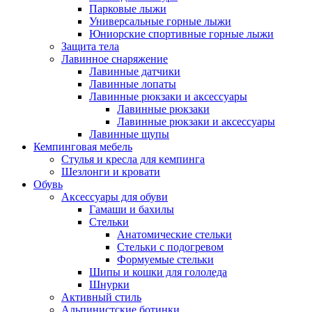
Парковые лыжи
Универсальные горные лыжи
Юниорские спортивные горные лыжи
Защита тела
Лавинное снаряжение
Лавинные датчики
Лавинные лопаты
Лавинные рюкзаки и аксессуары
Лавинные рюкзаки
Лавинные рюкзаки и аксессуары
Лавинные щупы
Кемпинговая мебель
Стулья и кресла для кемпинга
Шезлонги и кровати
Обувь
Аксессуары для обуви
Гамаши и бахилы
Стельки
Анатомические стельки
Стельки с подогревом
Формуемые стельки
Шипы и кошки для гололеда
Шнурки
Активный стиль
Альпинистские ботинки