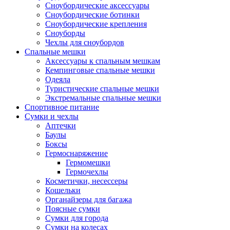
Сноубордические аксессуары
Сноубордические ботинки
Сноубордические крепления
Сноуборды
Чехлы для сноубордов
Спальные мешки
Аксессуары к спальным мешкам
Кемпинговые спальные мешки
Одеяла
Туристические спальные мешки
Экстремальные спальные мешки
Спортивное питание
Сумки и чехлы
Аптечки
Баулы
Боксы
Гермоснаряжение
Гермомешки
Гермочехлы
Косметички, несессеры
Кошельки
Органайзеры для багажа
Поясные сумки
Сумки для города
Сумки на колесах