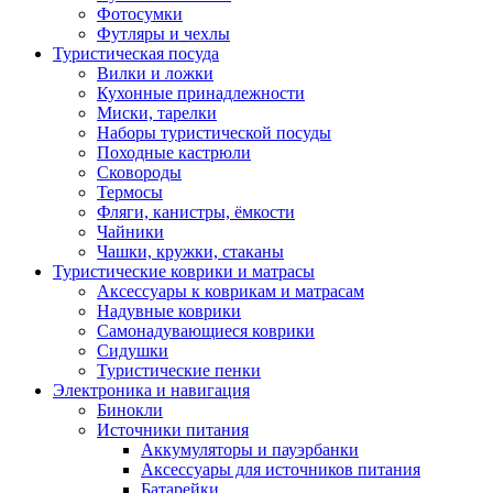
Фотосумки
Футляры и чехлы
Туристическая посуда
Вилки и ложки
Кухонные принадлежности
Миски, тарелки
Наборы туристической посуды
Походные кастрюли
Сковороды
Термосы
Фляги, канистры, ёмкости
Чайники
Чашки, кружки, стаканы
Туристические коврики и матрасы
Аксессуары к коврикам и матрасам
Надувные коврики
Самонадувающиеся коврики
Сидушки
Туристические пенки
Электроника и навигация
Бинокли
Источники питания
Аккумуляторы и пауэрбанки
Аксессуары для источников питания
Батарейки