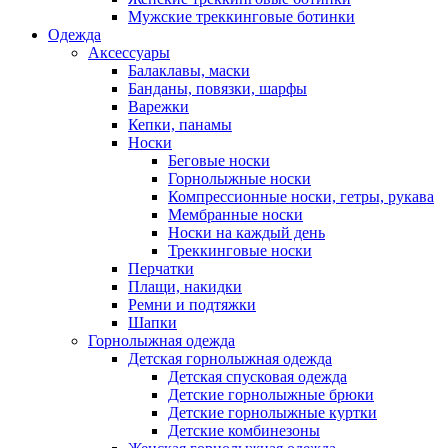
Мужские треккинговые ботинки
Одежда
Аксессуары
Балаклавы, маски
Банданы, повязки, шарфы
Варежки
Кепки, панамы
Носки
Беговые носки
Горнолыжные носки
Компрессионные носки, гетры, рукава
Мембранные носки
Носки на каждый день
Треккинговые носки
Перчатки
Плащи, накидки
Ремни и подтяжки
Шапки
Горнолыжная одежда
Детская горнолыжная одежда
Детская спусковая одежда
Детские горнолыжные брюки
Детские горнолыжные куртки
Детские комбинезоны