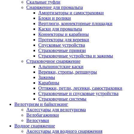
Скальные туфли
Снаряжение для промальпа
Амортизаторы и самостраховки
Блоки и ролики
Вертлюги, коннекторные площадки
Каски для промальпа
Коннекторы и карабины
Протекторы для веревки
Спусковые устройства
Страховочные привязи
Страховочные устройства и зажимы
Страховочное снаряжение
Альпинистские каски
Веревки, стропы, репшнуры
Зажимы
Карабины
Оттяжки, петли, лесенки, самостраховки
Страховочные и спусковые устройства
Страховочные системы
Велотуризм и байкпэкинг
Аксессуары для велотуризма
Велобагажники
Велосумки
Водное снаряжение
Аксессуары для водного снаряжения