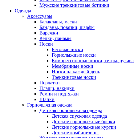
Мужские треккинговые ботинки
Одежда
Аксессуары
Балаклавы, маски
Банданы, повязки, шарфы
Варежки
Кепки, панамы
Носки
Беговые носки
Горнолыжные носки
Компрессионные носки, гетры, рукава
Мембранные носки
Носки на каждый день
Треккинговые носки
Перчатки
Плащи, накидки
Ремни и подтяжки
Шапки
Горнолыжная одежда
Детская горнолыжная одежда
Детская спусковая одежда
Детские горнолыжные брюки
Детские горнолыжные куртки
Детские комбинезоны