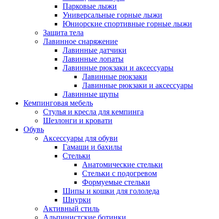
Парковые лыжи
Универсальные горные лыжи
Юниорские спортивные горные лыжи
Защита тела
Лавинное снаряжение
Лавинные датчики
Лавинные лопаты
Лавинные рюкзаки и аксессуары
Лавинные рюкзаки
Лавинные рюкзаки и аксессуары
Лавинные щупы
Кемпинговая мебель
Стулья и кресла для кемпинга
Шезлонги и кровати
Обувь
Аксессуары для обуви
Гамаши и бахилы
Стельки
Анатомические стельки
Стельки с подогревом
Формуемые стельки
Шипы и кошки для гололеда
Шнурки
Активный стиль
Альпинистские ботинки