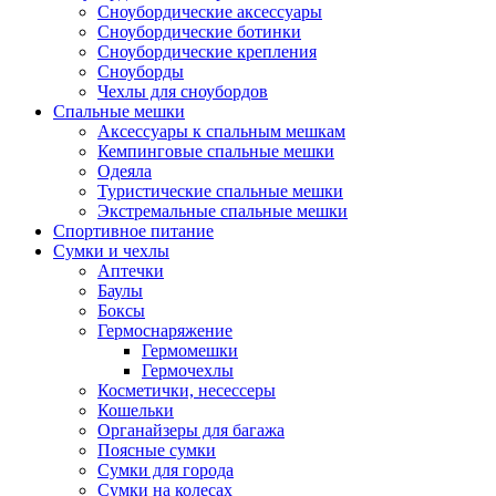
Сноубордические аксессуары
Сноубордические ботинки
Сноубордические крепления
Сноуборды
Чехлы для сноубордов
Спальные мешки
Аксессуары к спальным мешкам
Кемпинговые спальные мешки
Одеяла
Туристические спальные мешки
Экстремальные спальные мешки
Спортивное питание
Сумки и чехлы
Аптечки
Баулы
Боксы
Гермоснаряжение
Гермомешки
Гермочехлы
Косметички, несессеры
Кошельки
Органайзеры для багажа
Поясные сумки
Сумки для города
Сумки на колесах