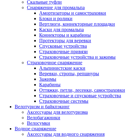
Скальные туфли
Снаряжение для промальпа
Амортизаторы и самостраховки
Блоки и ролики
Вертлюги, коннекторные площадки
Каски для промальпа
Коннекторы и карабины
Протекторы для веревки
Спусковые устройства
Страховочные привязи
Страховочные устройства и зажимы
Страховочное снаряжение
Альпинистские каски
Веревки, стропы, репшнуры
Зажимы
Карабины
Оттяжки, петли, лесенки, самостраховки
Страховочные и спусковые устройства
Страховочные системы
Велотуризм и байкпэкинг
Аксессуары для велотуризма
Велобагажники
Велосумки
Водное снаряжение
Аксессуары для водного снаряжения