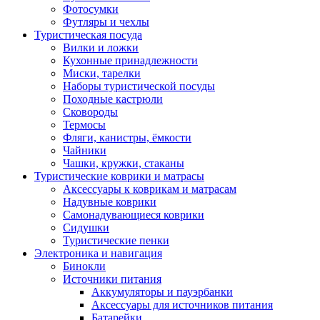
Фотосумки
Футляры и чехлы
Туристическая посуда
Вилки и ложки
Кухонные принадлежности
Миски, тарелки
Наборы туристической посуды
Походные кастрюли
Сковороды
Термосы
Фляги, канистры, ёмкости
Чайники
Чашки, кружки, стаканы
Туристические коврики и матрасы
Аксессуары к коврикам и матрасам
Надувные коврики
Самонадувающиеся коврики
Сидушки
Туристические пенки
Электроника и навигация
Бинокли
Источники питания
Аккумуляторы и пауэрбанки
Аксессуары для источников питания
Батарейки