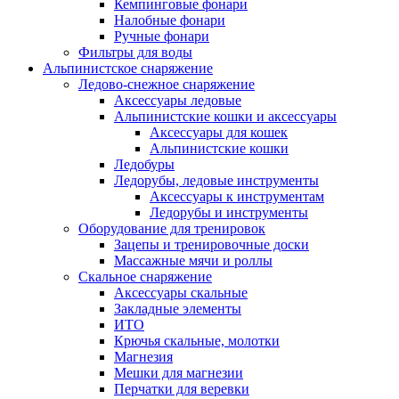
Кемпинговые фонари
Налобные фонари
Ручные фонари
Фильтры для воды
Альпинистское снаряжение
Ледово-снежное снаряжение
Аксессуары ледовые
Альпинистские кошки и аксессуары
Аксессуары для кошек
Альпинистские кошки
Ледобуры
Ледорубы, ледовые инструменты
Аксессуары к инструментам
Ледорубы и инструменты
Оборудование для тренировок
Зацепы и тренировочные доски
Массажные мячи и роллы
Скальное снаряжение
Аксессуары скальные
Закладные элементы
ИТО
Крючья скальные, молотки
Магнезия
Мешки для магнезии
Перчатки для веревки