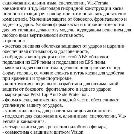
скалолазания, альпинизма, спелеологии, Via-Ferrata,
каньонинга и т.д. Благодаря гибридной конструкции каска
полностью защищает голову, при этом оставаясь достаточно
компактной. Усиленная защита от бокового, фронтального и
заднего ударов. Удобная форма каски и широкие отверстия
для вентиляции делают эту модель подходящим решением для
любого вида вертикальной активности.
- прочность:
- жесткая внешняя оболочка защищает от ударов и царапин,
обеспечивая оптимальную долговечность,
- гибридная конструкция из толстой ABS оболочки,
подкладки из EPP пены и подкладки из EPS пены,
- мягкая подвесная система идеально подстраивается под
форму головы, ее можно сложть внутрь каски для удобства
при хранении и транспортировке,
- конструкция специально разработана для оптимальной
защиты от бокового, фронтального и заднего ударов:
- маркировка Petzl Top And Side Protection,
- форма каски, заниженная в задней части, обеспечивает
усиленную защиту от ударов,
- универсальность, для различных видов активности:
- подходит для скалолазания, альпинизма, спелеологии, Via-
Ferrata и каньонинга,
- четыре клипсы для крепления налобного фонаря,
- совместима с защиным щитком Vizion,