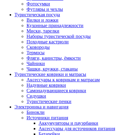
Фотосумки
Футляры и чехлы
Туристическая посуда
Вилки и ложки
Кухонные принадлежности
Миски, тарелки
Наборы туристической посуды
Походные кастрюли
Сковороды
Термосы
Фляги, канистры, ёмкости
Чайники
Чашки, кружки, стаканы
Туристические коврики и матрасы
Аксессуары к коврикам и матрасам
Надувные коврики
Самонадувающиеся коврики
Сидушки
Туристические пенки
Электроника и навигация
Бинокли
Источники питания
Аккумуляторы и пауэрбанки
Аксессуары для источников питания
Батарейки