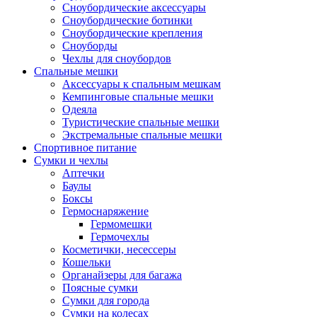
Сноубордические аксессуары
Сноубордические ботинки
Сноубордические крепления
Сноуборды
Чехлы для сноубордов
Спальные мешки
Аксессуары к спальным мешкам
Кемпинговые спальные мешки
Одеяла
Туристические спальные мешки
Экстремальные спальные мешки
Спортивное питание
Сумки и чехлы
Аптечки
Баулы
Боксы
Гермоснаряжение
Гермомешки
Гермочехлы
Косметички, несессеры
Кошельки
Органайзеры для багажа
Поясные сумки
Сумки для города
Сумки на колесах