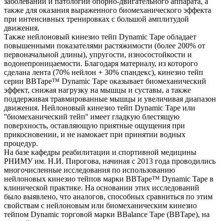
заболеваний и патологий опорно-двигательного аппарата, а
также для оказания выраженного биомеханического эффекта
при интенсивных тренировках с большой амплитудой
движения.
Также нейлоновый кинезио тейп Dynamic Tape обладает
повышенными показателями растяжимости (более 200% от
первоначальной длины), упругости, износостойкости и
водонепроницаемости. Благодаря материалу, из которого
сделана лента (70% нейлон + 30% спандекс), кинезио тейп
серии BBTape™ Dynamic Tape оказывает биомеханический
эффект, снижая нагрузку на мышцы и суставы, а также
поддерживая травмированные мышцы и увеличивая диапазон
движения. Нейлоновый кинезио тейп Dynamic Tapе или
''биомеханический тейп'' имеет гладкую блестящую
поверхность, оставляющую приятные ощущения при
прикосновении, и не намокает при принятии водных
процедур.
На базе кафедры реабилитации и спортивной медицины
РНИМУ им. Н.И. Пирогова, начиная с 2013 года проводились
многочисленные исследования по использованию
нейлоновых кинезио тейпов марки BBTape™ Dynamic Tape в
клинической практике. На основании этих исследований
было выявлено, что аналогов, способных сравниться по этим
свойствам с нейлоновым или биомеханическим кинезио
тейпом Dynamic торговой марки BBalance Tape (BBTape), на