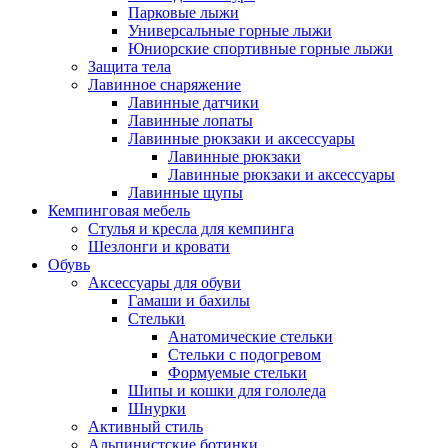
Парковые лыжи
Универсальные горные лыжи
Юниорские спортивные горные лыжи
Защита тела
Лавинное снаряжение
Лавинные датчики
Лавинные лопаты
Лавинные рюкзаки и аксессуары
Лавинные рюкзаки
Лавинные рюкзаки и аксессуары
Лавинные щупы
Кемпинговая мебель
Стулья и кресла для кемпинга
Шезлонги и кровати
Обувь
Аксессуары для обуви
Гамаши и бахилы
Стельки
Анатомические стельки
Стельки с подогревом
Формуемые стельки
Шипы и кошки для гололеда
Шнурки
Активный стиль
Альпинистские ботинки