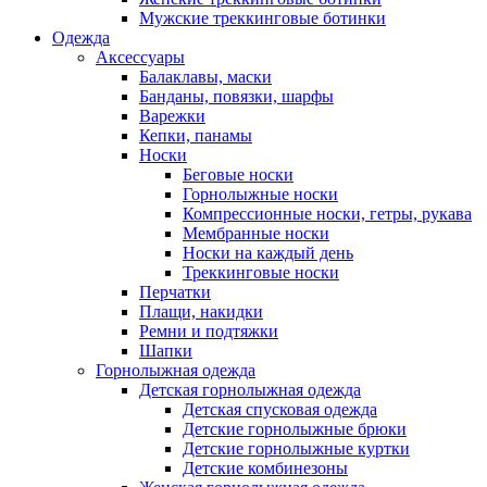
Мужские треккинговые ботинки
Одежда
Аксессуары
Балаклавы, маски
Банданы, повязки, шарфы
Варежки
Кепки, панамы
Носки
Беговые носки
Горнолыжные носки
Компрессионные носки, гетры, рукава
Мембранные носки
Носки на каждый день
Треккинговые носки
Перчатки
Плащи, накидки
Ремни и подтяжки
Шапки
Горнолыжная одежда
Детская горнолыжная одежда
Детская спусковая одежда
Детские горнолыжные брюки
Детские горнолыжные куртки
Детские комбинезоны