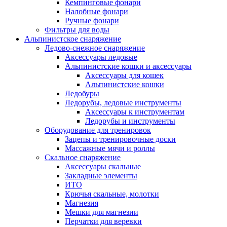
Кемпинговые фонари
Налобные фонари
Ручные фонари
Фильтры для воды
Альпинистское снаряжение
Ледово-снежное снаряжение
Аксессуары ледовые
Альпинистские кошки и аксессуары
Аксессуары для кошек
Альпинистские кошки
Ледобуры
Ледорубы, ледовые инструменты
Аксессуары к инструментам
Ледорубы и инструменты
Оборудование для тренировок
Зацепы и тренировочные доски
Массажные мячи и роллы
Скальное снаряжение
Аксессуары скальные
Закладные элементы
ИТО
Крючья скальные, молотки
Магнезия
Мешки для магнезии
Перчатки для веревки