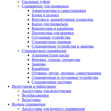
Скальные туфли
Снаряжение для промальпа
Амортизаторы и самостраховки
Блоки и ролики
Вертлюги, коннекторные площадки
Каски для промальпа
Коннекторы и карабины
Протекторы для веревки
Спусковые устройства
Страховочные привязи
Страховочные устройства и зажимы
Страховочное снаряжение
Альпинистские каски
Веревки, стропы, репшнуры
Зажимы
Карабины
Оттяжки, петли, лесенки, самостраховки
Страховочные и спусковые устройства
Страховочные системы
Велотуризм и байкпэкинг
Аксессуары для велотуризма
Велобагажники
Велосумки
Водное снаряжение
Аксессуары для водного снаряжения