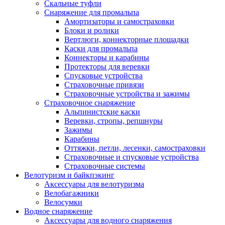
Скальные туфли
Снаряжение для промальпа
Амортизаторы и самостраховки
Блоки и ролики
Вертлюги, коннекторные площадки
Каски для промальпа
Коннекторы и карабины
Протекторы для веревки
Спусковые устройства
Страховочные привязи
Страховочные устройства и зажимы
Страховочное снаряжение
Альпинистские каски
Веревки, стропы, репшнуры
Зажимы
Карабины
Оттяжки, петли, лесенки, самостраховки
Страховочные и спусковые устройства
Страховочные системы
Велотуризм и байкпэкинг
Аксессуары для велотуризма
Велобагажники
Велосумки
Водное снаряжение
Аксессуары для водного снаряжения