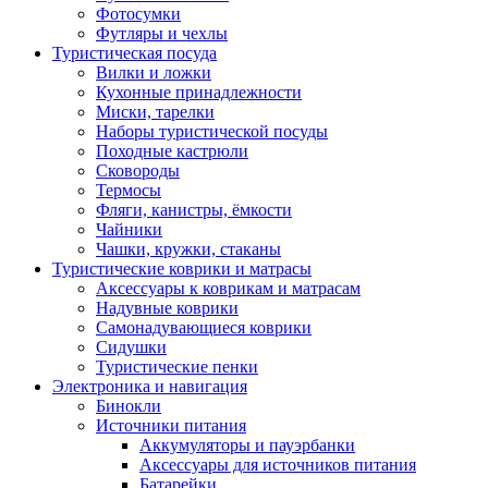
Фотосумки
Футляры и чехлы
Туристическая посуда
Вилки и ложки
Кухонные принадлежности
Миски, тарелки
Наборы туристической посуды
Походные кастрюли
Сковороды
Термосы
Фляги, канистры, ёмкости
Чайники
Чашки, кружки, стаканы
Туристические коврики и матрасы
Аксессуары к коврикам и матрасам
Надувные коврики
Самонадувающиеся коврики
Сидушки
Туристические пенки
Электроника и навигация
Бинокли
Источники питания
Аккумуляторы и пауэрбанки
Аксессуары для источников питания
Батарейки