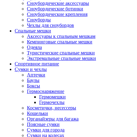
Сноубордические аксессуары
Сноубордические ботинки
Сноубордические крепления
Сноуборды
Чехлы для сноубордов
Спальные мешки
Аксессуары к спальным мешкам
Кемпинговые спальные мешки
Одеяла
Туристические спальные мешки
Экстремальные спальные мешки
Спортивное питание
Сумки и чехлы
Аптечки
Баулы
Боксы
Гермоснаряжение
Гермомешки
Гермочехлы
Косметички, несессеры
Кошельки
Органайзеры для багажа
Поясные сумки
Сумки для города
Сумки на колесах