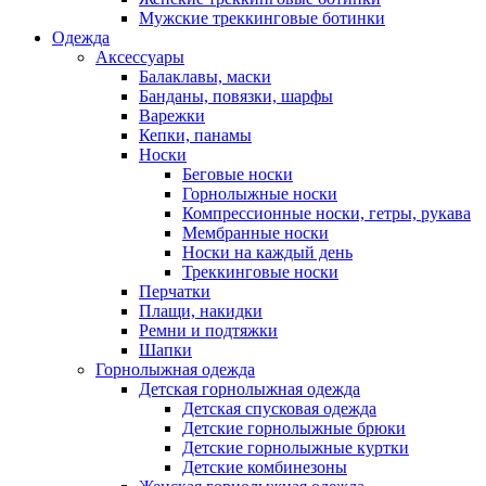
Мужские треккинговые ботинки
Одежда
Аксессуары
Балаклавы, маски
Банданы, повязки, шарфы
Варежки
Кепки, панамы
Носки
Беговые носки
Горнолыжные носки
Компрессионные носки, гетры, рукава
Мембранные носки
Носки на каждый день
Треккинговые носки
Перчатки
Плащи, накидки
Ремни и подтяжки
Шапки
Горнолыжная одежда
Детская горнолыжная одежда
Детская спусковая одежда
Детские горнолыжные брюки
Детские горнолыжные куртки
Детские комбинезоны