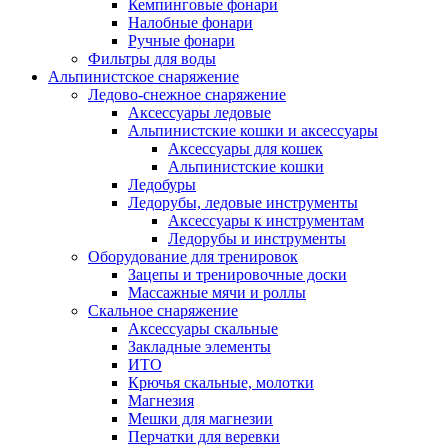
Кемпинговые фонари
Налобные фонари
Ручные фонари
Фильтры для воды
Альпинистское снаряжение
Ледово-снежное снаряжение
Аксессуары ледовые
Альпинистские кошки и аксессуары
Аксессуары для кошек
Альпинистские кошки
Ледобуры
Ледорубы, ледовые инструменты
Аксессуары к инструментам
Ледорубы и инструменты
Оборудование для тренировок
Зацепы и тренировочные доски
Массажные мячи и роллы
Скальное снаряжение
Аксессуары скальные
Закладные элементы
ИТО
Крючья скальные, молотки
Магнезия
Мешки для магнезии
Перчатки для веревки