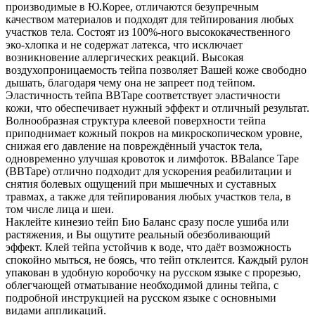
производимые в Ю.Корее, отличаются безупречным
качеством материалов и подходят для тейпирования любых
участков тела. Состоят из 100%-ного высококачественного
эко-хлопка и не содержат латекса, что исключает
возникновение аллергических реакций. Высокая
воздухопроницаемость тейпа позволяет Вашей коже свободно
дышать, благодаря чему она не запреет под тейпом.
Эластичность тейпа BBTape соответствует эластичности
кожи, что обеспечивает нужный эффект и отличный результат.
Волнообразная структура клеевой поверхности тейпа
приподнимает кожный покров на микроскопическом уровне,
снижая его давление на повреждённый участок тела,
одновременно улучшая кровоток и лимфоток. BBalance Tape
(BBTape) отлично подходит для ускорения реабилитации и
снятия болевых ощущений при мышечных и суставных
травмах, а также для тейпирования любых участков тела, в
том числе лица и шеи.
Наклейте кинезио тейп Био Баланс сразу после ушиба или
растяжения, и Вы ощутите реальный обезболивающий
эффект. Клей тейпа устойчив к воде, что даёт возможность
спокойно мыться, не боясь, что тейп отклеится. Каждый рулон
упакован в удобную коробочку на русском языке с прорезью,
облегчающей отматывание необходимой длины тейпа, с
подробной инструкцией на русском языке с основными
видами аппликаций.