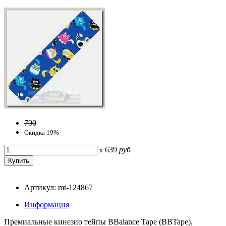
790
Скидка 19%
639
руб
x
Артикул: mt-124867
Информация
Премиальные кинезио тейпы BBalance Tape (BBTape),