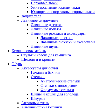
Парковые лыжи
Универсальные горные лыжи
Юниорские спортивные горные лыжи
Защита тела
Лавинное снаряжение
Лавинные датчики
Лавинные лопаты
Лавинные рюкзаки и аксессуары
Лавинные рюкзаки
Лавинные рюкзаки и аксессуары
Лавинные щупы
Кемпинговая мебель
Стулья и кресла для кемпинга
Шезлонги и кровати
Обувь
Аксессуары для обуви
Гамаши и бахилы
Стельки
Анатомические стельки
Стельки с подогревом
Формуемые стельки
Шипы и кошки для гололеда
Шнурки
Активный стиль
Альпинистские ботинки