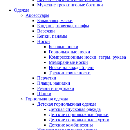
Мужские треккинговые ботинки
Одежда
Аксессуары
Балаклавы, маски
Банданы, повязки, шарфы
Варежки
Кепки, панамы
Носки
Беговые носки
Горнолыжные носки
Компрессионные носки, гетры, рукава
Мембранные носки
Носки на каждый день
Треккинговые носки
Перчатки
Плащи, накидки
Ремни и подтяжки
Шапки
Горнолыжная одежда
Детская горнолыжная одежда
Детская спусковая одежда
Детские горнолыжные брюки
Детские горнолыжные куртки
Детские комбинезоны