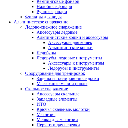
Кемпинговые фонари
Налобные фонари
Ручные фонари
Фильтры для воды
Альпинистское снаряжение
Ледово-снежное снаряжение
Аксессуары ледовые
Альпинистские кошки и аксессуары
Аксессуары для кошек
Альпинистские кошки
Ледобуры
Ледорубы, ледовые инструменты
Аксессуары к инструментам
Ледорубы и инструменты
Оборудование для тренировок
Зацепы и тренировочные доски
Массажные мячи и роллы
Скальное снаряжение
Аксессуары скальные
Закладные элементы
ИТО
Крючья скальные, молотки
Магнезия
Мешки для магнезии
Перчатки для веревки