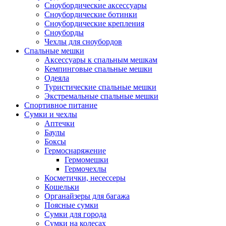
Сноубордические аксессуары
Сноубордические ботинки
Сноубордические крепления
Сноуборды
Чехлы для сноубордов
Спальные мешки
Аксессуары к спальным мешкам
Кемпинговые спальные мешки
Одеяла
Туристические спальные мешки
Экстремальные спальные мешки
Спортивное питание
Сумки и чехлы
Аптечки
Баулы
Боксы
Гермоснаряжение
Гермомешки
Гермочехлы
Косметички, несессеры
Кошельки
Органайзеры для багажа
Поясные сумки
Сумки для города
Сумки на колесах