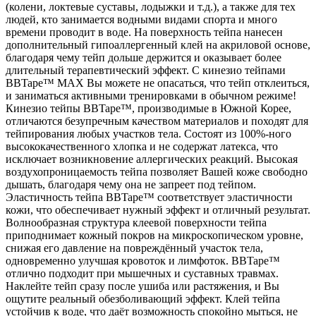
(колени, локтевые суставы, лодыжки и т.д.), а также для тех
людей, кто занимается водными видами спорта и много
времени проводит в воде. На поверхность тейпа нанесен
дополнительный гипоаллергенный клей на акриловой основе,
благодаря чему тейп дольше держится и оказывает более
длительный терапевтический эффект. С кинезио тейпами
BBTape™ MAX Вы можете не опасаться, что тейп отклеиться,
и заниматься активными тренировками в обычном режиме!
Кинезио тейпы BBTape™, производимые в Южной Корее,
отличаются безупречным качеством материалов и походят для
тейпирования любых участков тела. Состоят из 100%-ного
высококачественного хлопка и не содержат латекса, что
исключает возникновение аллергических реакций. Высокая
воздухопроницаемость тейпа позволяет Вашей коже свободно
дышать, благодаря чему она не запреет под тейпом.
Эластичность тейпа BBTape™ соответствует эластичности
кожи, что обеспечивает нужный эффект и отличный результат.
Волнообразная структура клеевой поверхности тейпа
приподнимает кожный покров на микроскопическом уровне,
снижая его давление на повреждённый участок тела,
одновременно улучшая кровоток и лимфоток. BBTape™
отлично подходит при мышечных и суставных травмах.
Наклейте тейп сразу после ушиба или растяжения, и Вы
ощутите реальный обезболивающий эффект. Клей тейпа
устойчив к воде, что даёт возможность спокойно мыться, не