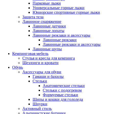
Парковые лыжи
Универсальные горные лыжи
Юниорские спортивные горные лыжи
Защита тела
Лавинное снаряжение
Лавинные датчики
Лавинные лопаты
Лавинные рюкзаки и аксессуары
Лавинные рюкзаки
Лавинные рюкзаки и аксессуары
Лавинные щупы
Кемпинговая мебель
Стулья и кресла для кемпинга
Шезлонги и кровати
Обувь
Аксессуары для обуви
Гамаши и бахилы
Стельки
Анатомические стельки
Стельки с подогревом
Формуемые стельки
Шипы и кошки для гололеда
Шнурки
Активный стиль
Альпинистские ботинки