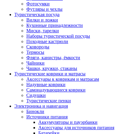
Фотосумки
Футляры и чехлы
Туристическая посуда
Вилки и ложки
Кухонные принадлежности
Миски, тарелки
Наборы туристической посуды
Походные кастрюли
Сковороды
Термосы
Фляги, канистры, ёмкости
Чайники
Чашки, кружки, стаканы
Туристические коврики и матрасы
Аксессуары к коврикам и матрасам
Надувные коврики
Самонадувающиеся коврики
Сидушки
Туристические пенки
Электроника и навигация
Бинокли
Источники питания
Аккумуляторы и пауэрбанки
Аксессуары для источников питания
Батарейки