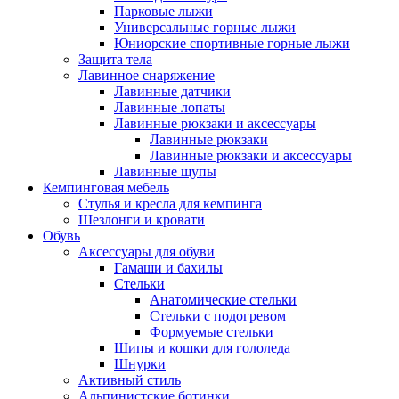
Парковые лыжи
Универсальные горные лыжи
Юниорские спортивные горные лыжи
Защита тела
Лавинное снаряжение
Лавинные датчики
Лавинные лопаты
Лавинные рюкзаки и аксессуары
Лавинные рюкзаки
Лавинные рюкзаки и аксессуары
Лавинные щупы
Кемпинговая мебель
Стулья и кресла для кемпинга
Шезлонги и кровати
Обувь
Аксессуары для обуви
Гамаши и бахилы
Стельки
Анатомические стельки
Стельки с подогревом
Формуемые стельки
Шипы и кошки для гололеда
Шнурки
Активный стиль
Альпинистские ботинки