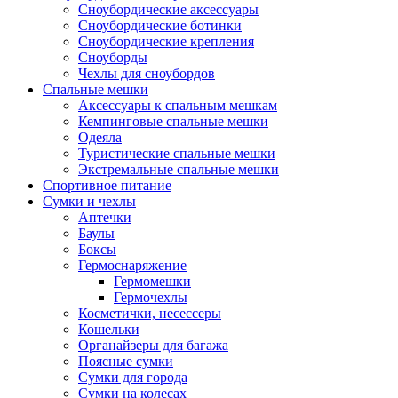
Сноубордические аксессуары
Сноубордические ботинки
Сноубордические крепления
Сноуборды
Чехлы для сноубордов
Спальные мешки
Аксессуары к спальным мешкам
Кемпинговые спальные мешки
Одеяла
Туристические спальные мешки
Экстремальные спальные мешки
Спортивное питание
Сумки и чехлы
Аптечки
Баулы
Боксы
Гермоснаряжение
Гермомешки
Гермочехлы
Косметички, несессеры
Кошельки
Органайзеры для багажа
Поясные сумки
Сумки для города
Сумки на колесах