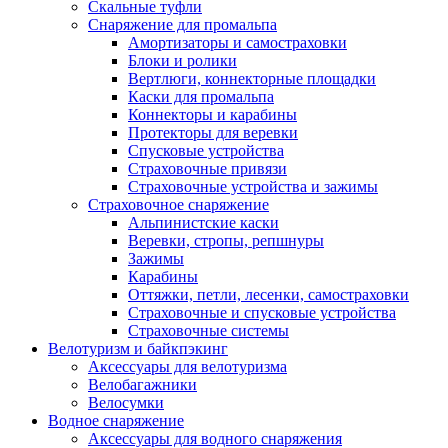
Скальные туфли
Снаряжение для промальпа
Амортизаторы и самостраховки
Блоки и ролики
Вертлюги, коннекторные площадки
Каски для промальпа
Коннекторы и карабины
Протекторы для веревки
Спусковые устройства
Страховочные привязи
Страховочные устройства и зажимы
Страховочное снаряжение
Альпинистские каски
Веревки, стропы, репшнуры
Зажимы
Карабины
Оттяжки, петли, лесенки, самостраховки
Страховочные и спусковые устройства
Страховочные системы
Велотуризм и байкпэкинг
Аксессуары для велотуризма
Велобагажники
Велосумки
Водное снаряжение
Аксессуары для водного снаряжения