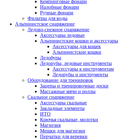
Кемпинговые фонари
Налобные фонари
Ручные фонари
Фильтры для воды
Альпинистское снаряжение
Ледово-снежное снаряжение
Аксессуары ледовые
Альпинистские кошки и аксессуары
Аксессуары для кошек
Альпинистские кошки
Ледобуры
Ледорубы, ледовые инструменты
Аксессуары к инструментам
Ледорубы и инструменты
Оборудование для тренировок
Зацепы и тренировочные доски
Массажные мячи и роллы
Скальное снаряжение
Аксессуары скальные
Закладные элементы
ИТО
Крючья скальные, молотки
Магнезия
Мешки для магнезии
Перчатки для веревки