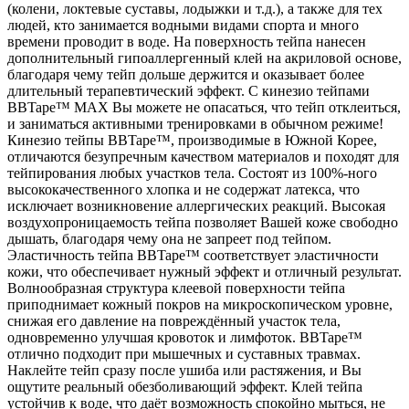
(колени, локтевые суставы, лодыжки и т.д.), а также для тех
людей, кто занимается водными видами спорта и много
времени проводит в воде. На поверхность тейпа нанесен
дополнительный гипоаллергенный клей на акриловой основе,
благодаря чему тейп дольше держится и оказывает более
длительный терапевтический эффект. С кинезио тейпами
BBTape™ MAX Вы можете не опасаться, что тейп отклеиться,
и заниматься активными тренировками в обычном режиме!
Кинезио тейпы BBTape™, производимые в Южной Корее,
отличаются безупречным качеством материалов и походят для
тейпирования любых участков тела. Состоят из 100%-ного
высококачественного хлопка и не содержат латекса, что
исключает возникновение аллергических реакций. Высокая
воздухопроницаемость тейпа позволяет Вашей коже свободно
дышать, благодаря чему она не запреет под тейпом.
Эластичность тейпа BBTape™ соответствует эластичности
кожи, что обеспечивает нужный эффект и отличный результат.
Волнообразная структура клеевой поверхности тейпа
приподнимает кожный покров на микроскопическом уровне,
снижая его давление на повреждённый участок тела,
одновременно улучшая кровоток и лимфоток. BBTape™
отлично подходит при мышечных и суставных травмах.
Наклейте тейп сразу после ушиба или растяжения, и Вы
ощутите реальный обезболивающий эффект. Клей тейпа
устойчив к воде, что даёт возможность спокойно мыться, не