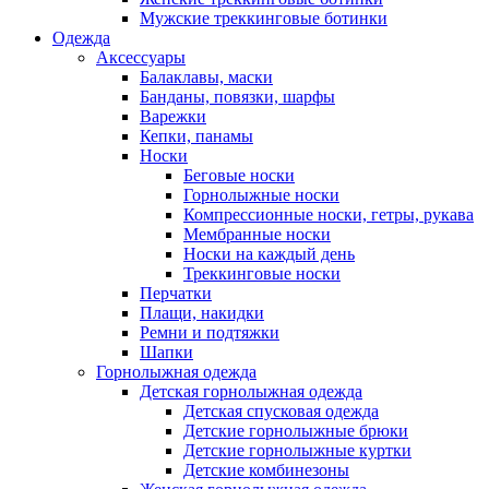
Мужские треккинговые ботинки
Одежда
Аксессуары
Балаклавы, маски
Банданы, повязки, шарфы
Варежки
Кепки, панамы
Носки
Беговые носки
Горнолыжные носки
Компрессионные носки, гетры, рукава
Мембранные носки
Носки на каждый день
Треккинговые носки
Перчатки
Плащи, накидки
Ремни и подтяжки
Шапки
Горнолыжная одежда
Детская горнолыжная одежда
Детская спусковая одежда
Детские горнолыжные брюки
Детские горнолыжные куртки
Детские комбинезоны