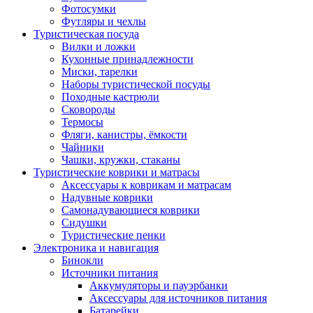
Фотосумки
Футляры и чехлы
Туристическая посуда
Вилки и ложки
Кухонные принадлежности
Миски, тарелки
Наборы туристической посуды
Походные кастрюли
Сковороды
Термосы
Фляги, канистры, ёмкости
Чайники
Чашки, кружки, стаканы
Туристические коврики и матрасы
Аксессуары к коврикам и матрасам
Надувные коврики
Самонадувающиеся коврики
Сидушки
Туристические пенки
Электроника и навигация
Бинокли
Источники питания
Аккумуляторы и пауэрбанки
Аксессуары для источников питания
Батарейки