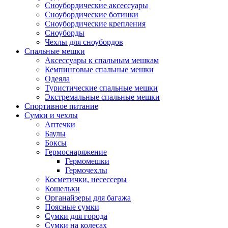
Сноубордические аксессуары
Сноубордические ботинки
Сноубордические крепления
Сноуборды
Чехлы для сноубордов
Спальные мешки
Аксессуары к спальным мешкам
Кемпинговые спальные мешки
Одеяла
Туристические спальные мешки
Экстремальные спальные мешки
Спортивное питание
Сумки и чехлы
Аптечки
Баулы
Боксы
Гермоснаряжение
Гермомешки
Гермочехлы
Косметички, несессеры
Кошельки
Органайзеры для багажа
Поясные сумки
Сумки для города
Сумки на колесах