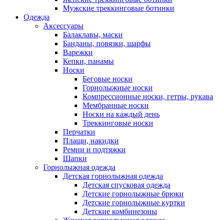
Мужские треккинговые ботинки
Одежда
Аксессуары
Балаклавы, маски
Банданы, повязки, шарфы
Варежки
Кепки, панамы
Носки
Беговые носки
Горнолыжные носки
Компрессионные носки, гетры, рукава
Мембранные носки
Носки на каждый день
Треккинговые носки
Перчатки
Плащи, накидки
Ремни и подтяжки
Шапки
Горнолыжная одежда
Детская горнолыжная одежда
Детская спусковая одежда
Детские горнолыжные брюки
Детские горнолыжные куртки
Детские комбинезоны