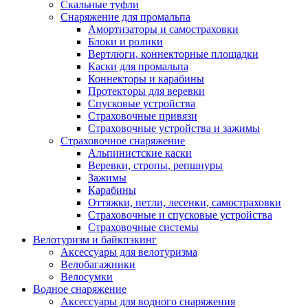
Скальные туфли
Снаряжение для промальпа
Амортизаторы и самостраховки
Блоки и ролики
Вертлюги, коннекторные площадки
Каски для промальпа
Коннекторы и карабины
Протекторы для веревки
Спусковые устройства
Страховочные привязи
Страховочные устройства и зажимы
Страховочное снаряжение
Альпинистские каски
Веревки, стропы, репшнуры
Зажимы
Карабины
Оттяжки, петли, лесенки, самостраховки
Страховочные и спусковые устройства
Страховочные системы
Велотуризм и байкпэкинг
Аксессуары для велотуризма
Велобагажники
Велосумки
Водное снаряжение
Аксессуары для водного снаряжения