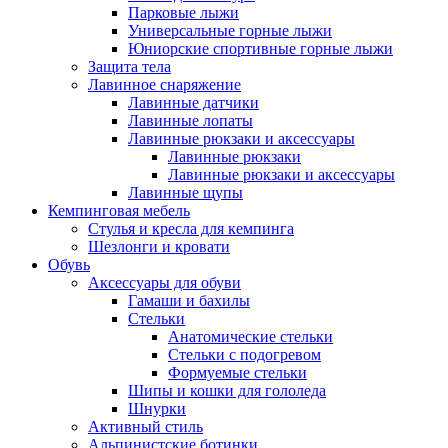
Парковые лыжи
Универсальные горные лыжи
Юниорские спортивные горные лыжи
Защита тела
Лавинное снаряжение
Лавинные датчики
Лавинные лопаты
Лавинные рюкзаки и аксессуары
Лавинные рюкзаки
Лавинные рюкзаки и аксессуары
Лавинные щупы
Кемпинговая мебель
Стулья и кресла для кемпинга
Шезлонги и кровати
Обувь
Аксессуары для обуви
Гамаши и бахилы
Стельки
Анатомические стельки
Стельки с подогревом
Формуемые стельки
Шипы и кошки для гололеда
Шнурки
Активный стиль
Альпинистские ботинки