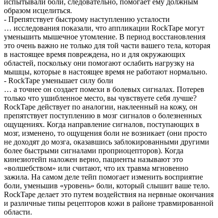
испытывали боли, следовательно, помогает ему должным
образом исцелиться.
- Препятствует быстрому наступлению усталости
… исследования показали, что аппликации RockTape могут
уменьшить мышечное утомление. В период восстановления
это очень важно не только для той части вашего тела, которая
в настоящее время повреждена, но и для окружающих
областей, поскольку они помогают ослабить нагрузку на
мышцы, которые в настоящее время не работают нормально.
- RockTape уменьшает силу боли
… а точнее он создает помехи в болевых сигналах. Потерев
только что ушибленное место, вы чувствуете себя лучше?
RockTape действует по аналогии, наклеенный на кожу, он
препятствует поступлению в мозг сигналов о болезненных
ощущениях. Когда направление сигналов, поступающих в
мозг, изменено, то ощущения боли не возникает (они просто
не доходят до мозга, оказавшись заблокированными другими
более быстрыми сигналами проприоцепторов). Когда
кинезиотейп наложен верно, пациенты называют это
«волшебством» или считают, что их травма мгновенно
зажила. На самом деле тейп помогает изменить восприятие
боли, уменьшив «уровень» боли, который слышит ваше тело.
RockTape делает это путем воздействия на нервные окончания
и различные типы рецепторов кожи в районе травмированной
области.