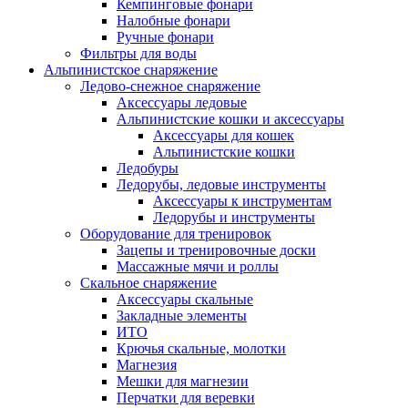
Кемпинговые фонари
Налобные фонари
Ручные фонари
Фильтры для воды
Альпинистское снаряжение
Ледово-снежное снаряжение
Аксессуары ледовые
Альпинистские кошки и аксессуары
Аксессуары для кошек
Альпинистские кошки
Ледобуры
Ледорубы, ледовые инструменты
Аксессуары к инструментам
Ледорубы и инструменты
Оборудование для тренировок
Зацепы и тренировочные доски
Массажные мячи и роллы
Скальное снаряжение
Аксессуары скальные
Закладные элементы
ИТО
Крючья скальные, молотки
Магнезия
Мешки для магнезии
Перчатки для веревки