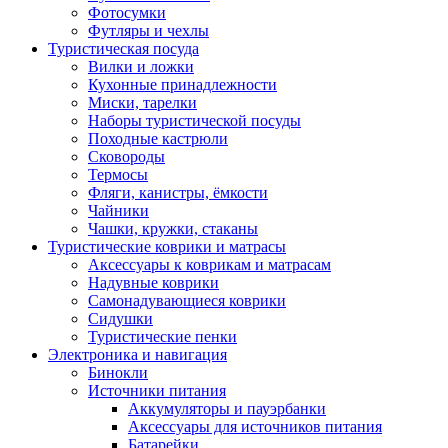
Фотосумки
Футляры и чехлы
Туристическая посуда
Вилки и ложки
Кухонные принадлежности
Миски, тарелки
Наборы туристической посуды
Походные кастрюли
Сковороды
Термосы
Фляги, канистры, ёмкости
Чайники
Чашки, кружки, стаканы
Туристические коврики и матрасы
Аксессуары к коврикам и матрасам
Надувные коврики
Самонадувающиеся коврики
Сидушки
Туристические пенки
Электроника и навигация
Бинокли
Источники питания
Аккумуляторы и пауэрбанки
Аксессуары для источников питания
Батарейки