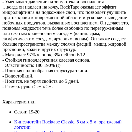
- Уменьшает давление на зону отека и воспаления
…когда он наклеен на кожу, RockTape оказывает эффект
микролифтинга на подкожные слои, что позволяет улучшить
приток крови к поврежденной области и ускоряет выведение
побочных продуктов, вызванных воспалением. Он делает это,
позволяя жидкости течь более свободно по перегруженным
или сжатым кровеносным сосудам (капиллярам,
лимфатическим сосудам, артериям, венам). Он также создает
больше пространства между слоями фасций, мышц, жировой
прослойки, кожи и других структур.
- Материал: 97% хлопок, 3% нейлон 6/12.
- Стойкая гипоаллергенная клеевая основа.
- Эластичность: 180-190% (!).
- Плотная волнообразная структура ткани.
- Водостойкий.
- Носится, не теряя свойств до 5 дней.
- Размер: рулон 5см х 5м.
Характеристики
Сезон: 19-20
Кинезиотейп Rocktape Classic, 5 см х 5 м, оранжевый
логотип