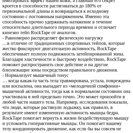
имитировать эффект нашей кожи, а главный его секрет
кроется в способности растягиваться до 180% от
первоначальной длины и возвращаться к исходному
состоянию с постоянным напряжением. Именно эта
способность прочно удерживать натяжение в течение
относительно длительного периода времени и отличает
кинезио тейп RockTape от аналогов.
- Равномерно распределяет физическую нагрузку
…в отличие от традиционных спортивных тейпов, которые
жестко фиксируют двигательную активность, RockTape
обеспечивает полную подвижность затейпированной зоны.
Благодаря эластичности и быстрому воздействию, RockTape
поможет распространить свое действие и на другие
близлежащие зоны посредством правильного движения.
- Нормализует мышечный тонус
… когда какая-та часть тела травмирована, устала, повреждена
или воспалена, она выпадает из «мелодичной симфонии»
мышечной активности, тогда как в нормальном состоянии она
участвовала в ней предельно точно. Это может произойти в
любой части нашего тела. Например, исследования показали,
что люди, которые растянули лодыжку, как правило, в
результате имеют измененную активность мышцы бедра.
RockTape помогает вернуть к жизни бездействующую мышцу
и успокоить гиперактивные мышцы. Он помогает вашему
телу координировать движение, как если бы вы совсем не