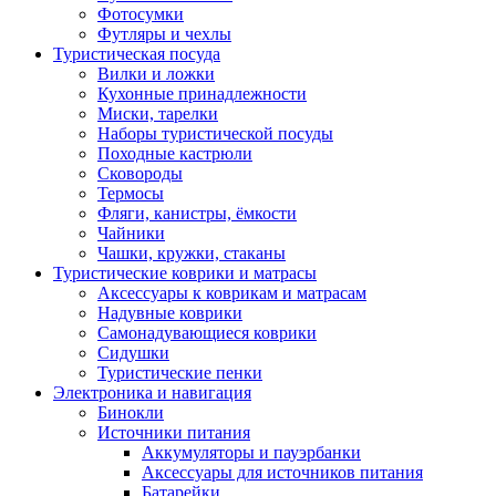
Фотосумки
Футляры и чехлы
Туристическая посуда
Вилки и ложки
Кухонные принадлежности
Миски, тарелки
Наборы туристической посуды
Походные кастрюли
Сковороды
Термосы
Фляги, канистры, ёмкости
Чайники
Чашки, кружки, стаканы
Туристические коврики и матрасы
Аксессуары к коврикам и матрасам
Надувные коврики
Самонадувающиеся коврики
Сидушки
Туристические пенки
Электроника и навигация
Бинокли
Источники питания
Аккумуляторы и пауэрбанки
Аксессуары для источников питания
Батарейки