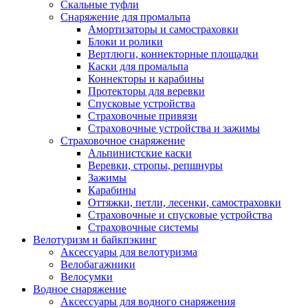
Скальные туфли
Снаряжение для промальпа
Амортизаторы и самостраховки
Блоки и ролики
Вертлюги, коннекторные площадки
Каски для промальпа
Коннекторы и карабины
Протекторы для веревки
Спусковые устройства
Страховочные привязи
Страховочные устройства и зажимы
Страховочное снаряжение
Альпинистские каски
Веревки, стропы, репшнуры
Зажимы
Карабины
Оттяжки, петли, лесенки, самостраховки
Страховочные и спусковые устройства
Страховочные системы
Велотуризм и байкпэкинг
Аксессуары для велотуризма
Велобагажники
Велосумки
Водное снаряжение
Аксессуары для водного снаряжения