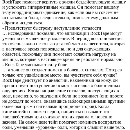
RockTape помогает вернуть к жизни бездействующую мышцу
и успокоить гиперактивные мышцы. Он помогает вашему
телу координировать движение, как если бы вы совсем не
испытывали боли, следовательно, помогает ему должным
образом исцелиться.
- Препятствует быстрому наступлению усталости
… исследования показали, что аппликации RockTape могут
уменьшить мышечное утомление. В период восстановления
это очень важно не только для той части вашего тела, которая
в настоящее время повреждена, но и для окружающих
областей, поскольку они помогают ослабить нагрузку на
мышцы, которые в настоящее время не работают нормально.
- RockTape уменьшает силу боли
… а точнее он создает помехи в болевых сигналах. Потерев
только что ушибленное место, вы чувствуете себя лучше?
RockTape действует по аналогии, наклеенный на кожу, он
препятствует поступлению в мозг сигналов о болезненных
ощущениях. Когда направление сигналов, поступающих в
мозг, изменено, то ощущения боли не возникает (они просто
не доходят до мозга, оказавшись заблокированными другими
более быстрыми сигналами проприоцепторов). Когда
кинезиотейп наложен верно, пациенты называют это
«волшебством» или считают, что их травма мгновенно
зажила. На самом деле тейп помогает изменить восприятие
боли, уменьшив «уровень» боли, который слышит ваше тело.