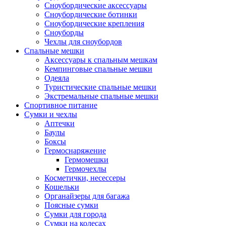
Сноубордические аксессуары
Сноубордические ботинки
Сноубордические крепления
Сноуборды
Чехлы для сноубордов
Спальные мешки
Аксессуары к спальным мешкам
Кемпинговые спальные мешки
Одеяла
Туристические спальные мешки
Экстремальные спальные мешки
Спортивное питание
Сумки и чехлы
Аптечки
Баулы
Боксы
Гермоснаряжение
Гермомешки
Гермочехлы
Косметички, несессеры
Кошельки
Органайзеры для багажа
Поясные сумки
Сумки для города
Сумки на колесах