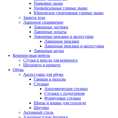
Парковые лыжи
Универсальные горные лыжи
Юниорские спортивные горные лыжи
Защита тела
Лавинное снаряжение
Лавинные датчики
Лавинные лопаты
Лавинные рюкзаки и аксессуары
Лавинные рюкзаки
Лавинные рюкзаки и аксессуары
Лавинные щупы
Кемпинговая мебель
Стулья и кресла для кемпинга
Шезлонги и кровати
Обувь
Аксессуары для обуви
Гамаши и бахилы
Стельки
Анатомические стельки
Стельки с подогревом
Формуемые стельки
Шипы и кошки для гололеда
Шнурки
Активный стиль
Альпинистские ботинки