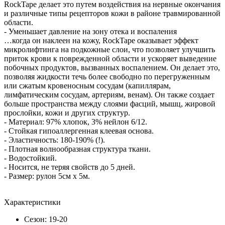
RockTape делает это путем воздействия на нервные окончания
и различные типы рецепторов кожи в районе травмированной
области.
- Уменьшает давление на зону отека и воспаления
…когда он наклеен на кожу, RockTape оказывает эффект
микролифтинга на подкожные слои, что позволяет улучшить
приток крови к поврежденной области и ускоряет выведение
побочных продуктов, вызванных воспалением. Он делает это,
позволяя жидкости течь более свободно по перегруженным
или сжатым кровеносным сосудам (капиллярам,
лимфатическим сосудам, артериям, венам). Он также создает
больше пространства между слоями фасций, мышц, жировой
прослойки, кожи и других структур.
- Материал: 97% хлопок, 3% нейлон 6/12.
- Стойкая гипоаллергенная клеевая основа.
- Эластичность: 180-190% (!).
- Плотная волнообразная структура ткани.
- Водостойкий.
- Носится, не теряя свойств до 5 дней.
- Размер: рулон 5см х 5м.
Характеристики
Сезон: 19-20