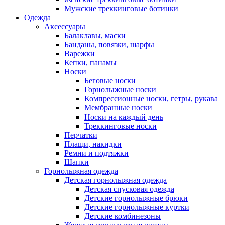
Мужские треккинговые ботинки
Одежда
Аксессуары
Балаклавы, маски
Банданы, повязки, шарфы
Варежки
Кепки, панамы
Носки
Беговые носки
Горнолыжные носки
Компрессионные носки, гетры, рукава
Мембранные носки
Носки на каждый день
Треккинговые носки
Перчатки
Плащи, накидки
Ремни и подтяжки
Шапки
Горнолыжная одежда
Детская горнолыжная одежда
Детская спусковая одежда
Детские горнолыжные брюки
Детские горнолыжные куртки
Детские комбинезоны