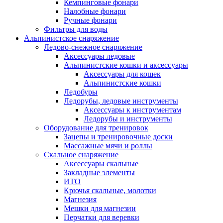
Кемпинговые фонари
Налобные фонари
Ручные фонари
Фильтры для воды
Альпинистское снаряжение
Ледово-снежное снаряжение
Аксессуары ледовые
Альпинистские кошки и аксессуары
Аксессуары для кошек
Альпинистские кошки
Ледобуры
Ледорубы, ледовые инструменты
Аксессуары к инструментам
Ледорубы и инструменты
Оборудование для тренировок
Зацепы и тренировочные доски
Массажные мячи и роллы
Скальное снаряжение
Аксессуары скальные
Закладные элементы
ИТО
Крючья скальные, молотки
Магнезия
Мешки для магнезии
Перчатки для веревки