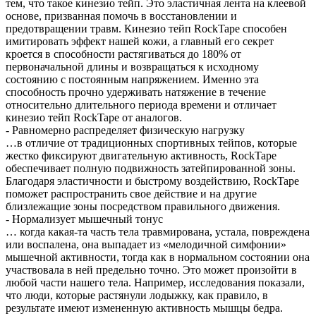
тем, что такое кинезио тейп. Это эластичная лента на клеевой
основе, призванная помочь в восстановлении и
предотвращении травм. Кинезио тейп RockTape способен
имитировать эффект нашей кожи, а главный его секрет
кроется в способности растягиваться до 180% от
первоначальной длины и возвращаться к исходному
состоянию с постоянным напряжением. Именно эта
способность прочно удерживать натяжение в течение
относительно длительного периода времени и отличает
кинезио тейп RockTape от аналогов.
- Равномерно распределяет физическую нагрузку
…в отличие от традиционных спортивных тейпов, которые
жестко фиксируют двигательную активность, RockTape
обеспечивает полную подвижность затейпированной зоны.
Благодаря эластичности и быстрому воздействию, RockTape
поможет распространить свое действие и на другие
близлежащие зоны посредством правильного движения.
- Нормализует мышечный тонус
… когда какая-та часть тела травмирована, устала, повреждена
или воспалена, она выпадает из «мелодичной симфонии»
мышечной активности, тогда как в нормальном состоянии она
участвовала в ней предельно точно. Это может произойти в
любой части нашего тела. Например, исследования показали,
что люди, которые растянули лодыжку, как правило, в
результате имеют измененную активность мышцы бедра.