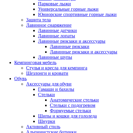
Парковые лыжи
Универсальные горные лыжи
Юниорские спортивные горные лыжи
Защита тела
Лавинное снаряжение
Лавинные датчики
Лавинные лопаты
Лавинные рюкзаки и аксессуары
Лавинные рюкзаки
Лавинные рюкзаки и аксессуары
Лавинные щупы
Кемпинговая мебель
Стулья и кресла для кемпинга
Шезлонги и кровати
Обувь
Аксессуары для обуви
Гамаши и бахилы
Стельки
Анатомические стельки
Стельки с подогревом
Формуемые стельки
Шипы и кошки для гололеда
Шнурки
Активный стиль
Альпинистские ботинки