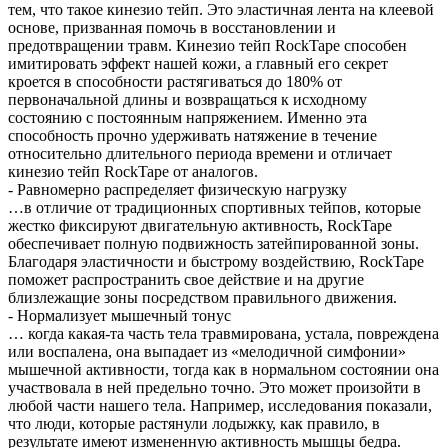
тем, что такое кинезио тейп. Это эластичная лента на клеевой
основе, призванная помочь в восстановлении и
предотвращении травм. Кинезио тейп RockTape способен
имитировать эффект нашей кожи, а главный его секрет
кроется в способности растягиваться до 180% от
первоначальной длины и возвращаться к исходному
состоянию с постоянным напряжением. Именно эта
способность прочно удерживать натяжение в течение
относительно длительного периода времени и отличает
кинезио тейп RockTape от аналогов.
- Равномерно распределяет физическую нагрузку
…в отличие от традиционных спортивных тейпов, которые
жестко фиксируют двигательную активность, RockTape
обеспечивает полную подвижность затейпированной зоны.
Благодаря эластичности и быстрому воздействию, RockTape
поможет распространить свое действие и на другие
близлежащие зоны посредством правильного движения.
- Нормализует мышечный тонус
… когда какая-та часть тела травмирована, устала, повреждена
или воспалена, она выпадает из «мелодичной симфонии»
мышечной активности, тогда как в нормальном состоянии она
участвовала в ней предельно точно. Это может произойти в
любой части нашего тела. Например, исследования показали,
что люди, которые растянули лодыжку, как правило, в
результате имеют измененную активность мышцы бедра.