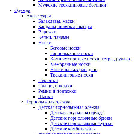
Мужские треккинговые ботинки
Одежда
Аксессуары
Балаклавы, маски
Банданы, повязки, шарфы
Варежки
Кепки, панамы
Носки
Беговые носки
Горнолыжные носки
Компрессионные носки, гетры, рукава
Мембранные носки
Носки на каждый день
Треккинговые носки
Перчатки
Плащи, накидки
Ремни и подтяжки
Шапки
Горнолыжная одежда
Детская горнолыжная одежда
Детская спусковая одежда
Детские горнолыжные брюки
Детские горнолыжные куртки
Детские комбинезоны