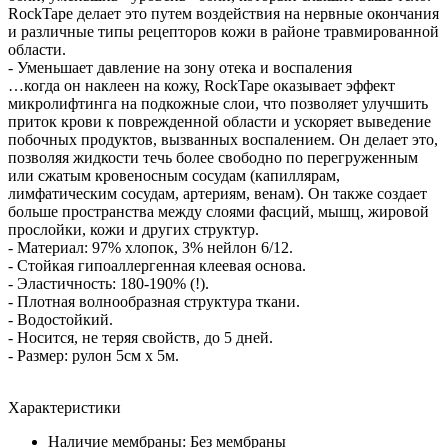
RockTape делает это путем воздействия на нервные окончания
и различные типы рецепторов кожи в районе травмированной
области.
- Уменьшает давление на зону отека и воспаления
…когда он наклеен на кожу, RockTape оказывает эффект
микролифтинга на подкожные слои, что позволяет улучшить
приток крови к поврежденной области и ускоряет выведение
побочных продуктов, вызванных воспалением. Он делает это,
позволяя жидкости течь более свободно по перегруженным
или сжатым кровеносным сосудам (капиллярам,
лимфатическим сосудам, артериям, венам). Он также создает
больше пространства между слоями фасций, мышц, жировой
прослойки, кожи и других структур.
- Материал: 97% хлопок, 3% нейлон 6/12.
- Стойкая гипоаллергенная клеевая основа.
- Эластичность: 180-190% (!).
- Плотная волнообразная структура ткани.
- Водостойкий.
- Носится, не теряя свойств, до 5 дней.
- Размер: рулон 5см х 5м.
Характеристики
Наличие мембраны: Без мембраны