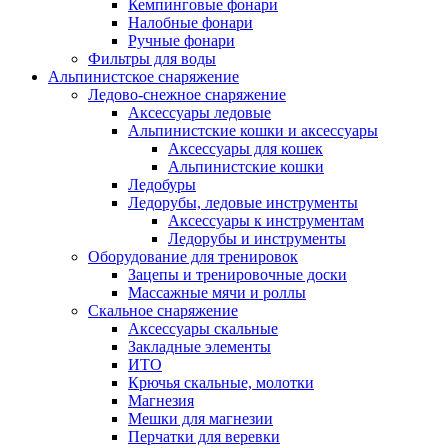
Кемпинговые фонари
Налобные фонари
Ручные фонари
Фильтры для воды
Альпинистское снаряжение
Ледово-снежное снаряжение
Аксессуары ледовые
Альпинистские кошки и аксессуары
Аксессуары для кошек
Альпинистские кошки
Ледобуры
Ледорубы, ледовые инструменты
Аксессуары к инструментам
Ледорубы и инструменты
Оборудование для тренировок
Зацепы и тренировочные доски
Массажные мячи и роллы
Скальное снаряжение
Аксессуары скальные
Закладные элементы
ИТО
Крючья скальные, молотки
Магнезия
Мешки для магнезии
Перчатки для веревки