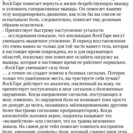
RockTape помогает вернуть к жизни бездействующую мышцу
и успокоить гиперактивные мышцы. Он помогает вашему
телу координировать движение, как если бы вы совсем не
испытывали боли, следовательно, помогает ему должным
образом исцелиться.
- Препятствует быстрому наступлению усталости
… исследования показали, что аппликации RockTape могут
уменьшить мышечное утомление. В период восстановления
это очень важно не только для той части вашего тела, которая
в настоящее время повреждена, но и для окружающих
областей, поскольку они помогают ослабить нагрузку на
мышцы, которые в настоящее время не работают нормально.
- RockTape уменьшает силу боли
… а точнее он создает помехи в болевых сигналах. Потерев
только что ушибленное место, вы чувствуете себя лучше?
RockTape действует по аналогии, наклеенный на кожу, он
препятствует поступлению в мозг сигналов о болезненных
ощущениях. Когда направление сигналов, поступающих в
мозг, изменено, то ощущения боли не возникает (они просто
не доходят до мозга, оказавшись заблокированными другими
более быстрыми сигналами проприоцепторов). Когда
кинезиотейп наложен верно, пациенты называют это
«волшебством» или считают, что их травма мгновенно
зажила. На самом деле тейп помогает изменить восприятие
боли, уменьшив «уровень» боли, который слышит ваше тело.