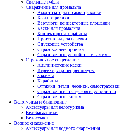
Скальные туфли
Снаряжение для промальпа
Амортизаторы и самостраховки
Блоки и ролики
Вертлюги, коннекторные площадки
Каски для промальпа
Коннекторы и карабины
Протекторы для веревки
Спусковые устройства
Страховочные привязи
Страховочные устройства и зажимы
Страховочное снаряжение
Альпинистские каски
Веревки, стропы, репшнуры
Зажимы
Карабины
Оттяжки, петли, лесенки, самостраховки
Страховочные и спусковые устройства
Страховочные системы
Велотуризм и байкпэкинг
Аксессуары для велотуризма
Велобагажники
Велосумки
Водное снаряжение
Аксессуары для водного снаряжения