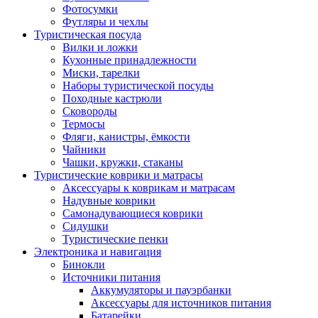
Фотосумки
Футляры и чехлы
Туристическая посуда
Вилки и ложки
Кухонные принадлежности
Миски, тарелки
Наборы туристической посуды
Походные кастрюли
Сковороды
Термосы
Фляги, канистры, ёмкости
Чайники
Чашки, кружки, стаканы
Туристические коврики и матрасы
Аксессуары к коврикам и матрасам
Надувные коврики
Самонадувающиеся коврики
Сидушки
Туристические пенки
Электроника и навигация
Бинокли
Источники питания
Аккумуляторы и пауэрбанки
Аксессуары для источников питания
Батарейки