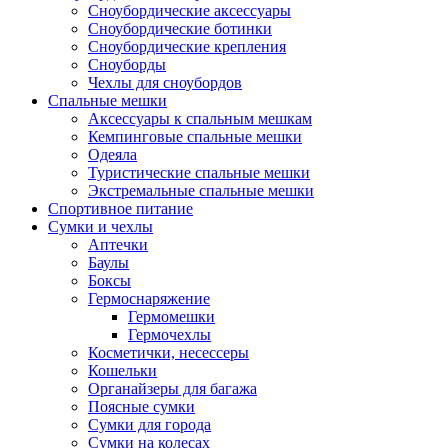
Сноубордические аксессуары
Сноубордические ботинки
Сноубордические крепления
Сноуборды
Чехлы для сноубордов
Спальные мешки
Аксессуары к спальным мешкам
Кемпинговые спальные мешки
Одеяла
Туристические спальные мешки
Экстремальные спальные мешки
Спортивное питание
Сумки и чехлы
Аптечки
Баулы
Боксы
Гермоснаряжение
Гермомешки
Гермочехлы
Косметички, несессеры
Кошельки
Органайзеры для багажа
Поясные сумки
Сумки для города
Сумки на колесах