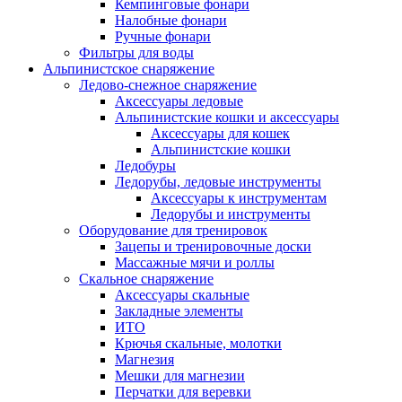
Кемпинговые фонари
Налобные фонари
Ручные фонари
Фильтры для воды
Альпинистское снаряжение
Ледово-снежное снаряжение
Аксессуары ледовые
Альпинистские кошки и аксессуары
Аксессуары для кошек
Альпинистские кошки
Ледобуры
Ледорубы, ледовые инструменты
Аксессуары к инструментам
Ледорубы и инструменты
Оборудование для тренировок
Зацепы и тренировочные доски
Массажные мячи и роллы
Скальное снаряжение
Аксессуары скальные
Закладные элементы
ИТО
Крючья скальные, молотки
Магнезия
Мешки для магнезии
Перчатки для веревки