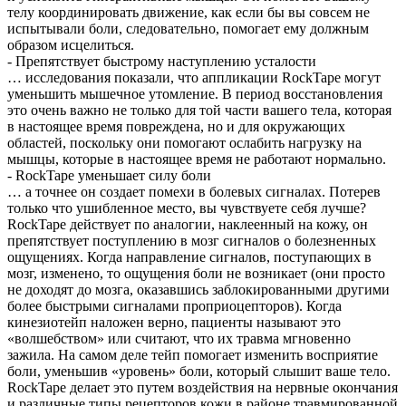
телу координировать движение, как если бы вы совсем не
испытывали боли, следовательно, помогает ему должным
образом исцелиться.
- Препятствует быстрому наступлению усталости
… исследования показали, что аппликации RockTape могут
уменьшить мышечное утомление. В период восстановления
это очень важно не только для той части вашего тела, которая
в настоящее время повреждена, но и для окружающих
областей, поскольку они помогают ослабить нагрузку на
мышцы, которые в настоящее время не работают нормально.
- RockTape уменьшает силу боли
… а точнее он создает помехи в болевых сигналах. Потерев
только что ушибленное место, вы чувствуете себя лучше?
RockTape действует по аналогии, наклеенный на кожу, он
препятствует поступлению в мозг сигналов о болезненных
ощущениях. Когда направление сигналов, поступающих в
мозг, изменено, то ощущения боли не возникает (они просто
не доходят до мозга, оказавшись заблокированными другими
более быстрыми сигналами проприоцепторов). Когда
кинезиотейп наложен верно, пациенты называют это
«волшебством» или считают, что их травма мгновенно
зажила. На самом деле тейп помогает изменить восприятие
боли, уменьшив «уровень» боли, который слышит ваше тело.
RockTape делает это путем воздействия на нервные окончания
и различные типы рецепторов кожи в районе травмированной