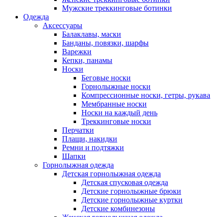
Мужские треккинговые ботинки
Одежда
Аксессуары
Балаклавы, маски
Банданы, повязки, шарфы
Варежки
Кепки, панамы
Носки
Беговые носки
Горнолыжные носки
Компрессионные носки, гетры, рукава
Мембранные носки
Носки на каждый день
Треккинговые носки
Перчатки
Плащи, накидки
Ремни и подтяжки
Шапки
Горнолыжная одежда
Детская горнолыжная одежда
Детская спусковая одежда
Детские горнолыжные брюки
Детские горнолыжные куртки
Детские комбинезоны