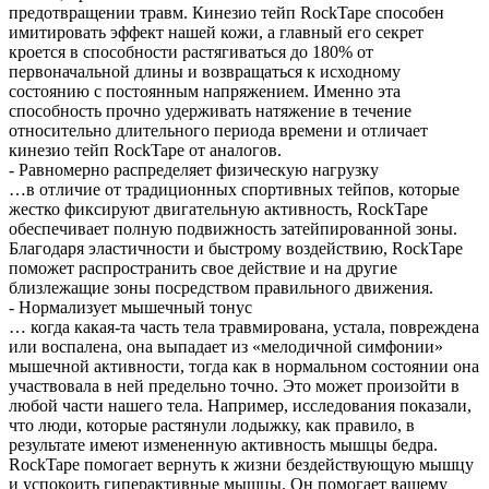
предотвращении травм. Кинезио тейп RockTape способен
имитировать эффект нашей кожи, а главный его секрет
кроется в способности растягиваться до 180% от
первоначальной длины и возвращаться к исходному
состоянию с постоянным напряжением. Именно эта
способность прочно удерживать натяжение в течение
относительно длительного периода времени и отличает
кинезио тейп RockTape от аналогов.
- Равномерно распределяет физическую нагрузку
…в отличие от традиционных спортивных тейпов, которые
жестко фиксируют двигательную активность, RockTape
обеспечивает полную подвижность затейпированной зоны.
Благодаря эластичности и быстрому воздействию, RockTape
поможет распространить свое действие и на другие
близлежащие зоны посредством правильного движения.
- Нормализует мышечный тонус
… когда какая-та часть тела травмирована, устала, повреждена
или воспалена, она выпадает из «мелодичной симфонии»
мышечной активности, тогда как в нормальном состоянии она
участвовала в ней предельно точно. Это может произойти в
любой части нашего тела. Например, исследования показали,
что люди, которые растянули лодыжку, как правило, в
результате имеют измененную активность мышцы бедра.
RockTape помогает вернуть к жизни бездействующую мышцу
и успокоить гиперактивные мышцы. Он помогает вашему