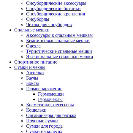
Сноубордические аксессуары
Сноубордические ботинки
Сноубордические крепления
Сноуборды
Чехлы для сноубордов
Спальные мешки
Аксессуары к спальным мешкам
Кемпинговые спальные мешки
Одеяла
Туристические спальные мешки
Экстремальные спальные мешки
Спортивное питание
Сумки и чехлы
Аптечки
Баулы
Боксы
Гермоснаряжение
Гермомешки
Гермочехлы
Косметички, несессеры
Кошельки
Органайзеры для багажа
Поясные сумки
Сумки для города
Сумки на колесах