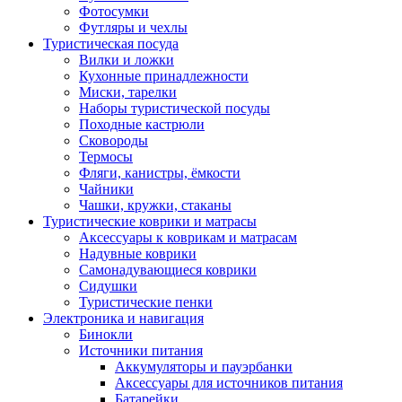
Фотосумки
Футляры и чехлы
Туристическая посуда
Вилки и ложки
Кухонные принадлежности
Миски, тарелки
Наборы туристической посуды
Походные кастрюли
Сковороды
Термосы
Фляги, канистры, ёмкости
Чайники
Чашки, кружки, стаканы
Туристические коврики и матрасы
Аксессуары к коврикам и матрасам
Надувные коврики
Самонадувающиеся коврики
Сидушки
Туристические пенки
Электроника и навигация
Бинокли
Источники питания
Аккумуляторы и пауэрбанки
Аксессуары для источников питания
Батарейки