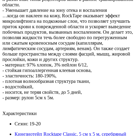
области.
- Уменьшает давление на зону отека и воспаления
…когда он наклеен на кожу, RockTape оказывает эффект
микролифтинга на подкожные слои, что позволяет улучшить
приток крови к поврежденной области и ускоряет выведение
побочных продуктов, вызванных воспалением. Он делает это,
позволяя жидкости течь более свободно по перегруженным
или сжатым кровеносным сосудам (капиллярам,
лимфатическим сосудам, артериям, венам). Он также создает
больше пространства между слоями фасций, мышц, жировой
прослойки, кожи и других структур.
- материал: 97% хлопок, 3% нейлон 6/12,
- стойкая гипоаллергенная клеевая основа,
- эластичность: 180-190%,
- плотная волнообразная структура ткани,
- водостойкий,
- носится, не теряя свойств, до 5 дней,
- размер: рулон 5см х 5м.
Характеристики
Сезон: 19-20
Кинезиотейп Rocktape Classic, 5 см х 5 м, серебряный