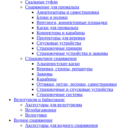
Скальные туфли
Снаряжение для промальпа
Амортизаторы и самостраховки
Блоки и ролики
Вертлюги, коннекторные площадки
Каски для промальпа
Коннекторы и карабины
Протекторы для веревки
Спусковые устройства
Страховочные привязи
Страховочные устройства и зажимы
Страховочное снаряжение
Альпинистские каски
Веревки, стропы, репшнуры
Зажимы
Карабины
Оттяжки, петли, лесенки, самостраховки
Страховочные и спусковые устройства
Страховочные системы
Велотуризм и байкпэкинг
Аксессуары для велотуризма
Велобагажники
Велосумки
Водное снаряжение
Аксессуары для водного снаряжения