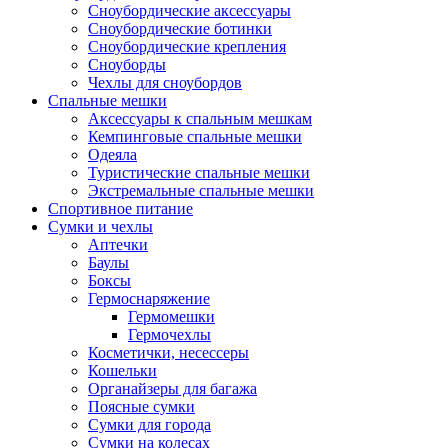
Сноубордические аксессуары
Сноубордические ботинки
Сноубордические крепления
Сноуборды
Чехлы для сноубордов
Спальные мешки
Аксессуары к спальным мешкам
Кемпинговые спальные мешки
Одеяла
Туристические спальные мешки
Экстремальные спальные мешки
Спортивное питание
Сумки и чехлы
Аптечки
Баулы
Боксы
Гермоснаряжение
Гермомешки
Гермочехлы
Косметички, несессеры
Кошельки
Органайзеры для багажа
Поясные сумки
Сумки для города
Сумки на колесах