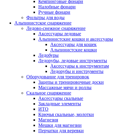
Кемпинговые фонари
Налобные фонари
Ручные фонари
Фильтры для воды
Альпинистское снаряжение
Ледово-снежное снаряжение
Аксессуары ледовые
Альпинистские кошки и аксессуары
Аксессуары для кошек
Альпинистские кошки
Ледобуры
Ледорубы, ледовые инструменты
Аксессуары к инструментам
Ледорубы и инструменты
Оборудование для тренировок
Зацепы и тренировочные доски
Массажные мячи и роллы
Скальное снаряжение
Аксессуары скальные
Закладные элементы
ИТО
Крючья скальные, молотки
Магнезия
Мешки для магнезии
Перчатки для веревки