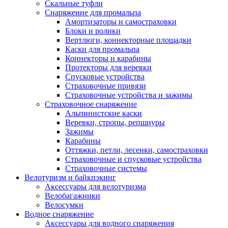
Скальные туфли
Снаряжение для промальпа
Амортизаторы и самостраховки
Блоки и ролики
Вертлюги, коннекторные площадки
Каски для промальпа
Коннекторы и карабины
Протекторы для веревки
Спусковые устройства
Страховочные привязи
Страховочные устройства и зажимы
Страховочное снаряжение
Альпинистские каски
Веревки, стропы, репшнуры
Зажимы
Карабины
Оттяжки, петли, лесенки, самостраховки
Страховочные и спусковые устройства
Страховочные системы
Велотуризм и байкпэкинг
Аксессуары для велотуризма
Велобагажники
Велосумки
Водное снаряжение
Аксессуары для водного снаряжения