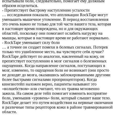
испытывали боли, следовательно, помогает ему должным
образом исцелиться.
- Препятствует быстрому наступлению усталости
… исследования показали, что аппликации RockTape могут
уменьшить мышечное утомление. В период восстановления
это очень важно не только для той части вашего тела, которая
в настоящее время повреждена, но и для окружающих
областей, поскольку они помогают ослабить нагрузку на
мышцы, которые в настоящее время не работают нормально.
- RockTape уменьшает силу боли
… а точнее он создает помехи в болевых сигналах. Потерев
только что ушибленное место, вы чувствуете себя лучше?
RockTape действует по аналогии, наклеенный на кожу, он
препятствует поступлению в мозг сигналов о болезненных
ощущениях. Когда направление сигналов, поступающих в
мозг, изменено, то ощущения боли не возникает (они просто
не доходят до мозга, оказавшись заблокированными другими
более быстрыми сигналами проприоцепторов). Когда
кинезиотейп наложен верно, пациенты называют это
«волшебством» или считают, что их травма мгновенно
зажила. На самом деле тейп помогает изменить восприятие
боли, уменьшив «уровень» боли, который слышит ваше тело.
RockTape делает это путем воздействия на нервные окончания
и различные типы рецепторов кожи в районе травмированной
области.