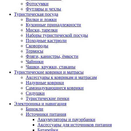
Фотосумки
Футляры и чехлы
Туристическая посуда
Вилки и ложки
Кухонные принадлежности
Миски, тарелки
Наборы туристической посуды
Походные кастрюли
Сковороды
Термосы
Фляги, канистры, ёмкости
Чайники
Чашки, кружки, стаканы
Туристические коврики и матрасы
Аксессуары к коврикам и матрасам
Надувные коврики
Самонадувающиеся коврики
Сидушки
Туристические пенки
Электроника и навигация
Бинокли
Источники питания
Аккумуляторы и пауэрбанки
Аксессуары для источников питания
Батарейки