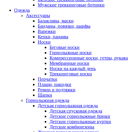
Мужские треккинговые ботинки
Одежда
Аксессуары
Балаклавы, маски
Банданы, повязки, шарфы
Варежки
Кепки, панамы
Носки
Беговые носки
Горнолыжные носки
Компрессионные носки, гетры, рукава
Мембранные носки
Носки на каждый день
Треккинговые носки
Перчатки
Плащи, накидки
Ремни и подтяжки
Шапки
Горнолыжная одежда
Детская горнолыжная одежда
Детская спусковая одежда
Детские горнолыжные брюки
Детские горнолыжные куртки
Детские комбинезоны