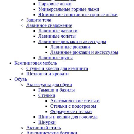
Парковые лыжи
Универсальные горные лыжи
Юниорские спортивные горные лыжи
Защита тела
Лавинное снаряжение
Лавинные датчики
Лавинные лопаты
Лавинные рюкзаки и аксессуары
Лавинные рюкзаки
Лавинные рюкзаки и аксессуары
Лавинные щупы
Кемпинговая мебель
Стулья и кресла для кемпинга
Шезлонги и кровати
Обувь
Аксессуары для обуви
Гамаши и бахилы
Стельки
Анатомические стельки
Стельки с подогревом
Формуемые стельки
Шипы и кошки для гололеда
Шнурки
Активный стиль
Альпинистские ботинки