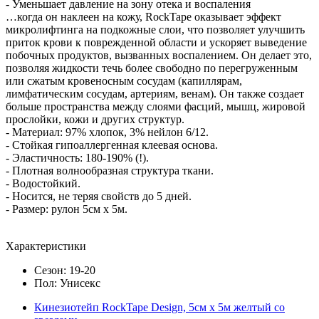
- Уменьшает давление на зону отека и воспаления
…когда он наклеен на кожу, RockTape оказывает эффект
микролифтинга на подкожные слои, что позволяет улучшить
приток крови к поврежденной области и ускоряет выведение
побочных продуктов, вызванных воспалением. Он делает это,
позволяя жидкости течь более свободно по перегруженным
или сжатым кровеносным сосудам (капиллярам,
лимфатическим сосудам, артериям, венам). Он также создает
больше пространства между слоями фасций, мышц, жировой
прослойки, кожи и других структур.
- Материал: 97% хлопок, 3% нейлон 6/12.
- Стойкая гипоаллергенная клеевая основа.
- Эластичность: 180-190% (!).
- Плотная волнообразная структура ткани.
- Водостойкий.
- Носится, не теряя свойств до 5 дней.
- Размер: рулон 5см х 5м.
Характеристики
Сезон: 19-20
Пол: Унисекс
Кинезиотейп RockTape Design, 5см х 5м желтый со