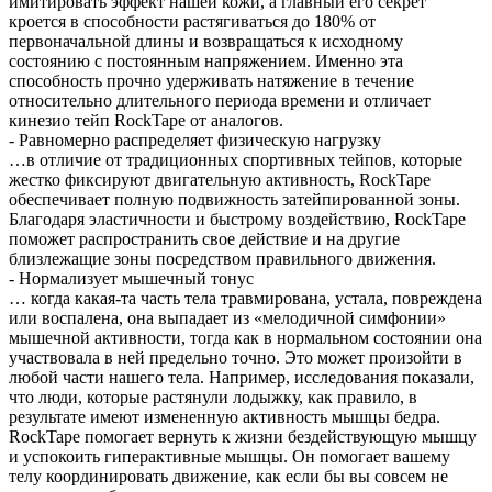
имитировать эффект нашей кожи, а главный его секрет
кроется в способности растягиваться до 180% от
первоначальной длины и возвращаться к исходному
состоянию с постоянным напряжением. Именно эта
способность прочно удерживать натяжение в течение
относительно длительного периода времени и отличает
кинезио тейп RockTape от аналогов.
- Равномерно распределяет физическую нагрузку
…в отличие от традиционных спортивных тейпов, которые
жестко фиксируют двигательную активность, RockTape
обеспечивает полную подвижность затейпированной зоны.
Благодаря эластичности и быстрому воздействию, RockTape
поможет распространить свое действие и на другие
близлежащие зоны посредством правильного движения.
- Нормализует мышечный тонус
… когда какая-та часть тела травмирована, устала, повреждена
или воспалена, она выпадает из «мелодичной симфонии»
мышечной активности, тогда как в нормальном состоянии она
участвовала в ней предельно точно. Это может произойти в
любой части нашего тела. Например, исследования показали,
что люди, которые растянули лодыжку, как правило, в
результате имеют измененную активность мышцы бедра.
RockTape помогает вернуть к жизни бездействующую мышцу
и успокоить гиперактивные мышцы. Он помогает вашему
телу координировать движение, как если бы вы совсем не