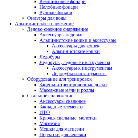
Кемпинговые фонари
Налобные фонари
Ручные фонари
Фильтры для воды
Альпинистское снаряжение
Ледово-снежное снаряжение
Аксессуары ледовые
Альпинистские кошки и аксессуары
Аксессуары для кошек
Альпинистские кошки
Ледобуры
Ледорубы, ледовые инструменты
Аксессуары к инструментам
Ледорубы и инструменты
Оборудование для тренировок
Зацепы и тренировочные доски
Массажные мячи и роллы
Скальное снаряжение
Аксессуары скальные
Закладные элементы
ИТО
Крючья скальные, молотки
Магнезия
Мешки для магнезии
Перчатки для веревки