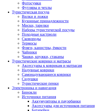
Фотосумки
Футляры и чехлы
Туристическая посуда
Вилки и ложки
Кухонные принадлежности
Миски, тарелки
Наборы туристической посуды
Походные кастрюли
Сковороды
Термосы
Фляги, канистры, ёмкости
Чайники
Чашки, кружки, стаканы
Туристические коврики и матрасы
Аксессуары к коврикам и матрасам
Надувные коврики
Самонадувающиеся коврики
Сидушки
Туристические пенки
Электроника и навигация
Бинокли
Источники питания
Аккумуляторы и пауэрбанки
Аксессуары для источников питания
Батарейки