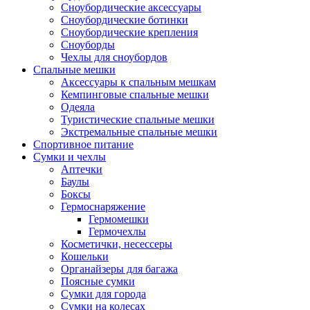
Сноубордические аксессуары
Сноубордические ботинки
Сноубордические крепления
Сноуборды
Чехлы для сноубордов
Спальные мешки
Аксессуары к спальным мешкам
Кемпинговые спальные мешки
Одеяла
Туристические спальные мешки
Экстремальные спальные мешки
Спортивное питание
Сумки и чехлы
Аптечки
Баулы
Боксы
Гермоснаряжение
Гермомешки
Гермочехлы
Косметички, несессеры
Кошельки
Органайзеры для багажа
Поясные сумки
Сумки для города
Сумки на колесах