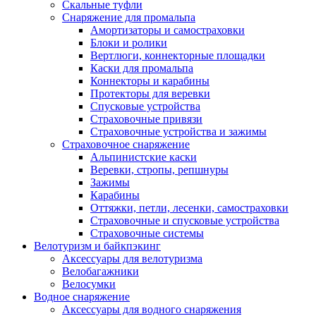
Скальные туфли
Снаряжение для промальпа
Амортизаторы и самостраховки
Блоки и ролики
Вертлюги, коннекторные площадки
Каски для промальпа
Коннекторы и карабины
Протекторы для веревки
Спусковые устройства
Страховочные привязи
Страховочные устройства и зажимы
Страховочное снаряжение
Альпинистские каски
Веревки, стропы, репшнуры
Зажимы
Карабины
Оттяжки, петли, лесенки, самостраховки
Страховочные и спусковые устройства
Страховочные системы
Велотуризм и байкпэкинг
Аксессуары для велотуризма
Велобагажники
Велосумки
Водное снаряжение
Аксессуары для водного снаряжения