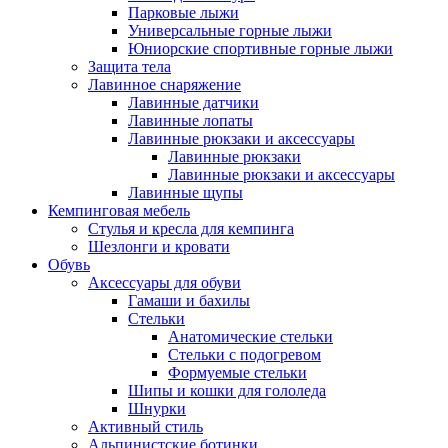
Парковые лыжи
Универсальные горные лыжи
Юниорские спортивные горные лыжи
Защита тела
Лавинное снаряжение
Лавинные датчики
Лавинные лопаты
Лавинные рюкзаки и аксессуары
Лавинные рюкзаки
Лавинные рюкзаки и аксессуары
Лавинные щупы
Кемпинговая мебель
Стулья и кресла для кемпинга
Шезлонги и кровати
Обувь
Аксессуары для обуви
Гамаши и бахилы
Стельки
Анатомические стельки
Стельки с подогревом
Формуемые стельки
Шипы и кошки для гололеда
Шнурки
Активный стиль
Альпинистские ботинки