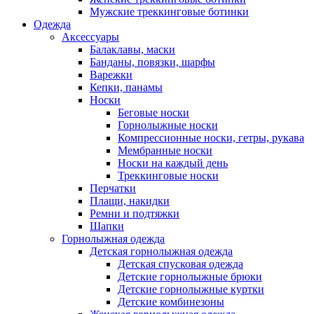
Мужские треккинговые ботинки
Одежда
Аксессуары
Балаклавы, маски
Банданы, повязки, шарфы
Варежки
Кепки, панамы
Носки
Беговые носки
Горнолыжные носки
Компрессионные носки, гетры, рукава
Мембранные носки
Носки на каждый день
Треккинговые носки
Перчатки
Плащи, накидки
Ремни и подтяжки
Шапки
Горнолыжная одежда
Детская горнолыжная одежда
Детская спусковая одежда
Детские горнолыжные брюки
Детские горнолыжные куртки
Детские комбинезоны