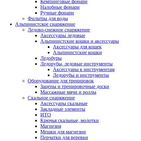
Кемпинговые фонари
Налобные фонари
Ручные фонари
Фильтры для воды
Альпинистское снаряжение
Ледово-снежное снаряжение
Аксессуары ледовые
Альпинистские кошки и аксессуары
Аксессуары для кошек
Альпинистские кошки
Ледобуры
Ледорубы, ледовые инструменты
Аксессуары к инструментам
Ледорубы и инструменты
Оборудование для тренировок
Зацепы и тренировочные доски
Массажные мячи и роллы
Скальное снаряжение
Аксессуары скальные
Закладные элементы
ИТО
Крючья скальные, молотки
Магнезия
Мешки для магнезии
Перчатки для веревки