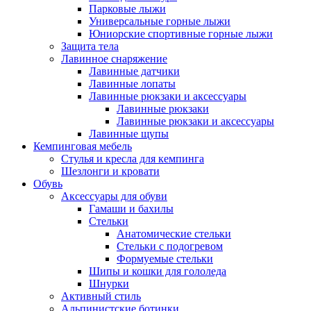
Парковые лыжи
Универсальные горные лыжи
Юниорские спортивные горные лыжи
Защита тела
Лавинное снаряжение
Лавинные датчики
Лавинные лопаты
Лавинные рюкзаки и аксессуары
Лавинные рюкзаки
Лавинные рюкзаки и аксессуары
Лавинные щупы
Кемпинговая мебель
Стулья и кресла для кемпинга
Шезлонги и кровати
Обувь
Аксессуары для обуви
Гамаши и бахилы
Стельки
Анатомические стельки
Стельки с подогревом
Формуемые стельки
Шипы и кошки для гололеда
Шнурки
Активный стиль
Альпинистские ботинки