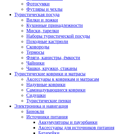
Фотосумки
Футляры и чехлы
Туристическая посуда
Вилки и ложки
Кухонные принадлежности
Миски, тарелки
Наборы туристической посуды
Походные кастрюли
Сковороды
Термосы
Фляги, канистры, ёмкости
Чайники
Чашки, кружки, стаканы
Туристические коврики и матрасы
Аксессуары к коврикам и матрасам
Надувные коврики
Самонадувающиеся коврики
Сидушки
Туристические пенки
Электроника и навигация
Бинокли
Источники питания
Аккумуляторы и пауэрбанки
Аксессуары для источников питания
Батарейки