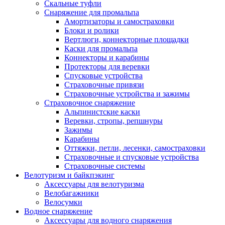
Скальные туфли
Снаряжение для промальпа
Амортизаторы и самостраховки
Блоки и ролики
Вертлюги, коннекторные площадки
Каски для промальпа
Коннекторы и карабины
Протекторы для веревки
Спусковые устройства
Страховочные привязи
Страховочные устройства и зажимы
Страховочное снаряжение
Альпинистские каски
Веревки, стропы, репшнуры
Зажимы
Карабины
Оттяжки, петли, лесенки, самостраховки
Страховочные и спусковые устройства
Страховочные системы
Велотуризм и байкпэкинг
Аксессуары для велотуризма
Велобагажники
Велосумки
Водное снаряжение
Аксессуары для водного снаряжения