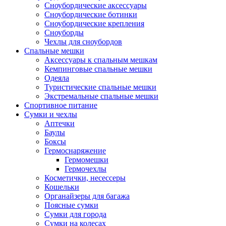
Сноубордические аксессуары
Сноубордические ботинки
Сноубордические крепления
Сноуборды
Чехлы для сноубордов
Спальные мешки
Аксессуары к спальным мешкам
Кемпинговые спальные мешки
Одеяла
Туристические спальные мешки
Экстремальные спальные мешки
Спортивное питание
Сумки и чехлы
Аптечки
Баулы
Боксы
Гермоснаряжение
Гермомешки
Гермочехлы
Косметички, несессеры
Кошельки
Органайзеры для багажа
Поясные сумки
Сумки для города
Сумки на колесах