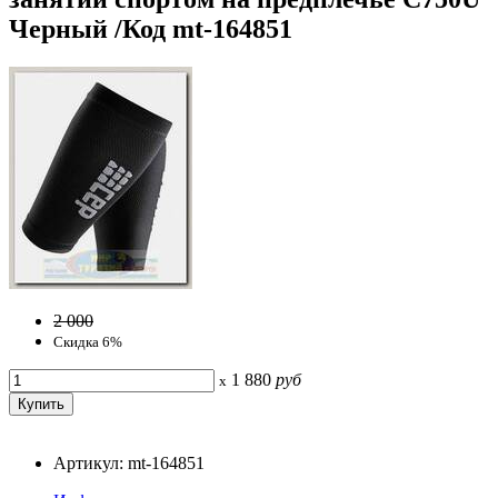
Черный /Код mt-164851
2 000
Скидка 6%
1 880
руб
x
Артикул: mt-164851