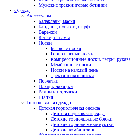
Мужские треккинговые ботинки
Одежда
Аксессуары
Балаклавы, маски
Банданы, повязки, шарфы
Варежки
Кепки, панамы
Носки
Беговые носки
Горнолыжные носки
Компрессионные носки, гетры, рукава
Мембранные носки
Носки на каждый день
Треккинговые носки
Перчатки
Плащи, накидки
Ремни и подтяжки
Шапки
Горнолыжная одежда
Детская горнолыжная одежда
Детская спусковая одежда
Детские горнолыжные брюки
Детские горнолыжные куртки
Детские комбинезоны