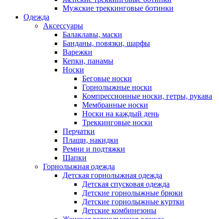
Мужские треккинговые ботинки
Одежда
Аксессуары
Балаклавы, маски
Банданы, повязки, шарфы
Варежки
Кепки, панамы
Носки
Беговые носки
Горнолыжные носки
Компрессионные носки, гетры, рукава
Мембранные носки
Носки на каждый день
Треккинговые носки
Перчатки
Плащи, накидки
Ремни и подтяжки
Шапки
Горнолыжная одежда
Детская горнолыжная одежда
Детская спусковая одежда
Детские горнолыжные брюки
Детские горнолыжные куртки
Детские комбинезоны