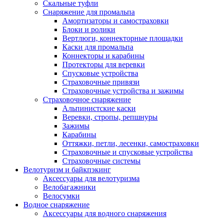
Скальные туфли
Снаряжение для промальпа
Амортизаторы и самостраховки
Блоки и ролики
Вертлюги, коннекторные площадки
Каски для промальпа
Коннекторы и карабины
Протекторы для веревки
Спусковые устройства
Страховочные привязи
Страховочные устройства и зажимы
Страховочное снаряжение
Альпинистские каски
Веревки, стропы, репшнуры
Зажимы
Карабины
Оттяжки, петли, лесенки, самостраховки
Страховочные и спусковые устройства
Страховочные системы
Велотуризм и байкпэкинг
Аксессуары для велотуризма
Велобагажники
Велосумки
Водное снаряжение
Аксессуары для водного снаряжения