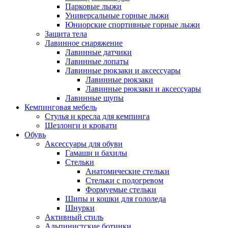
Парковые лыжи
Универсальные горные лыжи
Юниорские спортивные горные лыжи
Защита тела
Лавинное снаряжение
Лавинные датчики
Лавинные лопаты
Лавинные рюкзаки и аксессуары
Лавинные рюкзаки
Лавинные рюкзаки и аксессуары
Лавинные щупы
Кемпинговая мебель
Стулья и кресла для кемпинга
Шезлонги и кровати
Обувь
Аксессуары для обуви
Гамаши и бахилы
Стельки
Анатомические стельки
Стельки с подогревом
Формуемые стельки
Шипы и кошки для гололеда
Шнурки
Активный стиль
Альпинистские ботинки