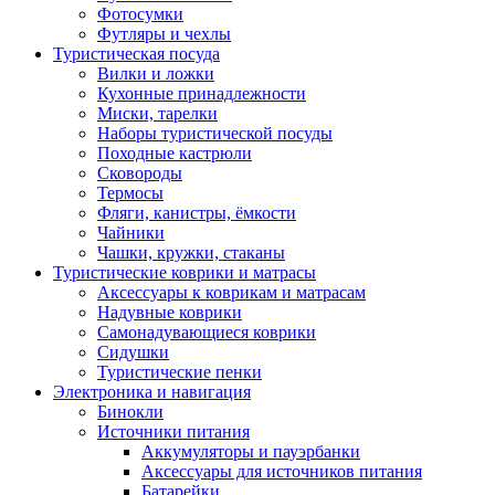
Фотосумки
Футляры и чехлы
Туристическая посуда
Вилки и ложки
Кухонные принадлежности
Миски, тарелки
Наборы туристической посуды
Походные кастрюли
Сковороды
Термосы
Фляги, канистры, ёмкости
Чайники
Чашки, кружки, стаканы
Туристические коврики и матрасы
Аксессуары к коврикам и матрасам
Надувные коврики
Самонадувающиеся коврики
Сидушки
Туристические пенки
Электроника и навигация
Бинокли
Источники питания
Аккумуляторы и пауэрбанки
Аксессуары для источников питания
Батарейки