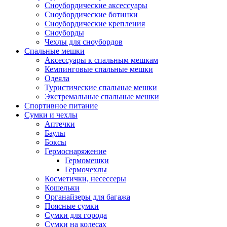
Сноубордические аксессуары
Сноубордические ботинки
Сноубордические крепления
Сноуборды
Чехлы для сноубордов
Спальные мешки
Аксессуары к спальным мешкам
Кемпинговые спальные мешки
Одеяла
Туристические спальные мешки
Экстремальные спальные мешки
Спортивное питание
Сумки и чехлы
Аптечки
Баулы
Боксы
Гермоснаряжение
Гермомешки
Гермочехлы
Косметички, несессеры
Кошельки
Органайзеры для багажа
Поясные сумки
Сумки для города
Сумки на колесах