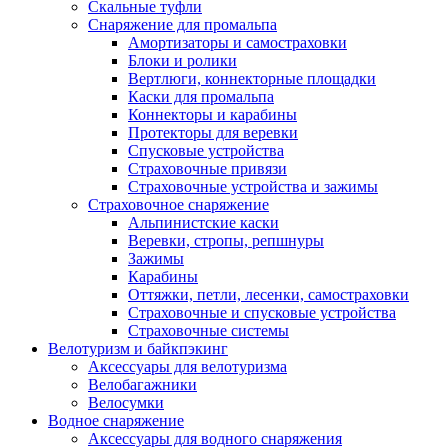
Скальные туфли
Снаряжение для промальпа
Амортизаторы и самостраховки
Блоки и ролики
Вертлюги, коннекторные площадки
Каски для промальпа
Коннекторы и карабины
Протекторы для веревки
Спусковые устройства
Страховочные привязи
Страховочные устройства и зажимы
Страховочное снаряжение
Альпинистские каски
Веревки, стропы, репшнуры
Зажимы
Карабины
Оттяжки, петли, лесенки, самостраховки
Страховочные и спусковые устройства
Страховочные системы
Велотуризм и байкпэкинг
Аксессуары для велотуризма
Велобагажники
Велосумки
Водное снаряжение
Аксессуары для водного снаряжения