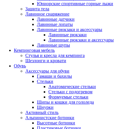
Юниорские спортивные горные лыжи
Защита тела
Лавинное снаряжение
Лавинные датчики
Лавинные лопаты
Лавинные рюкзаки и аксессуары
Лавинные рюкзаки
Лавинные рюкзаки и аксессуары
Лавинные щупы
Кемпинговая мебель
Стулья и кресла для кемпинга
Шезлонги и кровати
Обувь
Аксессуары для обуви
Гамаши и бахилы
Стельки
Анатомические стельки
Стельки с подогревом
Формуемые стельки
Шипы и кошки для гололеда
Шнурки
Активный стиль
Альпинистские ботинки
Высотные ботинки
Пластиковые ботинки