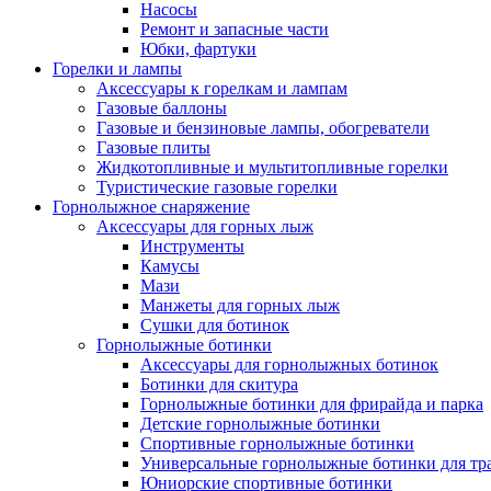
Насосы
Ремонт и запасные части
Юбки, фартуки
Горелки и лампы
Аксессуары к горелкам и лампам
Газовые баллоны
Газовые и бензиновые лампы, обогреватели
Газовые плиты
Жидкотопливные и мультитопливные горелки
Туристические газовые горелки
Горнолыжное снаряжение
Аксессуары для горных лыж
Инструменты
Камусы
Мази
Манжеты для горных лыж
Сушки для ботинок
Горнолыжные ботинки
Аксессуары для горнолыжных ботинок
Ботинки для скитура
Горнолыжные ботинки для фрирайда и парка
Детские горнолыжные ботинки
Спортивные горнолыжные ботинки
Универсальные горнолыжные ботинки для тр
Юниорские спортивные ботинки