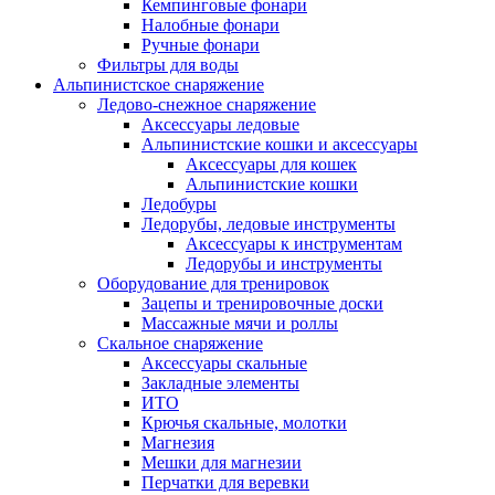
Кемпинговые фонари
Налобные фонари
Ручные фонари
Фильтры для воды
Альпинистское снаряжение
Ледово-снежное снаряжение
Аксессуары ледовые
Альпинистские кошки и аксессуары
Аксессуары для кошек
Альпинистские кошки
Ледобуры
Ледорубы, ледовые инструменты
Аксессуары к инструментам
Ледорубы и инструменты
Оборудование для тренировок
Зацепы и тренировочные доски
Массажные мячи и роллы
Скальное снаряжение
Аксессуары скальные
Закладные элементы
ИТО
Крючья скальные, молотки
Магнезия
Мешки для магнезии
Перчатки для веревки